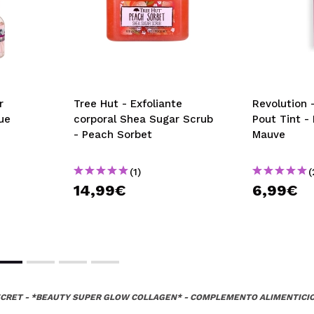
Opinión verificada
|
Hace 1 año
n este colágeno porque tiene mejor precio que otro que usaba 
r
Tree Hut - Exfoliante
Revolution -
 su compra?
Si
ue
corporal Shea Sugar Scrub
Pout Tint -
ce 1 año
- Peach Sorbet
Mauve
(1)
(
14,99€
6,99€
CRET - *BEAUTY SUPER GLOW COLLAGEN* - COMPLEMENTO ALIMENTICI