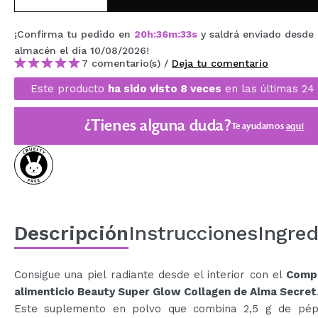
MAQUIFARMA
¡Confirma tu pedido en
20
h
:
36
m
:
32
s
y saldrá enviado desde
KOREA ZONE
almacén
el día 10/08/2026
!
7 comentario(s) /
Deja tu comentario
TRAVEL SIZE
Este producto
ha sido visto 8 veces
en las últimas 24
NATURE
¿Tienes alguna duda?
Te ayudamos
aquí
OFERTAS
OUTLET
¡HAN VUELTO!
PRÓXIMAMENTE
Descripción
Instrucciones
Ingred
BLOG
Consigue una piel radiante desde el interior con el
Comp
alimenticio Beauty Super Glow Collagen de Alma Secret
Este suplemento en polvo que combina 2,5 g de pép