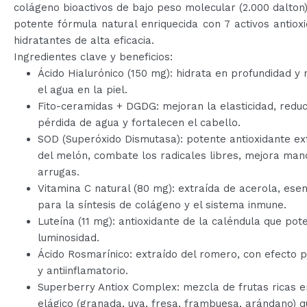
colágeno bioactivos de bajo peso molecular (2.000 dalton
potente fórmula natural enriquecida con 7 activos antiox
hidratantes de alta eficacia.
Ingredientes clave y beneficios:
Ácido Hialurónico (150 mg): hidrata en profundidad y 
el agua en la piel.
Fito-ceramidas + DGDG: mejoran la elasticidad, redu
pérdida de agua y fortalecen el cabello.
SOD (Superóxido Dismutasa): potente antioxidante ex
del melón, combate los radicales libres, mejora man
arrugas.
Vitamina C natural (80 mg): extraída de acerola, esen
para la síntesis de colágeno y el sistema inmune.
Luteína (11 mg): antioxidante de la caléndula que pote
luminosidad.
Ácido Rosmarínico: extraído del romero, con efecto 
y antiinflamatorio.
Superberry Antiox Complex: mezcla de frutas ricas e
elágico (granada, uva, fresa, frambuesa, arándano) q