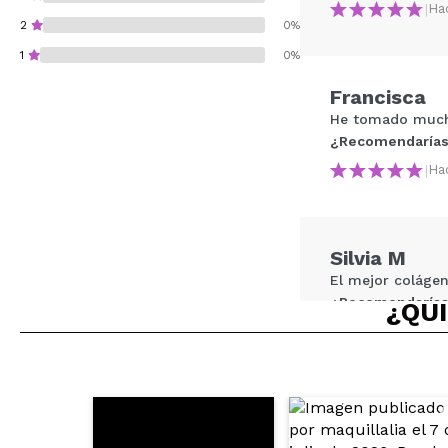
|
Ha
2
0%
1
0%
Francisca
He tomado mucho
¿Recomendarías
|
Ha
¿Recomendarías su 
ENVI
Silvia M
El mejor coláge
¿Recomendarías
¿QUI
|
Ha
CENSI
RIQUISIMO. TR