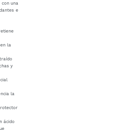
) con una
idantes e
retiene
cen la
traído
chas y
cial
ncia la
protector
n ácido
ue