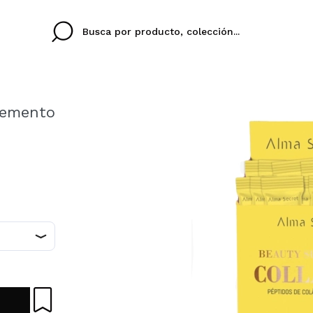
lemento
Cristina
Antonia
Ines
No tengo cuenta aqu
U IDIOMA
ez que
Buena experiencia
Muy bien
Spedizi
QUIER
ESPAÑOL
ENGLISH
eriencia
imballa
ajería.
elegan
colori sc
Al crear una cuenta en
rápidamente, revisar e
anteriores.