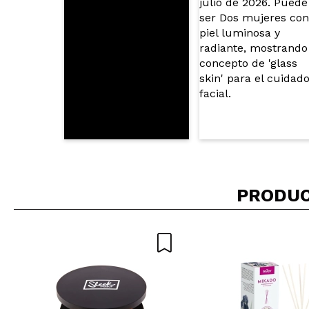
¿Recomendarías
|
Ha
Cecilia
EFECTIVO Y CON
¿Recomendarías
|
Ha
PRODUC
juana
Pues llevo algu
Perooooo este me
tocadas me noto
colágeno se me h
encantada
Probaré más pro
¿Recomendarías