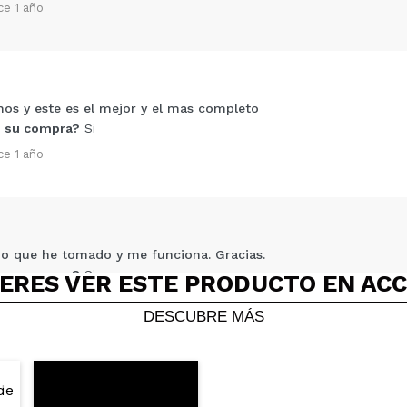
ce 1 año
Compartir un vídeo o una foto
Tu vídeo podría ser el primero. Imagínatelo...
s y este es el mejor y el mas completo
 su compra?
Si
5/
ce 1 año
compra?
Si
No
AR
no que he tomado y me funciona. Gracias.
 su compra?
Si
ERES VER ESTE PRODUCTO EN AC
ce 1 año
DESCUBRE MÁS
AS 1 MES DE USO,COMPRO UNA SEGUNDA UNIDAD Y ME ESTOY 