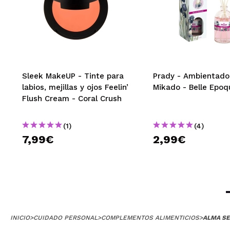
|
María S
Contentísima co
Sleek MakeUP - Tinte para
Prady - Ambientado
¿Recomendarías
labios, mejillas y ojos Feelin’
Mikado - Belle Epoq
|
Ha
Flush Cream - Coral Crush
(1)
(4)
7,99€
2,99€
INICIO
>
CUIDADO PERSONAL
>
COMPLEMENTOS ALIMENTICIOS
>
ALMA SE