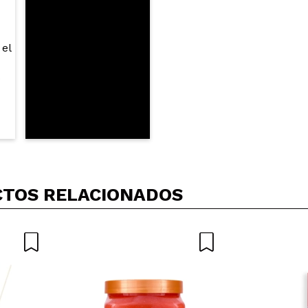
 su compra?
Si
ce 1 año
 UN SABOR MUY BUENO
 su compra?
Si
ce 1 año
TOS RELACIONADOS
nos años consumiendo colágeno y bueno sin más
 ha sorprendido ya he terminado eata caja y ya me ha pedido o
 alguna mejoría ahí pero donde más lo he notado ha sido en el
a detenido la caída que tenía y el cabellos eata más fuerte e
ductos de eata marca sin duda
 su compra?
Si