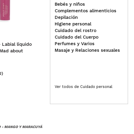
Bebés y niños
Responder
Útil
Vital Proteins - Péptidos de
Complementos alimenticios
colágeno sin sabor 567g
Alm
Depilación
gum
Higiene personal
uña
Cuidado del rostro
Cuidado del Cuerpo
y los resultados son mejores. Muy recomendable.
Perfumes y Varios
 Labial líquido
Masaje y Relaciones sexuales
 Mad about
Responder
Útil
2)
(2)
44,99€
25
Ver todos de Cuidado personal
O - MANGO Y MARACUYÁ