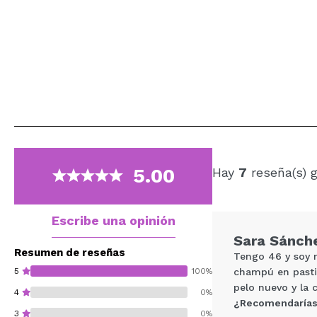
5.00
Hay
7
reseña(s) 
Escribe una opinión
Sara Sánch
Resumen de reseñas
Tengo 46 y soy 
5
100%
champú en pastil
pelo nuevo y la 
4
0%
¿Recomendarías
3
0%