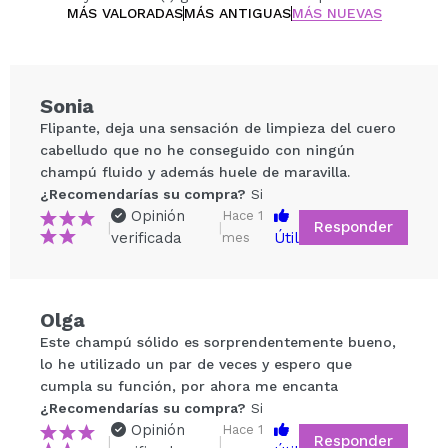
irritar el cuero cabelludo o debilitarlo.
MÁS VALORADAS
MÁS ANTIGUAS
MÁS NUEVAS
Un champú cómodo e ideal para viajar. Uso diario.
Apto para cabellos teñidos o tratamientos de Keratina,
hidratación, taninoplastia, etc.
Sonia
Flipante, deja una sensación de limpieza del cuero
cabelludo que no he conseguido con ningún
champú fluido y además huele de maravilla.
¿Recomendarías su compra?
Si
Opinión
Hace 1
Responder
|
|
verificada
Útil
mes
Compartir un vídeo o una foto
Olga
Tu vídeo podría ser el primero. Imagínatelo...
Este champú sólido es sorprendentemente bueno,
lo he utilizado un par de veces y espero que
¿Recomendarías su compra?
Si
No
cumpla su función, por ahora me encanta
5/5
¿Recomendarías su compra?
Si
Opinión
Hace 1
Responder
|
|