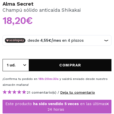
QUIERO REGISTRARME
Alma Secret
Champú sólido anticaída Shikakai
Al crear una cuenta en Maquillalia.com podrás realizar
tus compras rápidamente, revisar el estado de tus
18,20€
pedidos y consultar tus operaciones anteriores.
CREAR CUENTA
COMPRAR
¡Confirma tu pedido en
18
h
:
20
m
:
32
s
y saldrá enviado desde nuestro
almacén
mañana
!
21 comentario(s) /
Deja tu comentario
Este producto
ha sido vendido 5 veces
en las últimas
24 horas