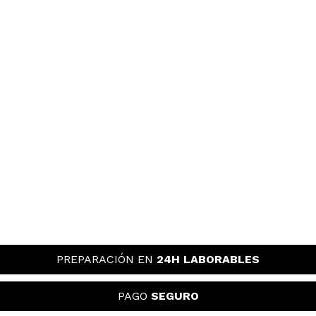
Merche P
Muy buen producto para frenar la caída. A mi me
está funcionando muy bien. También me gusta esta
marca mucho. Gracias
¿Recomendarías su compra?
Si
Responder
Útil
|
Hace 2 años
Carmina
Me encanta este formato sólido porque hace
mucha espuma y es muy agradable. El resultado
también es muy bueno porque se queda el pelo
suelto y con brillo. Me está reforzando la raíz y ya
PREPARACIÓN EN
24H LABORABLES
no se me cae como antes. Ha sido un acierto.
¿Recomendarías su compra?
Si
PAGO
SEGURO
Responder
Útil
|
Hace 2 años