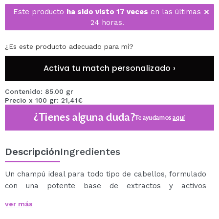
Este producto
ha sido visto 17 veces
en las últimas
24 horas.
¿Es este producto adecuado para mí?
Activa tu match personalizado ›
Contenido: 85.00 gr
Precio x 100 gr: 21,41€
¿Tienes alguna duda?
Te ayudamos
aquí
Descripción
Ingredientes
Un champú ideal para todo tipo de cabellos, formulado
con una potente base de extractos y activos
seleccionados por su capacidad para limpiar, calmar,
ver más
detoxificar, equilibrar, revitalizar y regenerar el cabello.