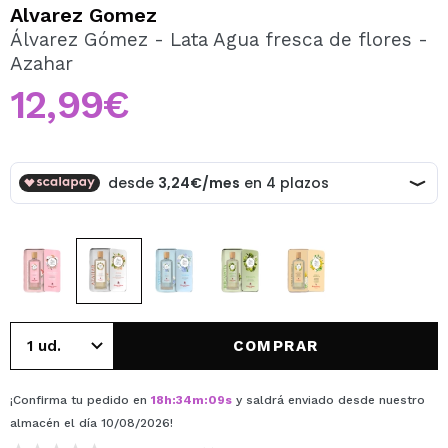
QUIERO REGISTRARME
Alvarez Gomez
Álvarez Gómez - Lata Agua fresca de flores -
Al crear una cuenta en Maquillalia.com podrás realizar
Azahar
tus compras rápidamente, revisar el estado de tus
pedidos y consultar tus operaciones anteriores.
12,99€
CREAR CUENTA
COMPRAR
¡Confirma tu pedido en
18
h
:
34
m
:
09
s
y saldrá enviado desde nuestro
almacén
el día 10/08/2026
!