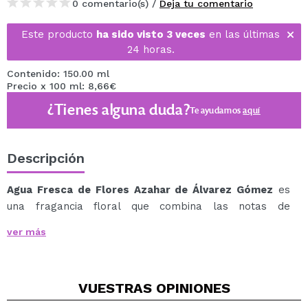
0 comentario(s) /
Deja tu comentario
Este producto
ha sido visto 3 veces
en las últimas
24 horas.
Contenido: 150.00 ml
Precio x 100 ml: 8,66€
¿Tienes alguna duda?
Te ayudamos
aquí
Descripción
Agua Fresca de Flores Azahar de Álvarez Gómez
es
una fragancia floral que combina las notas de
azahar con otras flores para crear un aroma dulce y
ver más
agradable.
Esta fragancia fresca y calurosa es perfecta para
aquellos que buscan una fragancia que les recuerde la
VUESTRAS
OPINIONES
primavera y el verano.
Este producto es una fragancia floral que te transporta