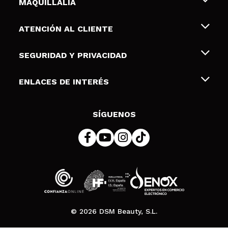
MAQUILLALIA
Sobre nosotros
ATENCIÓN AL CLIENTE
Empleo
Envíos y devoluciones
SEGURIDAD Y PRIVACIDAD
Tarjetas de Regalo
Desistimiento / Devoluciones
Terminos y condiciones de uso
ENLACES DE INTERÉS
Formas de pago
Pólitica de Privacidad
Contacto
Descuento Estudiantes
Política de cookies
SÍGUENOS
Resolución de litigios en línea (ODR)
© 2026 DSM Beauty, S.L.