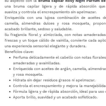
su aspecto con la
bruma capilar Rosy Night Parfum d
una bruma capilar ligera y de rápida absorción que 
suaviza y controla el encrespamiento sin apelmazar.
Enriquecida con una lujosa combinación de aceites d
camelia, almendras dulces y rosa mosqueta, propor
acabado brillante, sedoso y saludable.
Su fragancia floral y almizclada, con notas amaderadas,
frescas y un toque cálido de vainilla, convierte cada apli
una experiencia sensorial elegante y duradera.
Beneficios clave:
Perfuma delicadamente el cabello con notas florales
amaderadas y avainilladas.
Enriquecida con aceites de argán, camelia, almendra
y rosa mosqueta.
Hidrata sin dejar residuos grasos ni apelmazar.
Controla el encrespamiento y mejora la manejabilida
Fórmula ligera y de rápida absorción, ideal para uso d
Aporta brillo, suavidad y un acabado sofisticado.