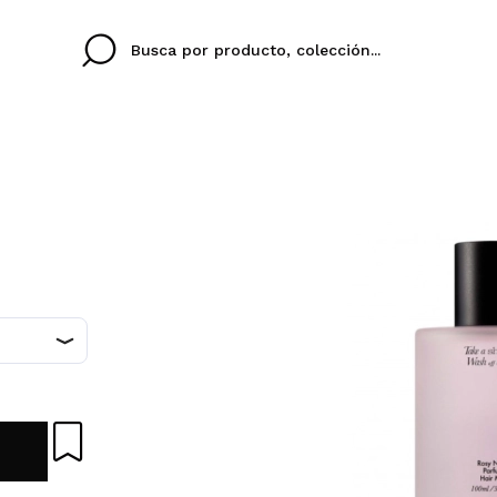
Cristina
Antonia
Ines
No tengo cuenta aqu
U IDIOMA
ez que
Buena experiencia
Muy bien
Spedizi
QUIER
ESPAÑOL
ENGLISH
eriencia
imballa
ajería.
elegan
colori sc
Al crear una cuenta en
rápidamente, revisar e
anteriores.