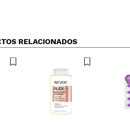
Compartir un vídeo o una foto
Tu vídeo podría ser el primero. Imagínatelo...
TOS RELACIONADOS
5/
compra?
Si
No
AR