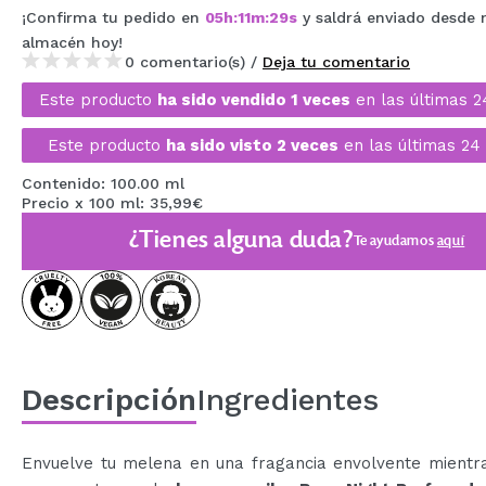
¡Confirma tu pedido en
05
h
:
11
m
:
28
s
y saldrá enviado desde 
MAQUIFARMA
almacén
hoy
!
KOREA ZONE
0 comentario(s) /
Deja tu comentario
Este producto
ha sido vendido 1 veces
en las últimas 2
TRAVEL SIZE
Este producto
ha sido visto 2 veces
en las últimas 24 
NATURE
Contenido: 100.00 ml
Precio x 100 ml: 35,99€
OFERTAS
¿Tienes alguna duda?
Te ayudamos
aquí
OUTLET
¡HAN VUELTO!
PRÓXIMAMENTE
BLOG
Descripción
Ingredientes
Envuelve tu melena en una fragancia envolvente mientra