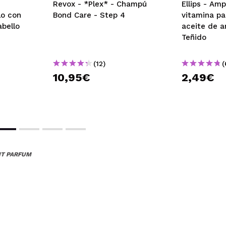
Revox - *Plex* - Champú
Ellips - Amp
lo con
Bond Care - Step 4
vitamina pa
abello
aceite de a
Teñido
(12)
(
10,95€
2,49€
HT PARFUM