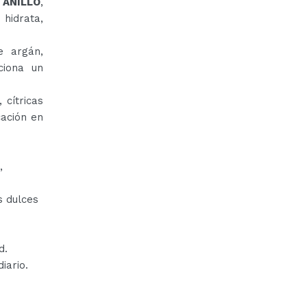
e ANILLO
,
hidrata,
e argán,
ciona un
 cítricas
cación en
,
s dulces
d.
iario.