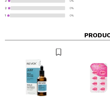
3
0%
2
0%
1
0%
PRODUC
¿Recomendarías su 
ENVI