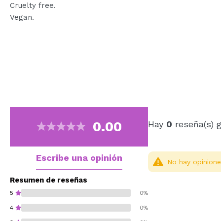
Cruelty free.
Vegan.
0.00
Hay
0
reseña(s) 
Escribe una opinión
No hay opinione
Resumen de reseñas
5
0%
4
0%