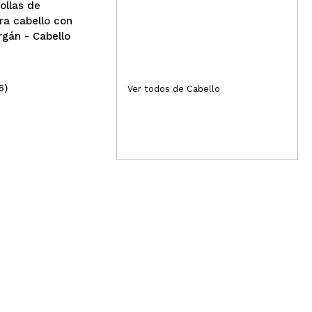
ollas de
ra cabello con
rgán - Cabello
6)
(3)
Ver todos de Cabello
3,89€
2,