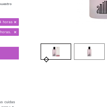
nuestro
4 horas
horas.
s cuidas