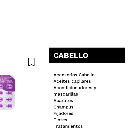
5
CABELLO
Accesorios Cabello
Aceites capilares
Acondicionadores y
mascarillas
Aparatos
Ziaja - *Antioxidante* -
Ell
Champús
Spray Moldeador Sea Salt
vit
Fijadores
efecto ondas surferas
ace
Tintes
Tratamientos