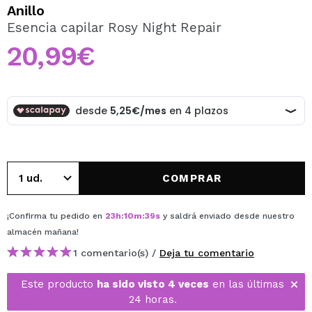
QUIERO REGISTRARME
Anillo
Esencia capilar Rosy Night Repair
Al crear una cuenta en Maquillalia.com podrás realizar
tus compras rápidamente, revisar el estado de tus
20,99€
pedidos y consultar tus operaciones anteriores.
CREAR CUENTA
COMPRAR
¡Confirma tu pedido en
23
h
:
10
m
:
39
s
y saldrá enviado desde nuestro
almacén
mañana
!
1 comentario(s) /
Deja tu comentario
Este producto
ha sido visto 4 veces
en las últimas
24 horas.