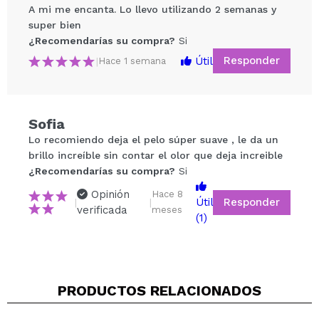
A mi me encanta. Lo llevo utilizando 2 semanas y
super bien
¿Recomendarías su compra?
Si
Responder
Útil
|
Hace 1 semana
Sofia
Compartir un vídeo o una foto
Lo recomiendo deja el pelo súper suave , le da un
Tu vídeo podría ser el primero. Imagínatelo...
brillo increíble sin contar el olor que deja increible
¿Recomendarías su compra?
Si
¿Recomendarías su compra?
Si
No
Opinión
Hace 8
Responder
Útil
|
|
5/5
verificada
meses
(1)
ENVIAR
PRODUCTOS RELACIONADOS