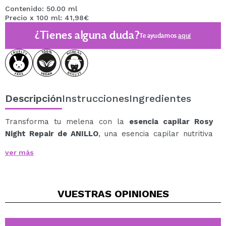
Contenido: 50.00 ml
Precio x 100 ml: 41,98€
¿Tienes alguna duda?
Te ayudamos
aquí
Descripción
Instrucciones
Ingredientes
Transforma tu melena con la
esencia capilar Rosy
Night Repair de ANILLO
, una esencia capilar nutritiva
diseñada para devolver la suavidad y el brillo al
ver más
cabello seco y dañado.
Su fórmula ligera pero altamente efectiva combina
aceite de rosa mosqueta y péptidos fortalecedores que
VUESTRAS
OPINIONES
ayudan a reducir el encrespamiento, prevenir la rotura
y mejorar la textura del cabello desde la primera
aplicación.