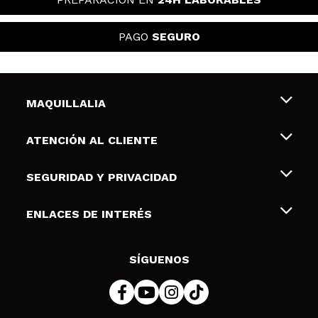
PAGO
SEGURO
MAQUILLALIA
Sobre nosotros
ATENCIÓN AL CLIENTE
Empleo
Envíos y devoluciones
SEGURIDAD Y PRIVACIDAD
Tarjetas de Regalo
Desistimiento / Devoluciones
Terminos y condiciones de uso
ENLACES DE INTERÉS
Formas de pago
Pólitica de Privacidad
Contacto
Descuento Estudiantes
Política de cookies
SÍGUENOS
Resolución de litigios en línea (ODR)