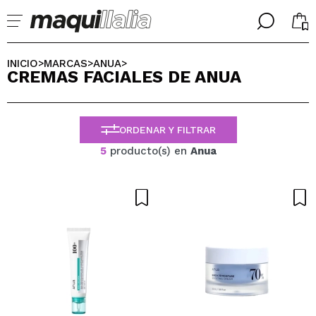
╳
╳
SELECCIONA TU IDIOMA
INICIO
MARCAS
ANUA
>
>
>
CREMAS FACIALES DE ANUA
Ya soy #maquilover, tengo cuenta
BIENVENIDX!
ESPAÑOL
ENGLISH
ORDENAR Y FILTRAR
FRANCES
ALEMAN
5
producto(s) en
Anua
ITALIANO
PORTUGUESE
¿Olvidaste la contraseña?
No tengo cuenta aquí