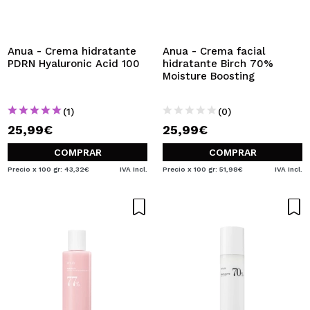
QUIERO REGISTRARME
Al crear una cuenta en Maquillalia.com podrás realizar
tus compras rápidamente, revisar el estado de tus
Anua - Crema hidratante
Anua - Crema facial
pedidos y consultar tus operaciones anteriores.
PDRN Hyaluronic Acid 100
hidratante Birch 70%
Moisture Boosting
CREAR CUENTA
(1)
(0)
25,99€
25,99€
COMPRAR
COMPRAR
Precio x 100 gr: 43,32€
IVA Incl.
Precio x 100 gr: 51,98€
IVA Incl.