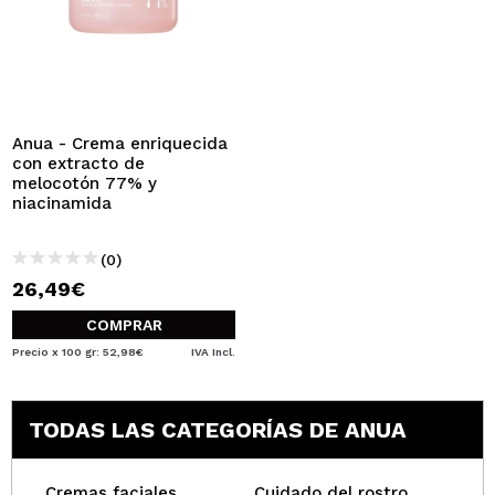
Anua - Crema enriquecida
con extracto de
melocotón 77% y
niacinamida
(0)
26,49€
COMPRAR
Precio x 100 gr: 52,98€
IVA Incl.
TODAS LAS CATEGORÍAS DE ANUA
Cremas faciales
Cuidado del rostro