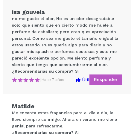
isa gouveia
no me gusto el olor, No es un olor desagradable
solo que siento que en cierto modo me huele a
perfume de caballero; pero creo q es apreciación
personal. Como sea me gusto el tamaño e igual la
estoy usando. Pues queria algo para diario y no
gastar mis splash o perfumes costosos y esto me
pareció excelente opción. Me siento perfuma y
siento que tengo que acostumbrarme al olor.
Compartir un vídeo o una foto
¿Recomendarías su compra?
Si
Tu vídeo podría ser el primero. Imagínatelo...
Responder
Útil
|
Hace 7 años
¿Recomendarías su compra?
Si
No
5/5
Matilde
Me encanta estas fragancias para el día a día, la
ENVIAR
llevo siempre conmigo. Ahora en verano me viene
genial para refrescarme.
¿Recomendarías su compra?
Si