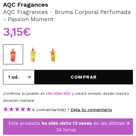
QUIERO REGISTRARME
AQC Fragances
AQC Fragrances - Bruma Corporal Perfumada
Al crear una cuenta en Maquillalia.com podrás realizar
- Passion Moment
tus compras rápidamente, revisar el estado de tus
pedidos y consultar tus operaciones anteriores.
3,15€
CREAR CUENTA
COMPRAR
¡Confirma tu pedido en
14
h
:
58
m
:
06
s
y saldrá enviado desde nuestro
almacén
mañana
!
4 comentario(s) /
Deja tu comentario
Este producto
ha sido visto 13 veces
en las últimas
24 horas.