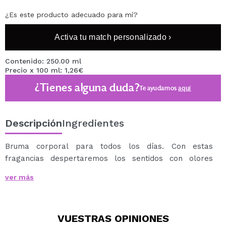
¿Es este producto adecuado para mí?
Activa tu match personalizado ›
Contenido: 250.00 ml
Precio x 100 ml: 1,26€
¿Tienes alguna duda?
Te ayudamos
aquí
Descripción
Ingredientes
Bruma corporal para todos los días. Con estas
fragancias despertaremos los sentidos con olores
frescos, refrescantes, chispeantes que nos trasladen
ver más
al verano, vacaciones, playa, montaña...
Rocíe para perfurmarse con un toque sexy.
Formato de 250ml con vaporizador.
VUESTRAS
OPINIONES
Aroma: Notas florales.