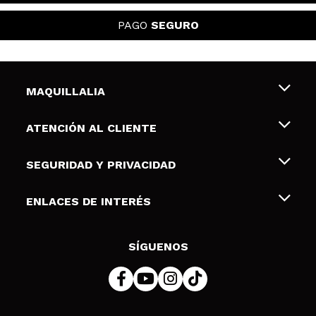
PAGO
SEGURO
MAQUILLALIA
Sobre nosotros
ATENCIÓN AL CLIENTE
Empleo
Envíos y devoluciones
SEGURIDAD Y PRIVACIDAD
Tarjetas de Regalo
Desistimiento / Devoluciones
Terminos y condiciones de uso
ENLACES DE INTERÉS
Formas de pago
Pólitica de Privacidad
Contacto
Descuento Estudiantes
Política de cookies
SÍGUENOS
Resolución de litigios en línea (ODR)