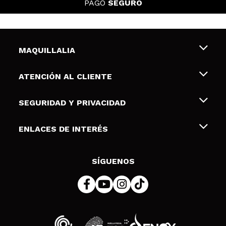
PAGO
SEGURO
MAQUILLALIA
Sobre nosotros
ATENCIÓN AL CLIENTE
Empleo
Envíos y devoluciones
SEGURIDAD Y PRIVACIDAD
Tarjetas de Regalo
Desistimiento / Devoluciones
Terminos y condiciones de uso
ENLACES DE INTERÉS
Formas de pago
Pólitica de Privacidad
Contacto
Descuento Estudiantes
Política de cookies
SÍGUENOS
Resolución de litigios en línea (ODR)