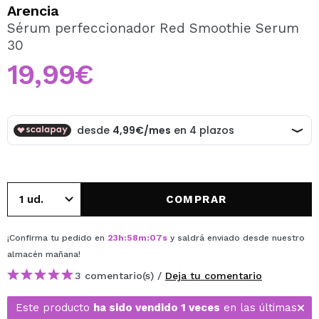
QUIERO REGISTRARME
Arencia
Sérum perfeccionador Red Smoothie Serum
Al crear una cuenta en Maquillalia.com podrás realizar
30
tus compras rápidamente, revisar el estado de tus
pedidos y consultar tus operaciones anteriores.
19,99€
CREAR CUENTA
COMPRAR
¡Confirma tu pedido en
23
h
:
58
m
:
07
s
y saldrá enviado desde nuestro
almacén
mañana
!
3 comentario(s) /
Deja tu comentario
Este producto
ha sido vendido 1 veces
en las últimas