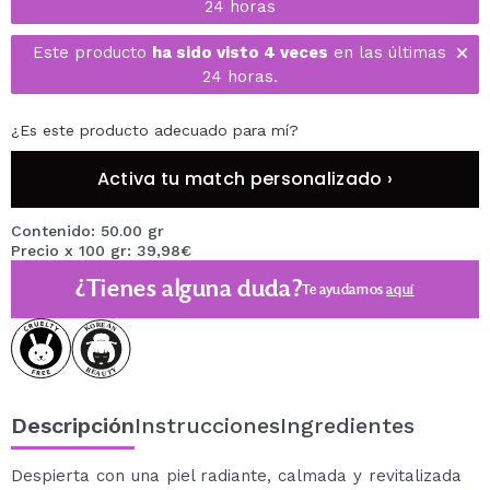
24 horas
Este producto
ha sido visto 4 veces
en las últimas
24 horas.
¿Es este producto adecuado para mí?
Activa tu match personalizado ›
Contenido: 50.00 gr
Precio x 100 gr: 39,98€
¿Tienes alguna duda?
Te ayudamos
aquí
Descripción
Instrucciones
Ingredientes
Despierta con una piel radiante, calmada y revitalizada