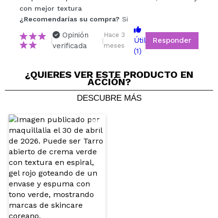
¿Recomendarías su compra?
Si
No
con mejor textura
5/5
¿Recomendarías su compra?
Si
Opinión
Hace 3
Responder
Útil
|
ENVIAR
|
verificada
meses
(1)
¿QUIERES VER ESTE PRODUCTO EN
ACCIÓN?
Alba
DESCUBRE MÁS
Me está encantando este sérum. Tiene una textura
tipo gel muy ligera que se absorbe súper rápido y
deja la piel hidratada y con un brillo precioso
¿Recomendarías su compra?
Si
Opinión
Hace 3
Responder
|
|
verificada
Útil
meses