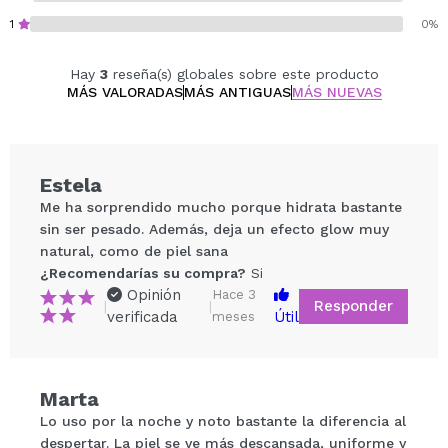
la elasticidad, hidrata y exfolia suavemente para
1
0%
un aspecto más fresco.
Hay
3
reseña(s) globales sobre este producto
Contiene 50 g.
MÁS VALORADAS
MÁS ANTIGUAS
MÁS NUEVAS
Cruelty free.
Estela
Me ha sorprendido mucho porque hidrata bastante
sin ser pesado. Además, deja un efecto glow muy
natural, como de piel sana
¿Recomendarías su compra?
Si
Opinión
Hace 3
Responder
|
|
verificada
Útil
meses
Compartir un vídeo o una foto
Marta
Tu vídeo podría ser el primero. Imagínatelo...
Lo uso por la noche y noto bastante la diferencia al
despertar. La piel se ve más descansada, uniforme y