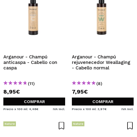
Arganour - Champú
Arganour - Champú
anticaspa - Cabello con
rejuvenecedor Weallaging
caspa
- Cabello normal
(11)
(8)
8,95€
7,95€
COMPRAR
COMPRAR
Precio x 100 ml: 4,48€
IVA Incl.
Precio x 100 ml: 3,97€
IVA Incl.
Nature
Nature