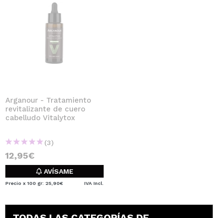
Arganour - Tratamiento
revitalizante de cuero
cabelludo Vitalytox
(3)
12,95€
AVÍSAME
Precio x 100 gr: 25,90€
IVA Incl.
TODAS LAS CATEGORÍAS DE