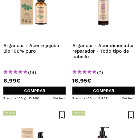
Arganour - Aceite jojoba
Arganour - Acondicionador
Bio 100% puro
reparador - Todo tipo de
cabello
(14)
(7)
6,99€
16,95€
COMPRAR
COMPRAR
Precio x 100 gr: 13,98€
IVA Incl.
Precio x 100 ml: 8,48€
IVA Incl.
Nature
Nature