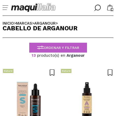
╳
╳
SELECCIONA TU IDIOMA
INICIO
MARCAS
ARGANOUR
>
>
>
CABELLO DE ARGANOUR
Ya soy #maquilover, tengo cuenta
BIENVENIDX!
ESPAÑOL
ENGLISH
ORDENAR Y FILTRAR
FRANCES
ALEMAN
13
producto(s) en
Arganour
ITALIANO
PORTUGUESE
¿Olvidaste la contraseña?
Nature
Nature
No tengo cuenta aquí