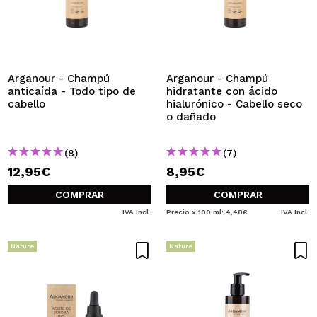
Arganour - Champú
Arganour - Champú
anticaída - Todo tipo de
hidratante con ácido
cabello
hialurónico - Cabello seco
o dañado
(8)
(7)
12,95€
8,95€
COMPRAR
COMPRAR
IVA Incl.
Precio x 100 ml: 4,48€
IVA Incl.
Nature
Nature