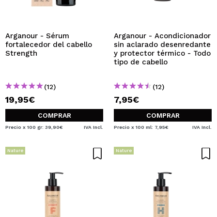
QUIERO REGISTRARME
Al crear una cuenta en Maquillalia.com podrás realizar
tus compras rápidamente, revisar el estado de tus
Arganour - Sérum
Arganour - Acondicionador
pedidos y consultar tus operaciones anteriores.
fortalecedor del cabello
sin aclarado desenredante
Strength
y protector térmico - Todo
tipo de cabello
CREAR CUENTA
(12)
(12)
19,95€
7,95€
COMPRAR
COMPRAR
Precio x 100 gr: 39,90€
IVA Incl.
Precio x 100 ml: 7,95€
IVA Incl.
Nature
Nature