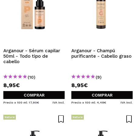
Arganour - Sérum capilar
Arganour - Champú
50ml - Todo tipo de
purificante - Cabello graso
cabello
(10)
(9)
8,95€
8,95€
COMPRAR
COMPRAR
Precio x 100 ml: 17,90€
IVA Incl.
Precio x 100 ml: 4,48€
IVA Incl.
Nature
Nature