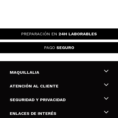
PREPARACIÓN EN
24H LABORABLES
PAGO
SEGURO
MAQUILLALIA
Sobre nosotros
ATENCIÓN AL CLIENTE
Empleo
Envíos y devoluciones
SEGURIDAD Y PRIVACIDAD
Tarjetas de Regalo
Desistimiento / Devoluciones
Terminos y condiciones de uso
ENLACES DE INTERÉS
Formas de pago