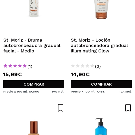
St. Moriz - Bruma
St. Moriz - Loción
autobronceadora gradual
autobronceadora gradual
facial - Medio
Illuminating Glow
(1)
(0)
15,99€
14,90€
COMPRAR
COMPRAR
Precio x 100 ml: 10,66€
IVA Incl.
Precio x 100 ml: 7,45€
IVA Incl.