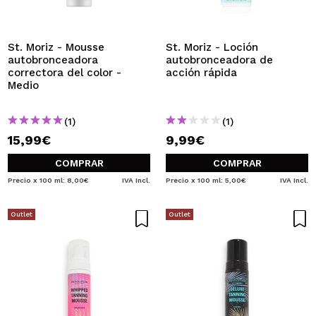
St. Moriz - Mousse
St. Moriz - Loción
autobronceadora
autobronceadora de
correctora del color -
acción rápida
Medio
(1)
(1)
15,99€
9,99€
COMPRAR
COMPRAR
Precio x 100 ml: 8,00€
IVA Incl.
Precio x 100 ml: 5,00€
IVA Incl.
Outlet
Outlet