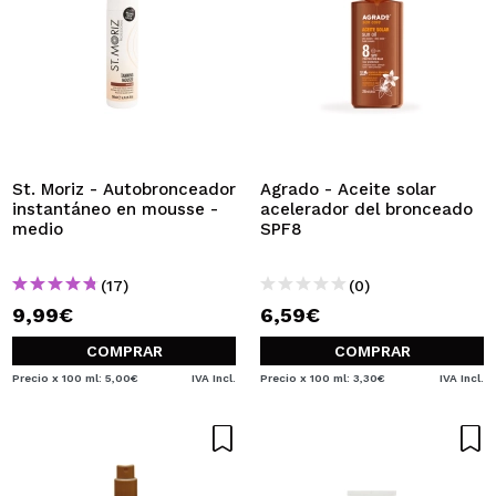
St. Moriz - Autobronceador
Agrado - Aceite solar
instantáneo en mousse -
acelerador del bronceado
medio
SPF8
(17)
(0)
9,99€
6,59€
COMPRAR
COMPRAR
Precio x 100 ml: 5,00€
IVA Incl.
Precio x 100 ml: 3,30€
IVA Incl.