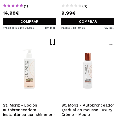
(1)
(0)
14,99€
9,99€
COMPRAR
COMPRAR
Precio x 100 ml: 59,96€
IVA Incl.
Precio x ud: 0,17€
IVA Incl.
St. Moriz - Loción
St. Moriz - Autobronceador
autobronceadora
gradual en mousse Luxury
instantánea con shimmer -
Crème - Medio