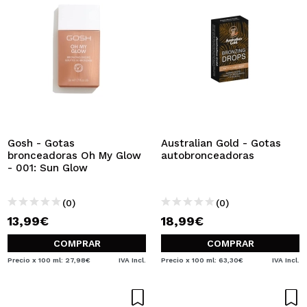
Gosh - Gotas
Australian Gold - Gotas
bronceadoras Oh My Glow
autobronceadoras
- 001: Sun Glow
(0)
(0)
13,99€
18,99€
COMPRAR
COMPRAR
Precio x 100 ml: 27,98€
IVA Incl.
Precio x 100 ml: 63,30€
IVA Incl.