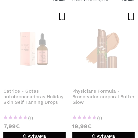
Catrice - Gotas
Physicians Formula -
autobronceadoras Holiday
Bronceador corporal Butter
Skin Self Tanning Drops
Glow
(1)
(1)
7,99€
19,99€
AVÍSAME
AVÍSAME