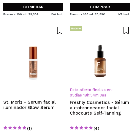
COMPRAR
COMPRAR
Precio x 100 ml: 23,33€
IVA Incl.
Precio x 100 ml: 23,33€
IVA Incl.
Nature
Esta oferta finaliza en:
05
días
18
h
:
54
m
:
38
s
St. Moriz - Sérum facial
Freshly Cosmetics - Sérum
iluminador Glow Serum
autobronceador facial
Chocolate Self-Tanning
(1)
(4)