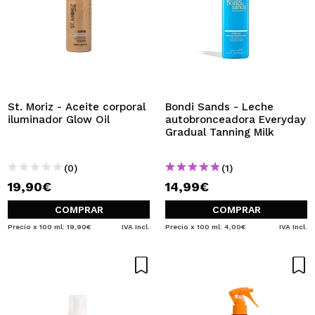
St. Moriz - Aceite corporal
Bondi Sands - Leche
iluminador Glow Oil
autobronceadora Everyday
Gradual Tanning Milk
(0)
(1)
19,90€
14,99€
COMPRAR
COMPRAR
Precio x 100 ml: 19,90€
IVA Incl.
Precio x 100 ml: 4,00€
IVA Incl.