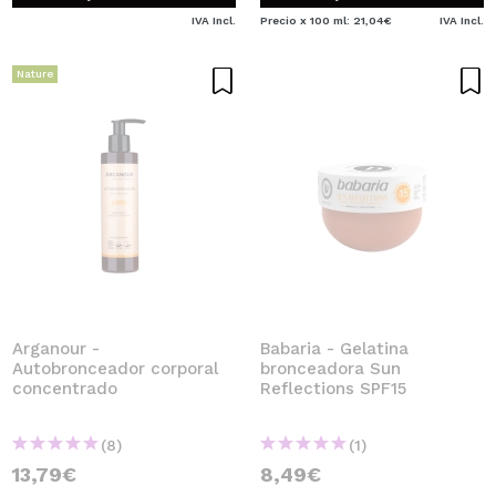
IVA Incl.
Precio x 100 ml: 21,04€
IVA Incl.
Nature
Arganour -
Babaria - Gelatina
Autobronceador corporal
bronceadora Sun
concentrado
Reflections SPF15
(8)
(1)
13,79€
8,49€