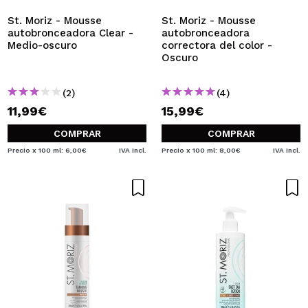
St. Moriz - Mousse
St. Moriz - Mousse
autobronceadora Clear -
autobronceadora
Medio-oscuro
correctora del color -
Oscuro
(2)
(4)
11,99€
15,99€
COMPRAR
COMPRAR
Precio x 100 ml: 6,00€
IVA Incl.
Precio x 100 ml: 8,00€
IVA Incl.