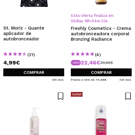
QUIERO REGISTRARME
Al crear una cuenta en Maquillalia.com podrás realizar
Esta oferta finaliza en:
tus compras rápidamente, revisar el estado de tus
05
días
18
h
:
54
m
:
32
s
pedidos y consultar tus operaciones anteriores.
St. Moriz - Guante
Freshly Cosmetics - Crema
aplicador de
autobronceadora corporal
autobronceador
Bronzing Radiance
CREAR CUENTA
(21)
(4)
4,99€
22,46€
29,95€
-25%
COMPRAR
COMPRAR
IVA Incl.
Precio x 100 ml: 14,98€
IVA Incl.
Outlet