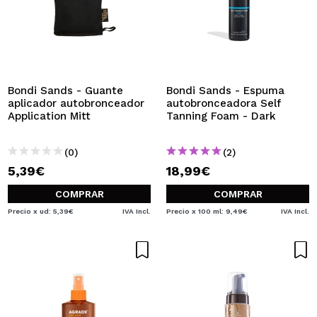
Bondi Sands - Guante
Bondi Sands - Espuma
aplicador autobronceador
autobronceadora Self
Application Mitt
Tanning Foam - Dark
(0)
(2)
5,39€
18,99€
COMPRAR
COMPRAR
Precio x ud: 5,39€
IVA Incl.
Precio x 100 ml: 9,49€
IVA Incl.