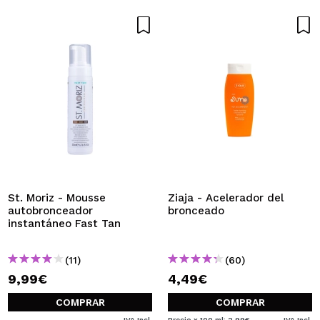
St. Moriz - Mousse
Ziaja - Acelerador del
autobronceador
bronceado
instantáneo Fast Tan
(11)
(60)
9,99€
4,49€
COMPRAR
COMPRAR
IVA Incl.
Precio x 100 ml: 2,99€
IVA Incl.