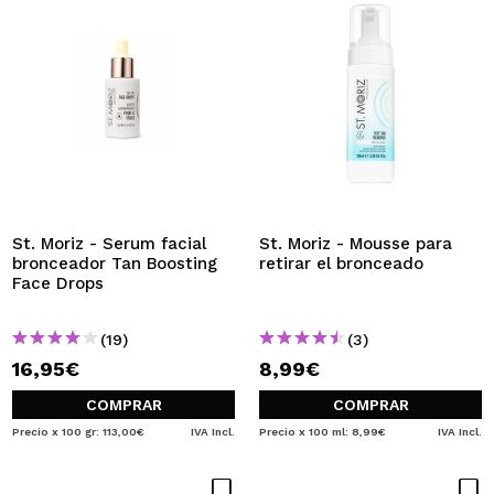
St. Moriz - Serum facial
St. Moriz - Mousse para
bronceador Tan Boosting
retirar el bronceado
Face Drops
(19)
(3)
16,95€
8,99€
COMPRAR
COMPRAR
Precio x 100 gr: 113,00€
IVA Incl.
Precio x 100 ml: 8,99€
IVA Incl.