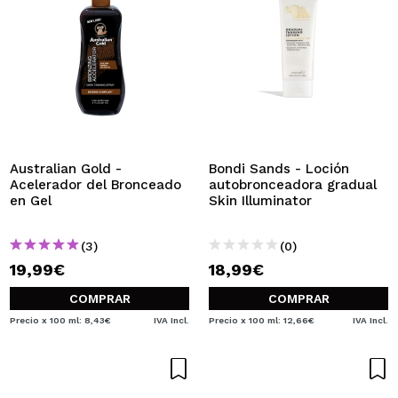
Australian Gold -
Bondi Sands - Loción
Acelerador del Bronceado
autobronceadora gradual
en Gel
Skin Illuminator
(3)
(0)
19,99€
18,99€
COMPRAR
COMPRAR
Precio x 100 ml: 8,43€
IVA Incl.
Precio x 100 ml: 12,66€
IVA Incl.