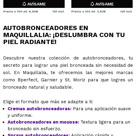
AVÍSAME
AVÍSAME
Precio x 100 ml: 6,90€
IVA Incl.
Precio x 100 ml: 2,83€
IVA Incl.
AUTOBRONCEADORES EN
MAQUILLALIA: ¡DESLUMBRA CON TU
PIEL RADIANTE!
Descubre nuestra colección de autobronceadores, tu
secreto para lograr una piel bronceada sin necesidad de
sol. En Maquillalia, te ofrecemos las mejores marcas
como Bperfect, Garnier y St. Moriz para que logres un
bronceado natural y saludable.
Elige el formato que más se adapte a ti:
Cremas autobronceadoras:
Para una aplicación suave
y uniforme.
Autobronceadores en mousse:
Textura ligera para un
bronceado sin esfuerzo.
Sprays autobronceadores:
Aplicación rápida y