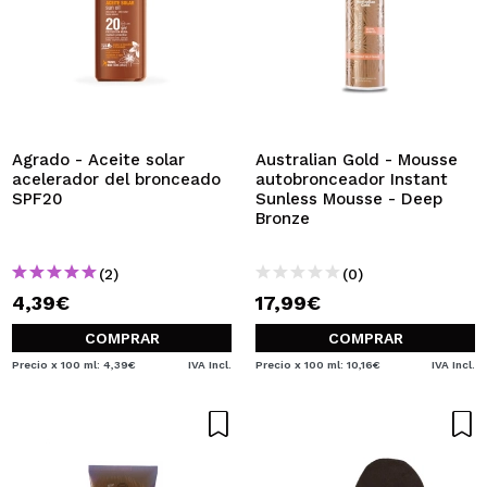
Agrado - Aceite solar
Australian Gold - Mousse
acelerador del bronceado
autobronceador Instant
SPF20
Sunless Mousse - Deep
Bronze
(2)
(0)
4,39€
17,99€
COMPRAR
COMPRAR
Precio x 100 ml: 4,39€
IVA Incl.
Precio x 100 ml: 10,16€
IVA Incl.