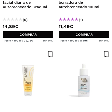
facial diaria de
borradora de
Autobronceado Gradual
autobronceado 100ml
(0)
(1)
14,89€
11,49€
COMPRAR
COMPRAR
Precio x 100 ml: 29,78€
IVA Incl.
Precio x 100 ml: 11,49€
IVA Incl.