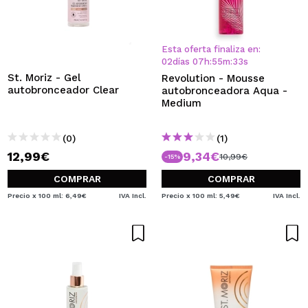
Esta oferta finaliza en:
02
días
07
h
:
55
m
:
32
s
St. Moriz - Gel
Revolution - Mousse
autobronceador Clear
autobronceadora Aqua -
Medium
(0)
(1)
12,99€
9,34€
10,99€
-15%
COMPRAR
COMPRAR
Precio x 100 ml: 6,49€
IVA Incl.
Precio x 100 ml: 5,49€
IVA Incl.