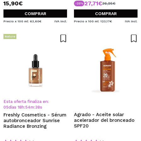
15,90€
27,71€
36,95€
-25%
COMPRAR
COMPRAR
Precio x 100 ml: 63,60€
IVA Incl.
Precio x 100 ml: 123,17€
IVA Incl.
Nature
Esta oferta finaliza en:
05
días
18
h
:
54
m
:
38
s
Agrado - Aceite solar
Freshly Cosmetics - Sérum
acelerador del bronceado
autobronceador Sunrise
SPF20
Radiance Bronzing