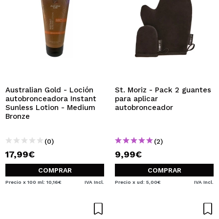
Australian Gold - Loción
St. Moriz - Pack 2 guantes
autobronceadora Instant
para aplicar
Sunless Lotion - Medium
autobronceador
Bronze
(0)
(2)
17,99€
9,99€
COMPRAR
COMPRAR
Precio x 100 ml: 10,16€
IVA Incl.
Precio x ud: 5,00€
IVA Incl.