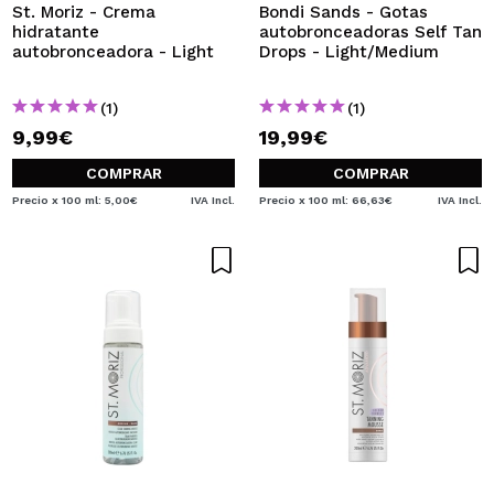
St. Moriz - Crema
Bondi Sands - Gotas
hidratante
autobronceadoras Self Tan
autobronceadora - Light
Drops - Light/Medium
(1)
(1)
9,99€
19,99€
COMPRAR
COMPRAR
Precio x 100 ml: 5,00€
IVA Incl.
Precio x 100 ml: 66,63€
IVA Incl.