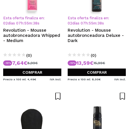
Esta oferta finaliza en:
Esta oferta finaliza en:
02
días
07
h
:
55
m
:
38
s
02
días
07
h
:
55
m
:
38
s
Revolution - Mousse
Revolution - Mousse
autobronceadora Whipped
autobronceadora Deluxe -
- Medium
Dark
(0)
(0)
7,64€
13,59€
8,99€
15,99€
-15%
-15%
COMPRAR
COMPRAR
Precio x 100 ml: 4,49€
IVA Incl.
Precio x 100 ml: 8,00€
IVA Incl.