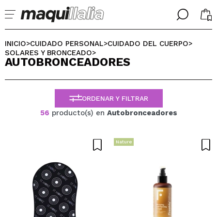
╳
╳
SELECCIONA TU IDIOMA
INICIO
CUIDADO PERSONAL
CUIDADO DEL CUERPO
>
>
>
Ya soy #maquilover, tengo cuenta
SOLARES Y BRONCEADO
>
AUTOBRONCEADORES
BIENVENIDX!
ESPAÑOL
ENGLISH
FRANCES
ORDENAR Y FILTRAR
ALEMAN
ITALIANO
56
producto(s) en
Autobronceadores
PORTUGUESE
¿Olvidaste la contraseña?
Nature
No tengo cuenta aquí