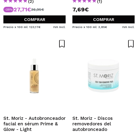
(2)
(1)
27,71€
7,69€
36,95€
-25%
COMPRAR
COMPRAR
Precio x 100 ml: 123,17€
IVA Incl.
Precio x 100 ml: 3,85€
IVA Incl.
St. Moriz - Autobronceador
St. Moriz - Discos
facial en sérum Prime &
removedores del
Glow - Light
autobronceado