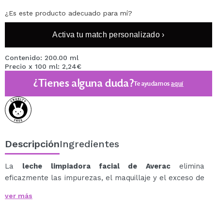
¿Es este producto adecuado para mí?
Activa tu match personalizado ›
Contenido: 200.00 ml
Precio x 100 ml: 2,24€
¿Tienes alguna duda?
Te ayudamos
aquí
Descripción
Ingredientes
La
leche limpiadora facial de Averac
elimina
eficazmente las impurezas, el maquillaje y el exceso de
grasa sin resecar la piel.
ver más
Su fórmula enriquecida con pantenol y aloe vera limpia,
hidrata y suaviza, proporcionando una sensación de