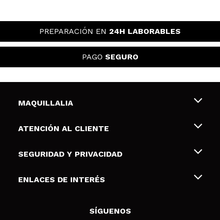
PREPARACIÓN EN
24H LABORABLES
PAGO
SEGURO
MAQUILLALIA
Sobre nosotros
ATENCIÓN AL CLIENTE
Empleo
Envíos y devoluciones
SEGURIDAD Y PRIVACIDAD
Tarjetas de Regalo
Desistimiento / Devoluciones
Terminos y condiciones de uso
ENLACES DE INTERÉS
Formas de pago
Pólitica de Privacidad
Contacto
Descuento Estudiantes
Política de cookies
SÍGUENOS
Resolución de litigios en línea (ODR)