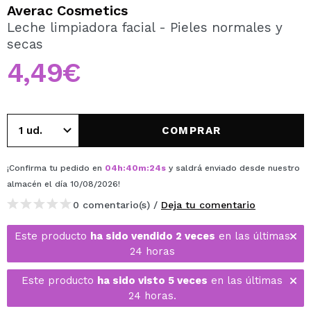
QUIERO REGISTRARME
Averac Cosmetics
Leche limpiadora facial - Pieles normales y
Al crear una cuenta en Maquillalia.com podrás realizar
secas
tus compras rápidamente, revisar el estado de tus
pedidos y consultar tus operaciones anteriores.
4,49€
CREAR CUENTA
COMPRAR
¡Confirma tu pedido en
04
h
:
40
m
:
24
s
y saldrá enviado desde nuestro
almacén
el día 10/08/2026
!
0 comentario(s) /
Deja tu comentario
Este producto
ha sido vendido 2 veces
en las últimas
24 horas
Este producto
ha sido visto 5 veces
en las últimas
24 horas.