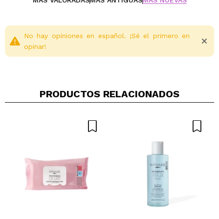
MÁS VALORADAS
MÁS ANTIGUAS
MÁS NUEVAS
No hay opiniones en español. ¡Sé el primero en
opinar!
PRODUCTOS RELACIONADOS
Compartir un vídeo o una foto
Tu vídeo podría ser el primero. Imagínatelo...
¿Recomendarías su compra?
Si
No
5/5
ENVIAR