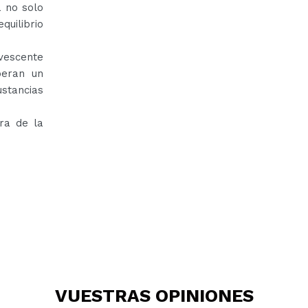
 no solo
quilibrio
rvescente
beran un
tancias
ura de la
VUESTRAS
OPINIONES