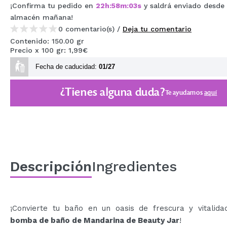
¡Confirma tu pedido en
22
h
:
58
m
:
02
s
y saldrá enviado desde
MAQUIFARMA
almacén
mañana
!
KOREA ZONE
0 comentario(s) /
Deja tu comentario
Contenido: 150.00 gr
TRAVEL SIZE
Precio x 100 gr: 1,99€
Fecha de caducidad:
01/27
NATURE
¿Tienes alguna duda?
Te ayudamos
aquí
OFERTAS
OUTLET
¡HAN VUELTO!
PRÓXIMAMENTE
Descripción
Ingredientes
BLOG
¡Convierte tu baño en un oasis de frescura y vitalida
bomba de baño de Mandarina de Beauty Jar
!