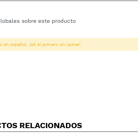
globales sobre este producto
s en español. ¡Sé el primero en opinar!
Compartir un vídeo o una foto
Tu vídeo podría ser el primero. Imagínatelo...
TOS RELACIONADOS
5/
compra?
Si
No