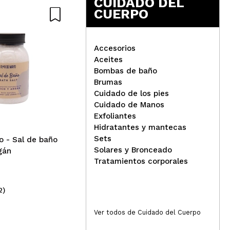
CUIDADO DEL
CUERPO
Nat
Accesorios
Aceites
IDC Institute - Set de
Bombas de baño
Bombas de baño
Nac
Brumas
ene
Cuidado de los pies
Pa
Cuidado de Manos
Exfoliantes
Hidratantes y mantecas
Sets
o - Sal de baño
Solares y Bronceado
gán
Tratamientos corporales
2)
(15)
2,59€
4
Ver todos de Cuidado del Cuerpo