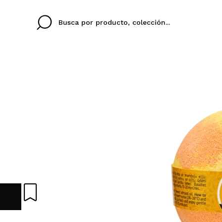
Cristina
Antonia
Ines
No tengo cuenta aqu
U IDIOMA
ez que
Buena experiencia
Muy bien
Spedizi
QUIER
ESPAÑOL
ENGLISH
eriencia
imballa
ajería.
elegan
colori sc
Al crear una cuenta en
rápidamente, revisar e
anteriores.