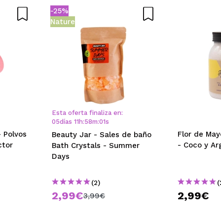
-25%
AR
Nature
Esta oferta finaliza en:
05
días
11
h
:
57
m
:
59
s
 Polvos
Flor de May
Beauty Jar - Sales de baño
ctor
- Coco y Ar
Bath Crystals - Summer
Days
(2)
(
2,99€
2,99€
3,99€