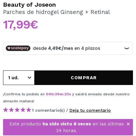
QUIERO REGISTRARME
Beauty of Joseon
Parches de hidrogel Ginseng + Retinal
Al crear una cuenta en Maquillalia.com podrás realizar
tus compras rápidamente, revisar el estado de tus
17,99€
pedidos y consultar tus operaciones anteriores.
CREAR CUENTA
COMPRAR
¡Confirma tu pedido en
00
h
:
39
m
:
23
s
y saldrá enviado desde nuestro
almacén
mañana
!
1 comentario(s) /
Deja tu comentario
Este producto
ha sido visto 8 veces
en las últimas
24 horas.