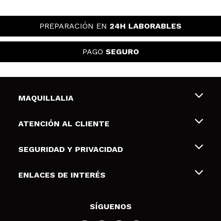
PREPARACIÓN EN
24H LABORABLES
PAGO
SEGURO
MAQUILLALIA
Sobre nosotros
ATENCIÓN AL CLIENTE
Empleo
Envíos y devoluciones
SEGURIDAD Y PRIVACIDAD
Tarjetas de Regalo
Desistimiento / Devoluciones
Terminos y condiciones de uso
ENLACES DE INTERÉS
Formas de pago
Pólitica de Privacidad
Contacto
Descuento Estudiantes
Política de cookies
SÍGUENOS
Resolución de litigios en línea (ODR)