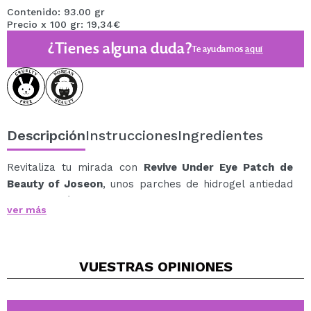
Contenido: 93.00 gr
Precio x 100 gr: 19,34€
¿Tienes alguna duda?
Te ayudamos
aquí
Descripción
Instrucciones
Ingredientes
Revitaliza tu mirada con
Revive Under Eye Patch de
Beauty of Joseon
, unos parches de hidrogel antiedad
de inspiración coreana diseñados para reducir arrugas,
ver más
aclarar ojeras, disminuir la hinchazón y mejorar la
firmeza del contorno de ojos en solo dos semanas.
Su tecnología de hidrogel fundente aporta hidratación
VUESTRAS
OPINIONES
profunda, un efecto lifting visible y un brillo perlado
inmediato, dejando la piel más suave, joven y luminosa
desde la primera aplicación.