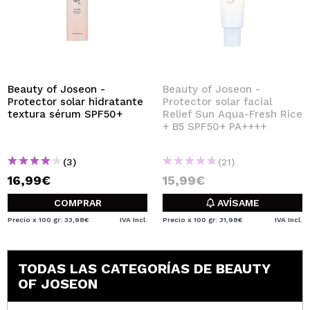
Beauty of Joseon -
Beauty of Joseon -
Protector solar hidratante
Protector solar facial
textura sérum SPF50+
Relief Sun Aqua-Fresh Rice
+ B5 SPF50+ PA++++
(3)
(21)
16,99€
15,99€
COMPRAR
AVÍSAME
Precio x 100 gr: 33,98€
IVA Incl.
Precio x 100 gr: 31,98€
IVA Incl.
TODAS LAS CATEGORÍAS DE BEAUTY
OF JOSEON