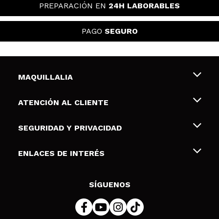
PREPARACIÓN EN
24H LABORABLES
PAGO
SEGURO
MAQUILLALIA
Sobre nosotros
ATENCIÓN AL CLIENTE
Empleo
Envíos y devoluciones
SEGURIDAD Y PRIVACIDAD
Tarjetas de Regalo
Desistimiento / Devoluciones
Terminos y condiciones de uso
ENLACES DE INTERÉS
Formas de pago
Pólitica de Privacidad
Contacto
Descuento Estudiantes
Política de cookies
SÍGUENOS
Resolución de litigios en línea (ODR)