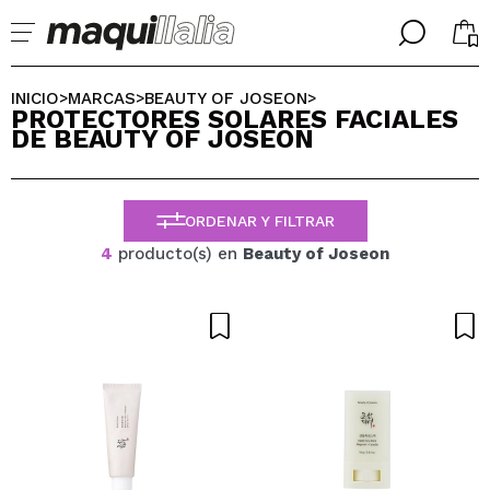
╳
╳
SELECCIONA TU IDIOMA
INICIO
MARCAS
BEAUTY OF JOSEON
>
>
>
PROTECTORES SOLARES FACIALES
Ya soy #maquilover, tengo cuenta
DE BEAUTY OF JOSEON
BIENVENIDX!
ESPAÑOL
ENGLISH
FRANCES
ORDENAR Y FILTRAR
ALEMAN
ITALIANO
4
producto(s) en
Beauty of Joseon
PORTUGUESE
¿Olvidaste la contraseña?
No tengo cuenta aquí