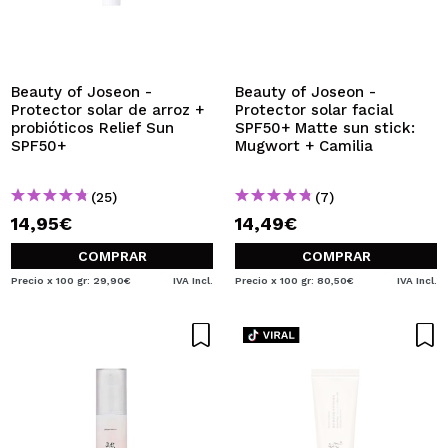
QUIERO REGISTRARME
Al crear una cuenta en Maquillalia.com podrás realizar
tus compras rápidamente, revisar el estado de tus
pedidos y consultar tus operaciones anteriores.
Beauty of Joseon -
Beauty of Joseon -
Protector solar de arroz +
Protector solar facial
probióticos Relief Sun
SPF50+ Matte sun stick:
SPF50+
Mugwort + Camilia
CREAR CUENTA
(25)
(7)
14,95€
14,49€
COMPRAR
COMPRAR
Precio x 100 gr: 29,90€
IVA Incl.
Precio x 100 gr: 80,50€
IVA Incl.