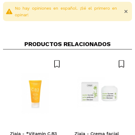
Y, por último, el ácido hialurónico contribuye a
mantener la piel hidratada, rellena y flexible al evitar
No hay opiniones en español. ¡Sé el primero en
la pérdida de agua cutánea.
opinar!
La textura es muy ligera, tipo gel y de rápida
absorción.
En cuanto entra en contacto con la piel, la refresca al
PRODUCTOS RELACIONADOS
instante y no deja sensación pesada ni pegajosa.
Es adecuada para todo tipo de pieles y puede usarse
como crema de día para proporcionar una luminosidad
radiante.
Compartir un vídeo o una foto
Además, tiene un aroma cítrico fresquito y agradable
Tu vídeo podría ser el primero. Imagínatelo...
que revitaliza los sentidos. ¿Qué más se puede pedir?
Vegan.
¿Recomendarías su compra?
Si
No
5/5
ENVIAR
Ziaja - *Vitamin C.B3
Ziaja - Crema facial