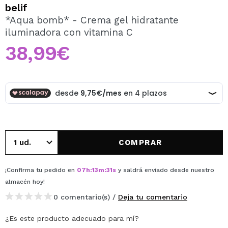
QUIERO REGISTRARME
belif
*Aqua bomb* - Crema gel hidratante
Al crear una cuenta en Maquillalia.com podrás realizar
iluminadora con vitamina C
tus compras rápidamente, revisar el estado de tus
pedidos y consultar tus operaciones anteriores.
38,99€
CREAR CUENTA
COMPRAR
¡Confirma tu pedido en
07
h
:
13
m
:
31
s
y saldrá enviado desde nuestro
almacén
hoy
!
0 comentario(s) /
Deja tu comentario
¿Es este producto adecuado para mí?