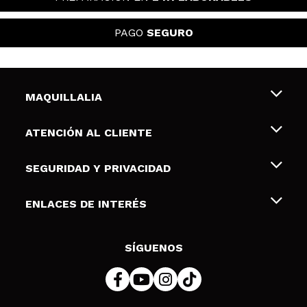
PAGO
SEGURO
MAQUILLALIA
Sobre nosotros
ATENCIÓN AL CLIENTE
Empleo
Envíos y devoluciones
SEGURIDAD Y PRIVACIDAD
Tarjetas de Regalo
Desistimiento / Devoluciones
Terminos y condiciones de uso
ENLACES DE INTERÉS
Formas de pago
Pólitica de Privacidad
Contacto
Descuento Estudiantes
Política de cookies
SÍGUENOS
Resolución de litigios en línea (ODR)