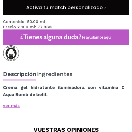
Activa tu match personalizado ›
Contenido: 50.00 ml
Precio x 100 ml: 77,98€
¿Tienes alguna duda?
Te ayudamos
aquí
Descripción
Ingredientes
Crema gel hidratante iluminadora con vitamina C
Aqua Bomb de belif.
Mima tu piel con la frescura y la vitalidad de belif.
ver más
Esta marca coreana de cuidado de la piel combina la
sabiduría de la naturaleza con la innovación científica
para ofrecerte una rutina de cuidado de la piel que es
VUESTRAS
OPINIONES
pura fantasía. ¡Dale a tu piel el amor que se merece!