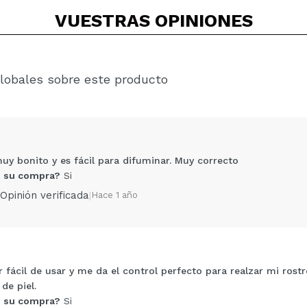
VUESTRAS
OPINIONES
lobales sobre este producto
uy bonito y es fácil para difuminar. Muy correcto
 su compra?
Si
Opinión verificada
|
Hace 1 año
r fácil de usar y me da el control perfecto para realzar mi rostr
Compartir un vídeo o una foto
de piel.
Tu vídeo podría ser el primero. Imagínatelo...
 su compra?
Si