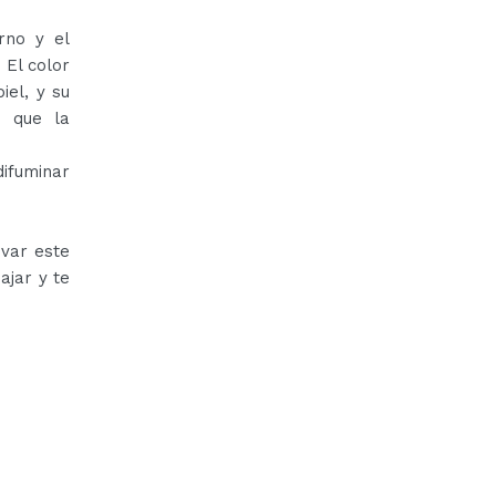
rno y el
 El color
iel, y su
n que la
ifuminar
var este
ajar y te