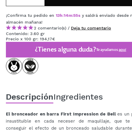
MAQUIFARMA
¡Confirma tu pedido en
13
h
:
14
m
:
54
s
y saldrá enviado desde 
KOREA ZONE
almacén
mañana
!
2 comentario(s) /
Deja tu comentario
TRAVEL SIZE
Contenido: 3.60 gr
Precio x 100 gr: 194,17€
NATURE
¿Tienes alguna duda?
Te ayudamos
aquí
OFERTAS
OUTLET
¡HAN VUELTO!
PRÓXIMAMENTE
Descripción
Ingredientes
BLOG
El bronceador en barra First Impression de Bell
es un 
insustituible en cada neceser de maquillaje, que te
conseguir el efecto de un bronceado saludable durante