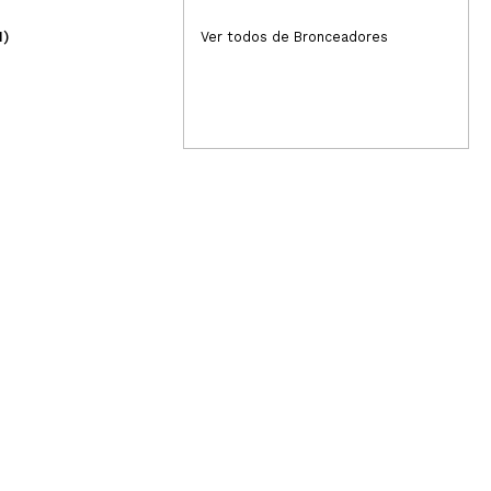
1)
(5)
Ver todos de Bronceadores
3,29€
4