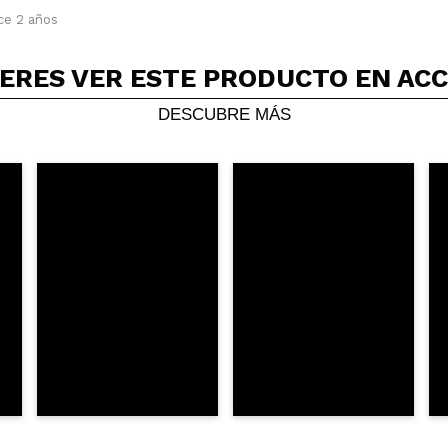
ce 2 años
5/
compra?
Si
No
ERES VER ESTE PRODUCTO EN AC
AR
DESCUBRE MÁS