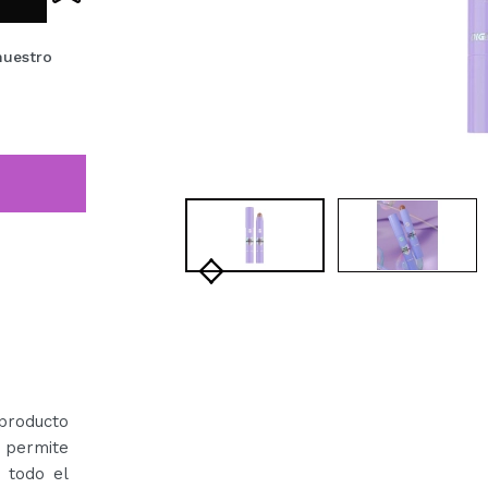
nuestro
producto
 permite
 todo el