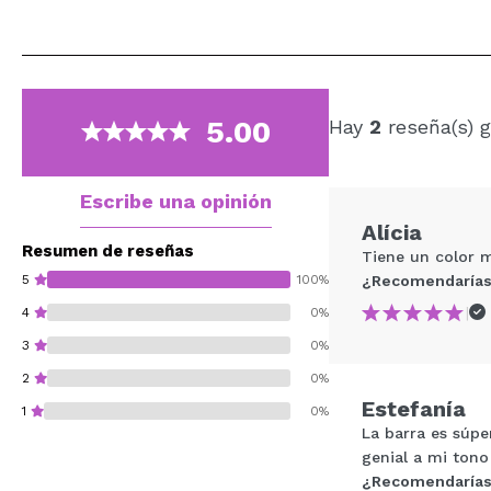
5.00
Hay
2
reseña(s) g
Escribe una opinión
Alícia
Resumen de reseñas
Tiene un color m
5
100%
¿Recomendarías
|
4
0%
3
0%
2
0%
Estefanía
1
0%
La barra es súpe
genial a mi tono 
¿Recomendarías