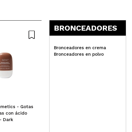
BRONCEADORES
Bronceadores en crema
Bronceadores en polvo
Technic Cosmetics -
ess
Contorno en crema Pure
bro
Shade - Medium
Sun
smetics - Gotas
as con ácido
 - Dark