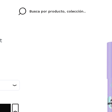
t
Cristina
Antonia
Ines
No tengo cuenta aqu
TU IDIOMA
ez que
Buena experiencia
Muy bien
Spedizi
QUIER
ESPAÑOL
EN
eriencia
imballa
ajería.
elegan
colori sc
Al crear una cuenta en
rápidamente, revisar e
anteriores.