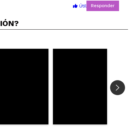
Responder
Útil
5
CIÓN?