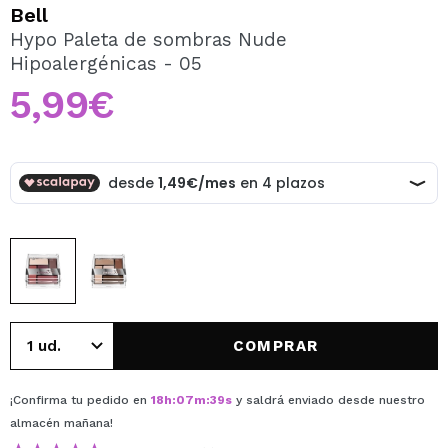
QUIERO REGISTRARME
Bell
Hypo Paleta de sombras Nude
Al crear una cuenta en Maquillalia.com podrás realizar
Hipoalergénicas - 05
tus compras rápidamente, revisar el estado de tus
pedidos y consultar tus operaciones anteriores.
5,99€
CREAR CUENTA
COMPRAR
¡Confirma tu pedido en
18
h
:
07
m
:
39
s
y saldrá enviado desde nuestro
almacén
mañana
!