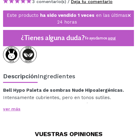
3 comentario(s) /
Deja tu comentario
Este producto
ha sido vendido 1 veces
en las últimas
24 horas
¿Tienes alguna duda?
Te ayudamos
aquí
Descripción
Ingredientes
Bell Hypo Paleta de sombras Nude Hipoalergénicas.
Intensamente cubrientes, pero en tonos sutiles.
Las sombras de ojos tienen una fórmula cremosa y
ver más
ligera que aporta durabilidad al maquillaje de ojos sin
dar la impresión de párpados pesados.
La capa aterciopelada que cubre con precisión los
VUESTRAS
OPINIONES
párpados resalta sutilmente la mirada.