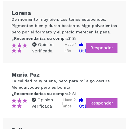
Lorena
De momento muy bien. Los tonos estupendos.
Pigmentan bien y duran bastante. Algo polvorientos
pero por el formato y el precio merecen la pena.
¿Recomendarías su compra?
Si
Opinión
Hace 1
Responder
|
|
verificada
Útil
año
Compartir un vídeo o una foto
María Paz
Tu vídeo podría ser el primero. Imagínatelo...
La calidad muy buena, pero para mí algo oscura.
Me equivoqué pero es bonita
¿Recomendarías su compra?
Si
No
¿Recomendarías su compra?
Si
5/5
Opinión
Hace 2
Responder
|
|
verificada
Útil
años
ENVIAR