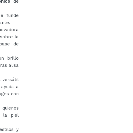
énico
de
se funde
ante.
nnovadora
 sobre la
 base de
n brillo
ras alisa
 versátil
 ayuda a
asgos con
 quienes
 la piel
stilos y