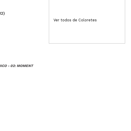
12)
(9)
6,89€
5,
Ver todos de Coloretes
ICO - 02: MOMENT