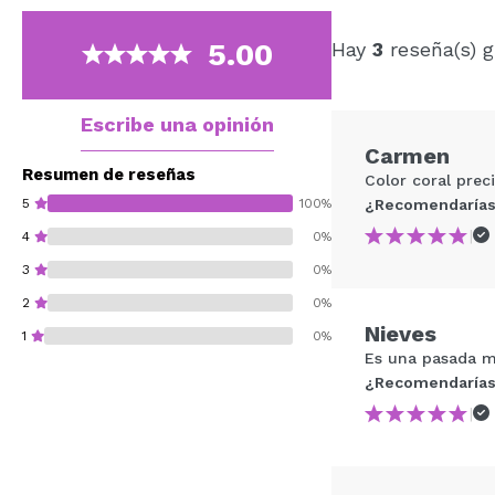
5.00
Hay
3
reseña(s) g
Escribe una opinión
Carmen
Resumen de reseñas
Color coral prec
5
100%
¿Recomendarías
|
4
0%
3
0%
2
0%
Nieves
1
0%
Es una pasada mu
¿Recomendarías
|
¿Recomendarías su 