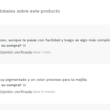
lobales sobre este producto
ioso, aunque te pasas con facilidad y luego es algo más complic
 su compra?
Si
Opinión verificada
|
Hace 1 mes
y pigmentado y un color precioso para la mejilla
Compartir un vídeo o una foto
 su compra?
Si
Tu vídeo podría ser el primero. Imagínatelo...
Opinión verificada
|
Hace 6 meses
5/
compra?
Si
No