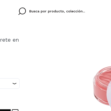
orete en
Cristina
Antonia
Ines
No tengo cuenta aqu
TU IDIOMA
ez que
Buena experiencia
Muy bien
Spedizi
QUIER
ESPAÑOL
EN
eriencia
imballa
ajería.
elegan
colori sc
Al crear una cuenta en
rápidamente, revisar e
anteriores.