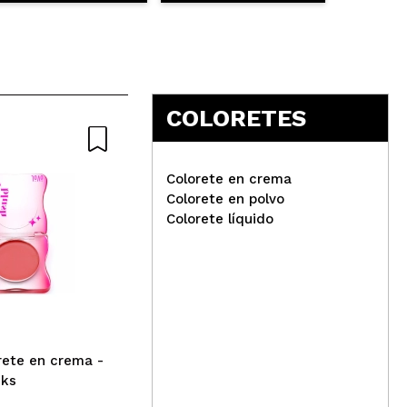
COLORETES
Colorete en crema
Colorete en polvo
Colorete líquido
Hean - Colorete en mousse
L.A
Bloom Blush- 04: Cranberry
Con
Dr
rete en crema -
cks