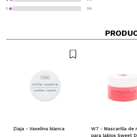
1
0%
PRODUC
¿Recomendarías su 
ENVI
Ziaja - Vaselina blanca
W7 - Mascarilla de
para labios Sweet 