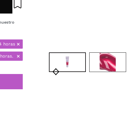
nuestro
4 horas
horas.