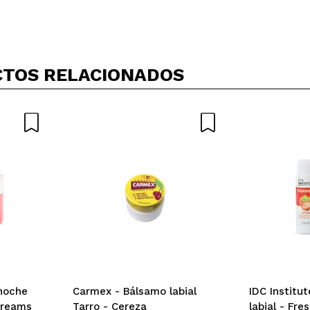
Compartir un vídeo o una foto
Tu vídeo podría ser el primero. Imagínatelo...
TOS RELACIONADOS
5/
compra?
Si
No
AR
 noche
Carmex - Bálsamo labial
IDC Institu
Dreams
Tarro - Cereza
labial - Fre