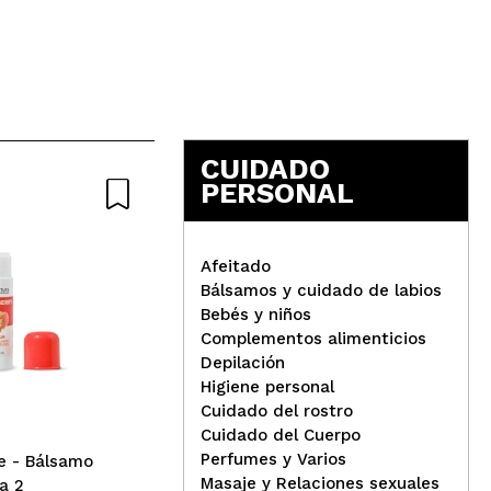
5
CUIDADO
PERSONAL
Afeitado
Bálsamos y cuidado de labios
IDC Institute - Bálsamo
Bebés y niños
labial - Coco 2
Complementos alimenticios
Tec
Depilación
Bál
Higiene personal
con
Cuidado del rostro
Vit
Cuidado del Cuerpo
Perfumes y Varios
te - Bálsamo
Masaje y Relaciones sexuales
sa 2