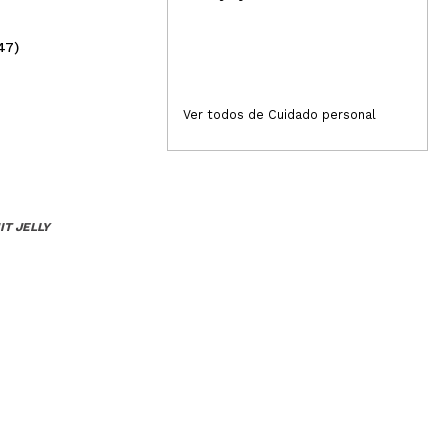
47)
(28)
0,99€
1,
Ver todos de Cuidado personal
IT JELLY