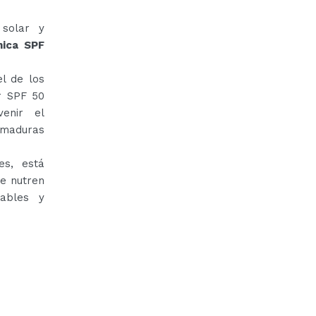
 solar y
nica SPF
l de los
ar SPF 50
enir el
emaduras
es, está
ue nutren
tables y