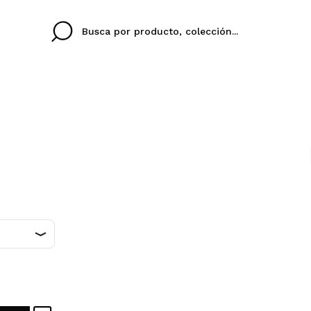
Cristina
Antonia
Ines
No tengo cuenta aqu
TU IDIOMA
ez que
Buena experiencia
Muy bien
Spedizi
QUIER
ESPAÑOL
EN
eriencia
imballa
ajería.
elegan
colori sc
Al crear una cuenta en
rápidamente, revisar e
anteriores.