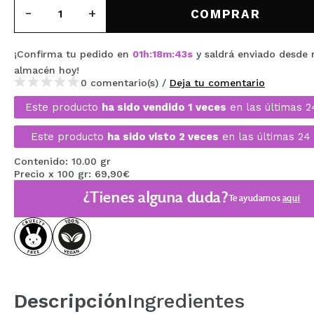
MAQUIFARMA
COMPRAR
KOREA ZONE
¡Confirma tu pedido en
01
h
:
18
m
:
43
s
y saldrá enviado desde 
TRAVEL SIZE
almacén
hoy
!
0 comentario(s) /
Deja tu comentario
NATURE
Este producto
ha sido vendido 1 veces
en las últimas 2
Este producto
ha sido visto 2 veces
en las últimas 24 
OFERTAS
Contenido: 10.00 gr
OUTLET
Precio x 100 gr: 69,90€
¿Tienes alguna duda?
¡HAN VUELTO!
Te ayudamos
aquí
PRÓXIMAMENTE
BLOG
Descripción
Ingredientes