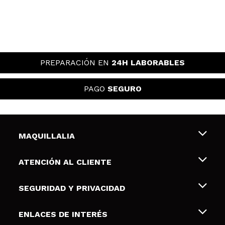
PREPARACIÓN EN
24H LABORABLES
PAGO
SEGURO
MAQUILLALIA
Sobre nosotros
ATENCIÓN AL CLIENTE
Empleo
Envíos y devoluciones
SEGURIDAD Y PRIVACIDAD
Tarjetas de Regalo
Desistimiento / Devoluciones
Terminos y condiciones de uso
ENLACES DE INTERÉS
Formas de pago