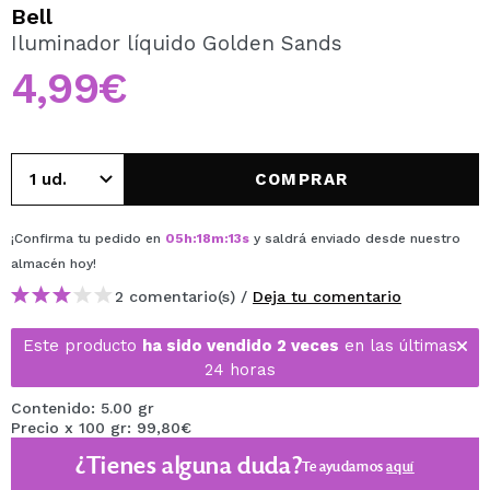
QUIERO REGISTRARME
Bell
Iluminador líquido Golden Sands
Al crear una cuenta en Maquillalia.com podrás realizar
tus compras rápidamente, revisar el estado de tus
4,99€
pedidos y consultar tus operaciones anteriores.
CREAR CUENTA
COMPRAR
¡Confirma tu pedido en
05
h
:
18
m
:
13
s
y saldrá enviado desde nuestro
almacén
hoy
!
2 comentario(s) /
Deja tu comentario
Este producto
ha sido vendido 2 veces
en las últimas
24 horas
Contenido: 5.00 gr
Precio x 100 gr: 99,80€
¿Tienes alguna duda?
Te ayudamos
aquí