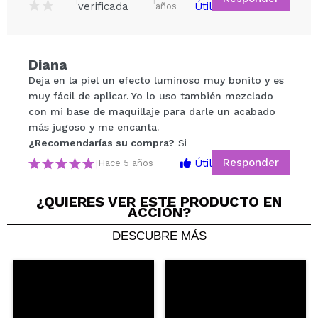
verificada
Útil
años
Compartir un vídeo o una foto
Diana
Tu vídeo podría ser el primero. Imagínatelo...
Deja en la piel un efecto luminoso muy bonito y es
muy fácil de aplicar. Yo lo uso también mezclado
con mi base de maquillaje para darle un acabado
¿Recomendarías su compra?
Si
No
más jugoso y me encanta.
5/5
¿Recomendarías su compra?
Si
Responder
Útil
|
Hace 5 años
ENVIAR
¿QUIERES VER ESTE PRODUCTO EN
ACCIÓN?
DESCUBRE MÁS