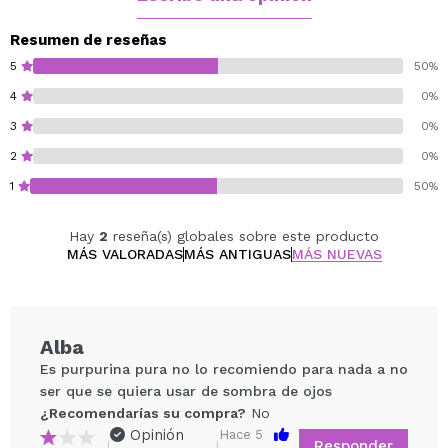
la nariz, la parte central de la frente y las clavículas.
¡Disfruta de un look sexy!
Resumen de reseñas
5
50%
Tono Sunny Glow
4
0%
3
0%
¡Vegan friendly!
2
0%
1
50%
Hay
2
reseña(s) globales sobre este producto
MÁS VALORADAS
MÁS ANTIGUAS
MÁS NUEVAS
Alba
Es purpurina pura no lo recomiendo para nada a no
ser que se quiera usar de sombra de ojos
¿Recomendarías su compra?
No
Opinión
Hace 5
Responder
|
|