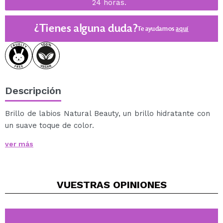
24 horas.
¿Tienes alguna duda?
Te ayudamos
aquí
Descripción
Brillo de labios Natural Beauty, un brillo hidratante con
un suave toque de color.
Este brillo de labios contiene un 66% de ingredientes
ver más
de origen natural.
Además contiene aceite de semilla de cáñamo que
hidrata intensamente los labios.
VUESTRAS
OPINIONES
Conseguirás un resultado brillante y suave a la vez que
cuidas y nutres tus labios.
Su aplicación es muy cómoda.
Vegan.