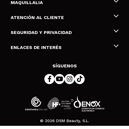
MAQUILLALIA
Sobre nosotros
ATENCIÓN AL CLIENTE
Empleo
Envíos y devoluciones
SEGURIDAD Y PRIVACIDAD
Tarjetas de Regalo
Desistimiento / Devoluciones
Terminos y condiciones de uso
ENLACES DE INTERÉS
Formas de pago
Pólitica de Privacidad
Contacto
Descuento Estudiantes
Política de cookies
SÍGUENOS
Resolución de litigios en línea (ODR)
© 2026 DSM Beauty, S.L.