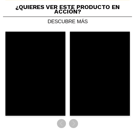
¿QUIERES VER ESTE PRODUCTO EN
ACCIÓN?
DESCUBRE MÁS
Compartir un vídeo o una foto
Tu vídeo podría ser el primero. Imagínatelo...
¿Recomendarías su compra?
Si
No
5/5
ENVIAR