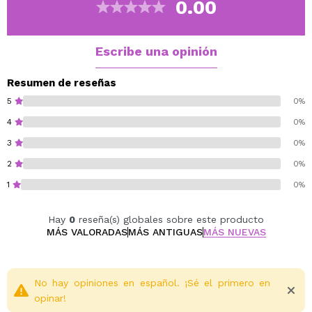
0.00
Escribe una opinión
Resumen de reseñas
5
0%
4
0%
3
0%
2
0%
1
0%
Hay
0
reseña(s) globales sobre este producto
MÁS VALORADAS
MÁS ANTIGUAS
MÁS NUEVAS
No hay opiniones en español. ¡Sé el primero en
opinar!