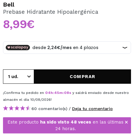
QUIERO REGISTRARME
Bell
Prebase Hidratante Hipoalergénica
Al crear una cuenta en Maquillalia.com podrás realizar
tus compras rápidamente, revisar el estado de tus
8,99€
pedidos y consultar tus operaciones anteriores.
CREAR CUENTA
COMPRAR
¡Confirma tu pedido en
04
h
:
45
m
:
08
s
y saldrá enviado desde nuestro
almacén
el día 10/08/2026
!
60 comentario(s) /
Deja tu comentario
Este producto
ha sido visto 48 veces
en las últimas
24 horas.