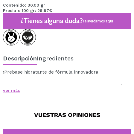
Contenido: 30.00 gr
Precio x 100 gr: 29,97€
¿Tienes alguna duda?
Te ayudamos
aquí
Descripción
Ingredientes
¡Prebase hidratante de fórmula innovadora!
El complejo de planta de azúcar mejora la hidratación,
ver más
fortalece la barrera de la piel y reduce la pérdida de
agua.
El efecto hidratante está reforzado por un derivado de
VUESTRAS
OPINIONES
ácido hialurónico y extracto de hojas de aloe.
Prolonga la durabilidad del maquillaje a la vez que
alivia irritaciones de forma eficaz.