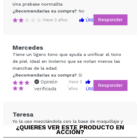
Una prebase normalita
¿Recomendarías su compra?
No
Responder
Útil
|
Hace 2 años
Mercedes
Tiene un ligero tono que ayuda a unificar el tono
Compartir un vídeo o una foto
de piel. Ideal en invierno que se notan menos las
Tu vídeo podría ser el primero. Imagínatelo...
manchas de la edad.
¿Recomendarías su compra?
Si
Opinión
Hace 2
¿Recomendarías su compra?
Si
No
Responder
|
|
verificada
Útil
años
5/5
ENVIAR
Teresa
Yo la uso mezclándola con la base de maquillaje y
¿QUIERES VER ESTE PRODUCTO EN
queda genial. Da gugosidad a la base y queda más
ACCIÓN?
ligerita en la piel. Yo repito con ella