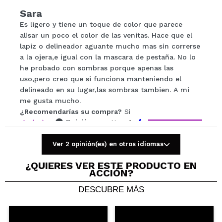
Compartir un vídeo o una foto
Sara
Tu vídeo podría ser el primero. Imagínatelo...
Es ligero y tiene un toque de color que parece
alisar un poco el color de las venitas. Hace que el
lapiz o delineador aguante mucho mas sin correrse
¿Recomendarías su compra?
Si
No
a la ojera,e igual con la mascara de pestaña. No lo
5/5
he probado con sombras porque apenas las
uso,pero creo que si funciona manteniendo el
delineado en su lugar,las sombras tambien. A mi
ENVIAR
me gusta mucho.
¿Recomendarías su compra?
Si
Opinión
Hace 1
Responder
|
|
verificada
Útil
año
Ver 2 opinión(es) en otros idiomas
¿QUIERES VER ESTE PRODUCTO EN
ACCIÓN?
Roció
No me ha gustado es un poco graso
DESCUBRE MÁS
¿Recomendarías su compra?
Si
Opinión
Hace 2
Responder
|
|
verificada
Útil
años