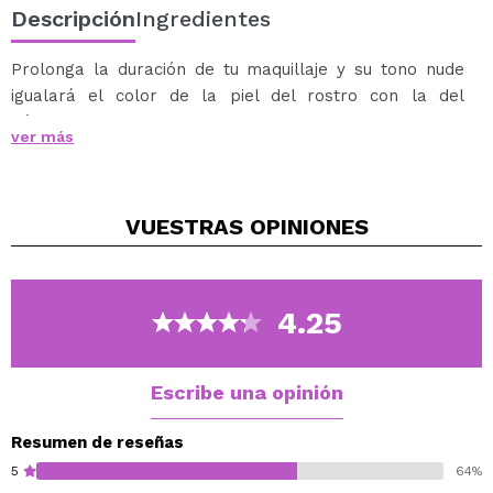
Descripción
Ingredientes
Prolonga la duración de tu maquillaje y su tono nude
igualará el color de la piel del rostro con la del
párpado.
ver más
Su aplicador permite precisión.
Dermatológicamente y oftalmológicamente testado.
VUESTRAS
OPINIONES
4.25
Escribe una opinión
Resumen de reseñas
5
64%