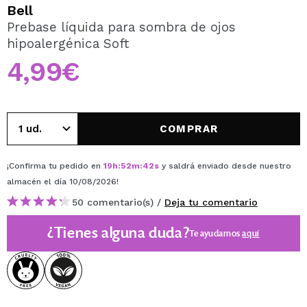
QUIERO REGISTRARME
Bell
Prebase líquida para sombra de ojos
Al crear una cuenta en Maquillalia.com podrás realizar
hipoalergénica Soft
tus compras rápidamente, revisar el estado de tus
pedidos y consultar tus operaciones anteriores.
4,99€
CREAR CUENTA
COMPRAR
¡Confirma tu pedido en
19
h
:
52
m
:
42
s
y saldrá enviado desde nuestro
almacén
el día 10/08/2026
!
50 comentario(s) /
Deja tu comentario
¿Tienes alguna duda?
Te ayudamos
aquí