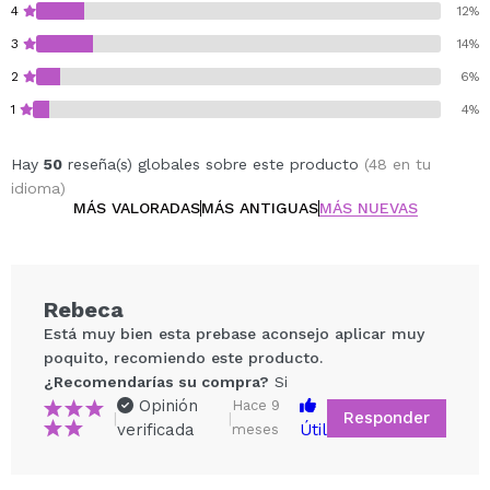
4
12%
3
14%
2
6%
1
4%
Hay
50
reseña(s) globales sobre este producto
(48 en tu
idioma)
MÁS VALORADAS
MÁS ANTIGUAS
MÁS NUEVAS
Rebeca
Está muy bien esta prebase aconsejo aplicar muy
poquito, recomiendo este producto.
¿Recomendarías su compra?
Si
Opinión
Hace 9
Responder
|
|
verificada
Útil
meses