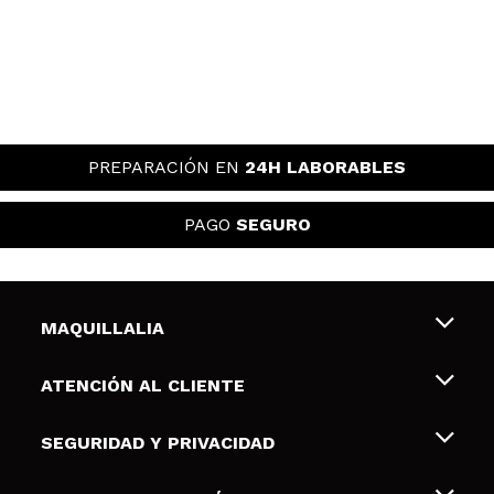
Cristina
Me encanta. Es súper funcional e igual a la foto.
Para más reseñas de productos y fotos de compras,
seguidme en @skincarebycris_.
¿Recomendarías su compra?
Si
Opinión
Hace 3
Responder
|
|
PREPARACIÓN EN
24H LABORABLES
verificada
Útil
años
PAGO
SEGURO
IRENE
Base aceitosa, no da color al párpado, ni disimula
venitas
MAQUILLALIA
¿Recomendarías su compra?
Si
Opinión
Hace 3
Responder
Sobre nosotros
|
|
ATENCIÓN AL CLIENTE
verificada
Útil
años
Empleo
Envíos y devoluciones
SEGURIDAD Y PRIVACIDAD
Tarjetas de Regalo
Desistimiento / Devoluciones
María Victoria
Terminos y condiciones de uso