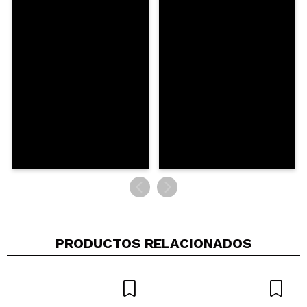
MARIA LUZ
Importante que sea hipoalergénica , resultado muy
bueno, mejor del que esperaba
¿Recomendarías su compra?
Si
Opinión
Hace 2
Responder
|
|
verificada
Útil
años
Ana Isabel
Muy buena
¿Recomendarías su compra?
Si
Responder
Útil
|
Hace 2 años
PRODUCTOS RELACIONADOS
Sara