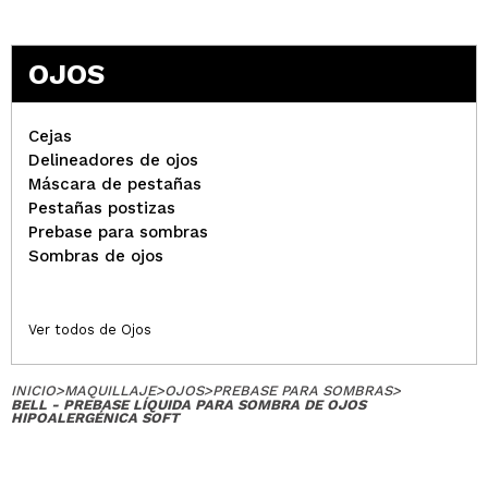
¿Recomendarías su compra?
Si
Opinión
Hace 2
Responder
Útil
|
|
OJOS
verificada
años
(1)
Cejas
Delineadores de ojos
Lorena
Máscara de pestañas
He repetido por q unifica y es hipoalergénico,
Pestañas postizas
buena compra
Prebase para sombras
¿Recomendarías su compra?
Si
Sombras de ojos
Opinión
Hace 2
Responder
|
|
verificada
Útil
años
Ver todos de Ojos
María
INICIO
>
MAQUILLAJE
>
OJOS
>
PREBASE PARA SOMBRAS
>
a mí me funciona de maravilla! fija super rápido y
BELL - PREBASE LÍQUIDA PARA SOMBRA DE OJOS
HIPOALERGÉNICA SOFT
las sombras adquieren una duración y una
pigmentación genial!
¿Recomendarías su compra?
Si