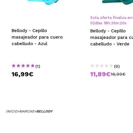
MAQUIFARMA
KOREA ZONE
Esta oferta finaliza en:
02
días
18
h
:
35
m
:
20
s
TRAVEL SIZE
Bellody - Cepillo
Bellody - Cepillo
masajeador para cuero
masajeador para c
NATURE
cabelludo - Azul
cabelludo - Verde
OFERTAS
(1)
(0)
OUTLET
16,99€
11,89€
16,99€
¡HAN VUELTO!
PRÓXIMAMENTE
BLOG
INICIO
>
MARCAS
>
BELLODY