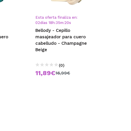
Esta oferta finaliza en:
02
días
18
h
:
35
m
:
20
s
Bellody - Cepillo
uero
masajeador para cuero
cabelludo - Champagne
Beige
(0)
11,89€
16,99€