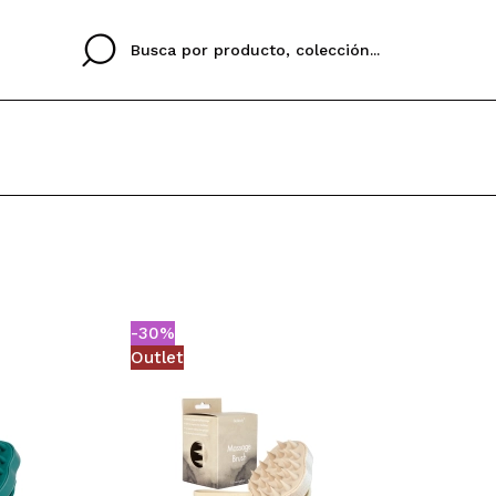
Cristina
Antonia
Ines
No tengo cuenta aqu
U IDIOMA
ez que
Buena experiencia
Muy bien
Spedizi
QUIER
ESPAÑOL
ENGLISH
eriencia
imballa
-30%
ajería.
elegan
Outlet
colori sc
Al crear una cuenta en
rápidamente, revisar e
anteriores.