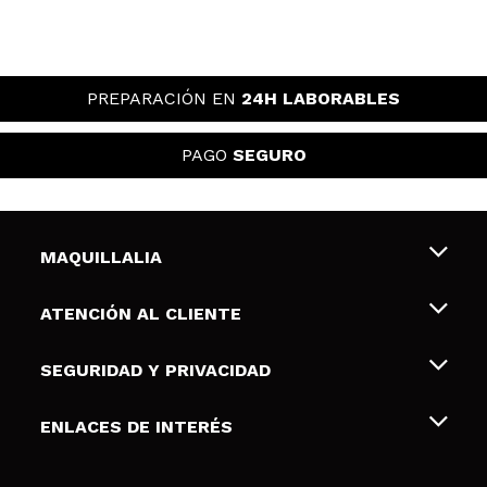
PREPARACIÓN EN
24H LABORABLES
PAGO
SEGURO
MAQUILLALIA
Sobre nosotros
ATENCIÓN AL CLIENTE
Empleo
Envíos y devoluciones
SEGURIDAD Y PRIVACIDAD
Tarjetas de Regalo
Desistimiento / Devoluciones
Terminos y condiciones de uso
ENLACES DE INTERÉS
Formas de pago
Pólitica de Privacidad
Contacto
Descuento Estudiantes
Política de cookies