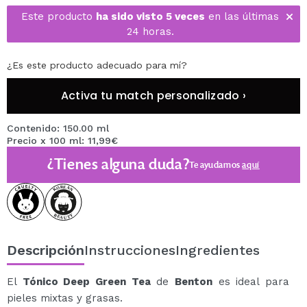
Este producto
ha sido visto 5 veces
en las últimas
24 horas.
¿Es este producto adecuado para mí?
Activa tu match personalizado ›
Contenido: 150.00 ml
Precio x 100 ml: 11,99€
¿Tienes alguna duda?
Te ayudamos
aquí
Descripción
Instrucciones
Ingredientes
El
Tónico Deep Green Tea
de
Benton
es ideal para
pieles mixtas y grasas.