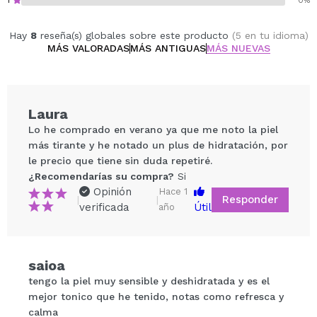
1
0%
Hay
8
reseña(s) globales sobre este producto
(5 en tu idioma)
MÁS VALORADAS
MÁS ANTIGUAS
MÁS NUEVAS
Laura
Lo he comprado en verano ya que me noto la piel
más tirante y he notado un plus de hidratación, por
le precio que tiene sin duda repetiré.
¿Recomendarías su compra?
Si
Opinión
Hace 1
Responder
|
|
verificada
Útil
año
Compartir un vídeo o una foto
saioa
Tu vídeo podría ser el primero. Imagínatelo...
tengo la piel muy sensible y deshidratada y es el
mejor tonico que he tenido, notas como refresca y
¿Recomendarías su compra?
Si
No
calma