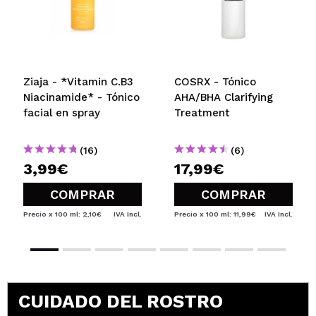
¿Recomendarías su compra?
Si
Responder
Útil
|
Hace 6 años
Ziaja - *Vitamin C.B3
COSRX - Tónico
Eva c
Niacinamide* - Tónico
AHA/BHA Clarifying
Es genial, tengo piel grasa y la verdad es que
facial en spray
Treatment
equilibra y refresca la piel. ¡No deja ni crea nada de
brillos!
(16)
(6)
¿Recomendarías su compra?
Si
3,99€
17,99€
Responder
Útil
|
Hace 6 años
COMPRAR
COMPRAR
Precio x 100 ml: 2,10€
IVA Incl.
Precio x 100 ml: 11,99€
IVA Incl.
CUIDADO DEL ROSTRO