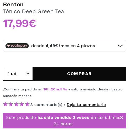
QUIERO REGISTRARME
Benton
Tónico Deep Green Tea
Al crear una cuenta en Maquillalia.com podrás realizar
tus compras rápidamente, revisar el estado de tus
17,99€
pedidos y consultar tus operaciones anteriores.
CREAR CUENTA
COMPRAR
¡Confirma tu pedido en
16
h
:
20
m
:
54
s
y saldrá enviado desde nuestro
almacén
mañana
!
8 comentario(s) /
Deja tu comentario
Este producto
ha sido vendido 2 veces
en las últimas
24 horas