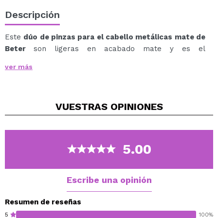
Descripción
Este
dúo de pinzas para el cabello metálicas mate de
Beter
son ligeras en acabado mate y es el
complemento perfecto para tu rutina de belleza.
ver más
Con un diseño discreto y elegante, ofrecen una sujeción
firme sin dañar ni tirar del cabello. Perfectas para usar
a diario o como parte de tu kit beauty básico.
VUESTRAS
OPINIONES
Características:
Acabado mate sofisticado.
Ligeras, cómodas y resistentes.
Suaves con el cabello – no lo dañan.
5.00
Tamaño ideal: 4 cm.
Escribe una opinión
Resumen de reseñas
5
100%