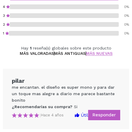
4
0%
3
0%
2
0%
1
0%
Hay
1
reseña(s) globales sobre este producto
MÁS VALORADAS
MÁS ANTIGUAS
MÁS NUEVAS
pilar
me encantan. el diseño es super mono y para dar
un toque mas alegre a diario me parece bastante
bonito
¿Recomendarías su compra?
Si
Responder
Útil
|
Hace 4 años