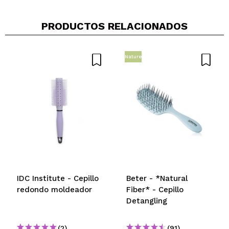
Compartir un vídeo o una foto
Tu vídeo podría ser el primero. Imagínatelo...
PRODUCTOS RELACIONADOS
¿Recomendarías su compra?
Si
No
Nature
5/5
ENVIAR
IDC Institute - Cepillo
Beter - *Natural
redondo moldeador
Fiber* - Cepillo
Detangling
(2)
(91)