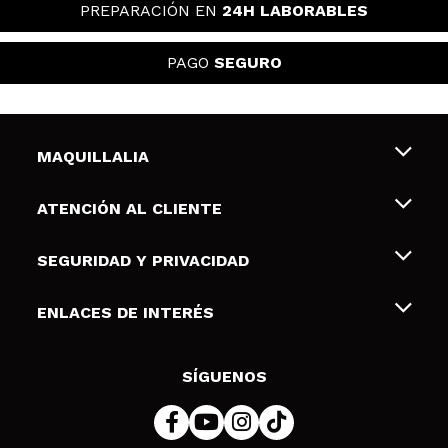
PREPARACIÓN EN
24H LABORABLES
PAGO
SEGURO
MAQUILLALIA
Sobre nosotros
ATENCIÓN AL CLIENTE
Empleo
Envíos y devoluciones
SEGURIDAD Y PRIVACIDAD
Tarjetas de Regalo
Desistimiento / Devoluciones
Terminos y condiciones de uso
ENLACES DE INTERÉS
Formas de pago
Pólitica de Privacidad
Contacto
Descuento Estudiantes
Política de cookies
SÍGUENOS
Resolución de litigios en línea (ODR)