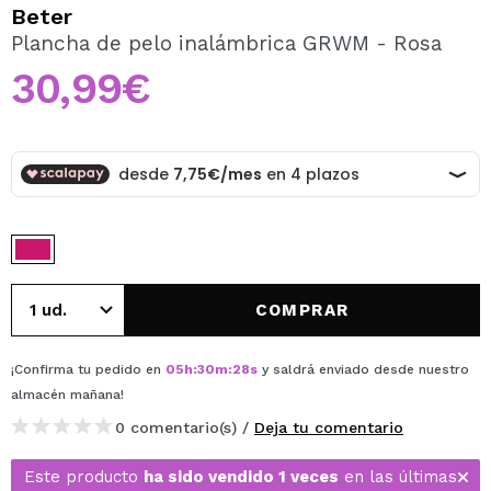
QUIERO REGISTRARME
Beter
Plancha de pelo inalámbrica GRWM - Rosa
Al crear una cuenta en Maquillalia.com podrás realizar
tus compras rápidamente, revisar el estado de tus
30,99€
pedidos y consultar tus operaciones anteriores.
CREAR CUENTA
COMPRAR
¡Confirma tu pedido en
05
h
:
30
m
:
28
s
y saldrá enviado desde nuestro
almacén
mañana
!
0 comentario(s) /
Deja tu comentario
Este producto
ha sido vendido 1 veces
en las últimas