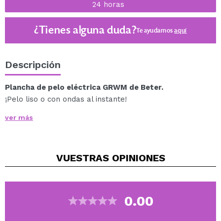
24 horas
¿Tienes alguna duda?
Te ayudamos
aquí
Descripción
Plancha de pelo eléctrica GRWM de Beter.
¡Pelo liso o con ondas al instante!
Alisa tu cabello sin esfuerzo o crea ondas al instante
ver más
estés donde estés.
El diseño redondeado de sus extremos permite que se
deslice con la máxima suavidad.
VUESTRAS
OPINIONES
Cárgala y llévala siempre contigo, sin cables que te
detengan.
Ligera y muy cómoda.
Led indicador de 3 temperaturas: 160°C, 180°C ,
0.00
200°C
Tamaño compacto- Ideal viaje: 146 g