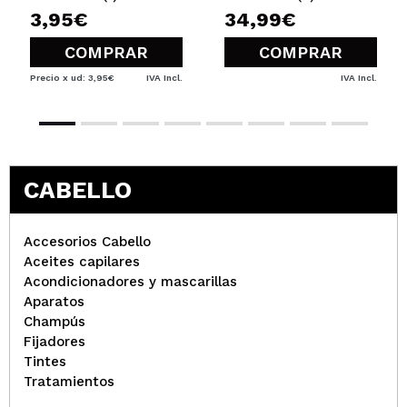
Paso 5: Deja que el cabello se enfríe y con las manos
3,95€
34,99€
abre las ondas.
COMPRAR
COMPRAR
Precio x ud: 3,95€
IVA Incl.
IVA Incl.
CABELLO
Accesorios Cabello
Aceites capilares
Acondicionadores y mascarillas
Aparatos
Champús
Fijadores
Tintes
Tratamientos