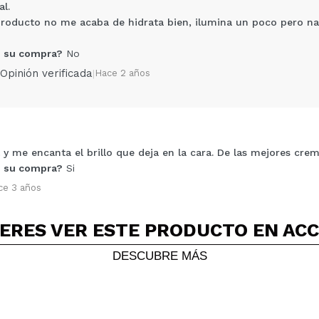
l.
 producto no me acaba de hidrata bien, ilumina un poco pero n
 su compra?
No
Opinión verificada
|
Hace 2 años
Compartir un vídeo o una foto
Tu vídeo podría ser el primero. Imagínatelo...
l y me encanta el brillo que deja en la cara. De las mejores cr
 su compra?
Si
5/
ce 3 años
compra?
Si
No
AR
ERES VER ESTE PRODUCTO EN AC
DESCUBRE MÁS