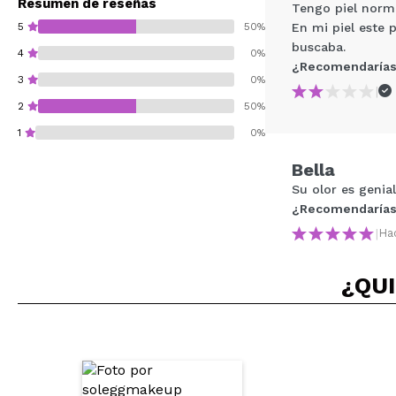
Resumen de reseñas
Tengo piel norma
5
50%
En mi piel este
buscaba.
4
0%
¿Recomendarías
3
0%
|
2
50%
1
0%
Bella
Su olor es genia
¿Recomendarías
|
Ha
¿Recomendarías su 
ENVI
¿QUI