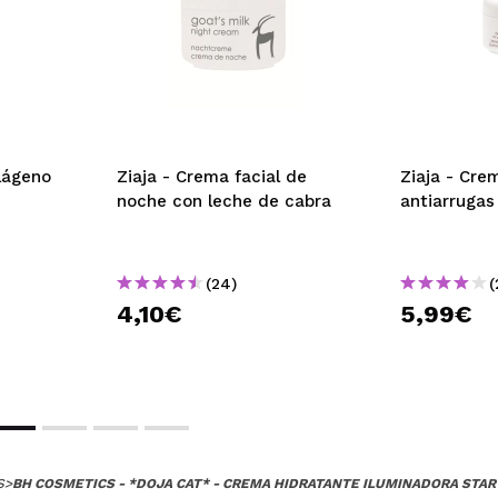
lágeno
Ziaja - Crema facial de
Ziaja - Cre
noche con leche de cabra
antiarrugas
(24)
(
4,10€
5,99€
S
>
BH COSMETICS - *DOJA CAT* - CREMA HIDRATANTE ILUMINADORA STAR