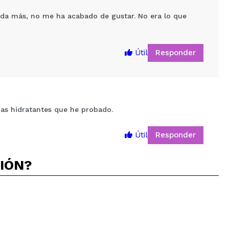
ada más, no me ha acabado de gustar. No era lo que
Responder
Útil
emas hidratantes que he probado.
5
Responder
Útil
CIÓN?