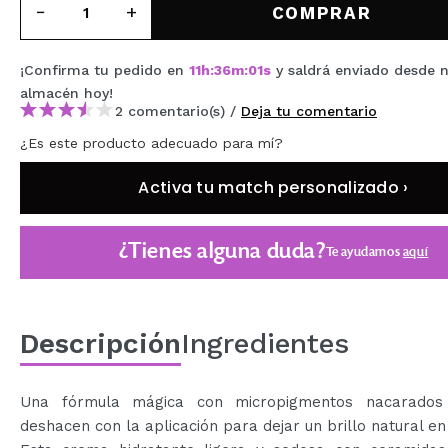
COMPRAR
MAQUIFARMA
KOREA ZONE
¡Confirma tu pedido en
11
h
:
35
m
:
59
s
y saldrá enviado desde 
almacén
hoy
!
TRAVEL SIZE
2 comentario(s) /
Deja tu comentario
NATURE
¿Es este producto adecuado para mí?
Activa tu match personalizado ›
OFERTAS
OUTLET
¿Tienes alguna duda?
Te ayudamos
aquí
¡HAN VUELTO!
PRÓXIMAMENTE
Descripción
Ingredientes
BLOG
Una fórmula mágica con micropigmentos nacarados
deshacen con la aplicación para dejar un brillo natural en 