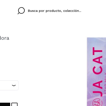
dora
Cristina
Antonia
Ines
No tengo cuenta aqu
U IDIOMA
ez que
Buena experiencia
Muy bien
Spedizi
QUIER
ESPAÑOL
ENGLISH
eriencia
imballa
ajería.
elegan
colori sc
Al crear una cuenta en
rápidamente, revisar e
anteriores.