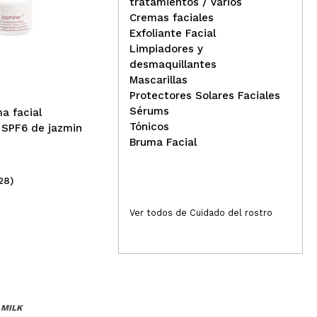
tratamientos / varios
Cremas faciales
Byp
Exfoliante Facial
PRO
Limpiadores y
Ziaja - Crema de día
desmaquillantes
normalizadora-hidratante
Mascarillas
Manuka Tree SPF10 - Piel
Protectores Solares Faciales
mixta y grasa
Sérums
ma facial
Tónicos
 SPF6 de jazmin
Bruma Facial
28)
(140)
4,99€
4
Ver todos de Cuidado del rostro
 MILK