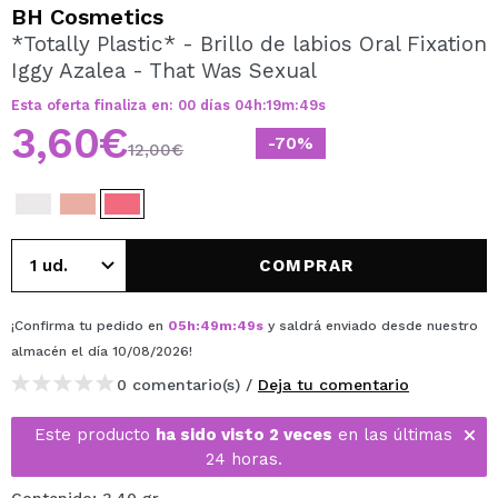
QUIERO REGISTRARME
BH Cosmetics
*Totally Plastic* - Brillo de labios Oral Fixation
Al crear una cuenta en Maquillalia.com podrás realizar
Iggy Azalea - That Was Sexual
tus compras rápidamente, revisar el estado de tus
pedidos y consultar tus operaciones anteriores.
Esta oferta finaliza en:
00
días
04
h
:
19
m
:
49
s
3,60€
-70%
12,00€
CREAR CUENTA
COMPRAR
¡Confirma tu pedido en
05
h
:
49
m
:
49
s
y saldrá enviado desde nuestro
almacén
el día 10/08/2026
!
0 comentario(s) /
Deja tu comentario
Este producto
ha sido visto 2 veces
en las últimas
24 horas.