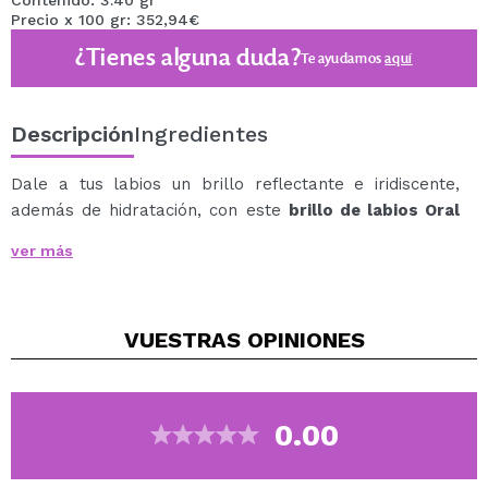
Contenido: 3.40 gr
Precio x 100 gr: 352,94€
¿Tienes alguna duda?
Te ayudamos
aquí
Descripción
Ingredientes
Dale a tus labios un brillo reflectante e iridiscente,
además de hidratación, con este
brillo de labios Oral
Fixation Totally Plastic de Iggy Azalea x BH
ver más
Cosmetics
.
Un brillo que cuenta con un aplicador cómodo y preciso
para conseguir un acabado perfecto en sola una
VUESTRAS
OPINIONES
pasada.
En multitud de tonos para que escojas tu favorito.
Una colección inspirada en la década y tendencias de
los años 2000.
0.00
Cruelty Free.