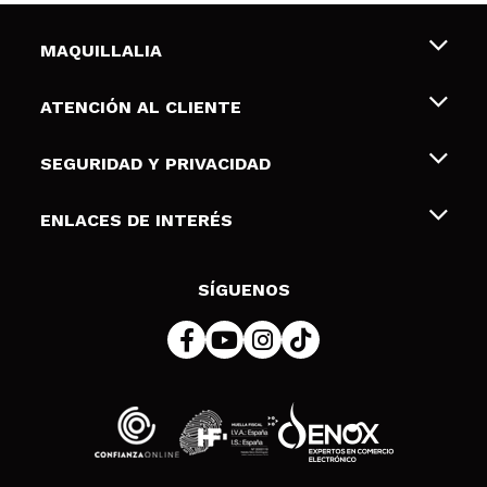
MAQUILLALIA
Sobre nosotros
ATENCIÓN AL CLIENTE
Empleo
Envíos y devoluciones
SEGURIDAD Y PRIVACIDAD
Tarjetas de Regalo
Desistimiento / Devoluciones
Terminos y condiciones de uso
ENLACES DE INTERÉS
Formas de pago
Pólitica de Privacidad
Contacto
Descuento Estudiantes
Política de cookies
SÍGUENOS
Resolución de litigios en línea (ODR)