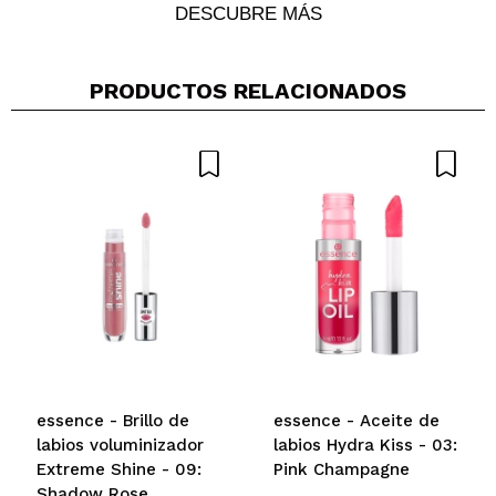
DESCUBRE MÁS
PRODUCTOS RELACIONADOS
Compartir un vídeo o una foto
Tu vídeo podría ser el primero. Imagínatelo...
¿Recomendarías su compra?
Si
No
5/5
ENVIAR
essence - Brillo de
essence - Aceite de
labios voluminizador
labios Hydra Kiss - 03:
Extreme Shine - 09:
Pink Champagne
Shadow Rose