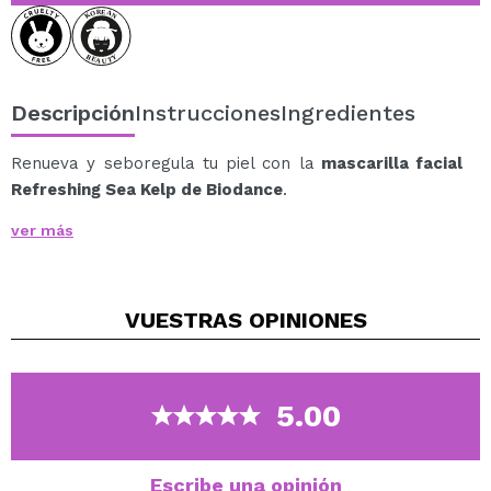
Descripción
Instrucciones
Ingredientes
Renueva y seboregula tu piel con la
mascarilla facial
Refreshing Sea Kelp de Biodance
.
Formulada con 10% de extracto de alga fermentada y
ver más
5% de agua de mar profunda, esta mascarilla
proporciona una hidratación intensa, calma la piel y
regula la producción de sebo, dejando un cutis más
VUESTRAS
OPINIONES
uniforme y radiante.
Fórmula avanzada para una piel equilibrada
10% Extracto de Alga Fermentada: calma,
regenera y mejora la textura de la piel.
5.00
5% Agua de Mar Profunda: rica en minerales
esenciales que fortalecen la barrera cutánea y
regulan el exceso de sebo.
Escribe una opinión