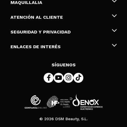
MAQUILLALIA
Sobre nosotros
ATENCIÓN AL CLIENTE
Empleo
Envíos y devoluciones
SEGURIDAD Y PRIVACIDAD
Tarjetas de Regalo
Desistimiento / Devoluciones
Terminos y condiciones de uso
ENLACES DE INTERÉS
Formas de pago
Pólitica de Privacidad
Contacto
Descuento Estudiantes
Política de cookies
SÍGUENOS
Resolución de litigios en línea (ODR)
© 2026 DSM Beauty, S.L.