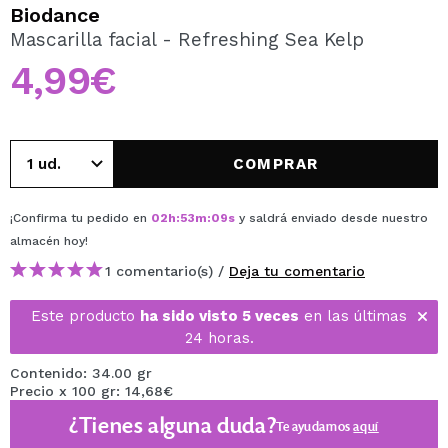
QUIERO REGISTRARME
Biodance
Mascarilla facial - Refreshing Sea Kelp
Al crear una cuenta en Maquillalia.com podrás realizar
tus compras rápidamente, revisar el estado de tus
4,99€
pedidos y consultar tus operaciones anteriores.
CREAR CUENTA
COMPRAR
¡Confirma tu pedido en
02
h
:
53
m
:
09
s
y saldrá enviado desde nuestro
almacén
hoy
!
1 comentario(s) /
Deja tu comentario
Este producto
ha sido visto 5 veces
en las últimas
24 horas.
Contenido: 34.00 gr
Precio x 100 gr: 14,68€
¿Tienes alguna duda?
Te ayudamos
aquí