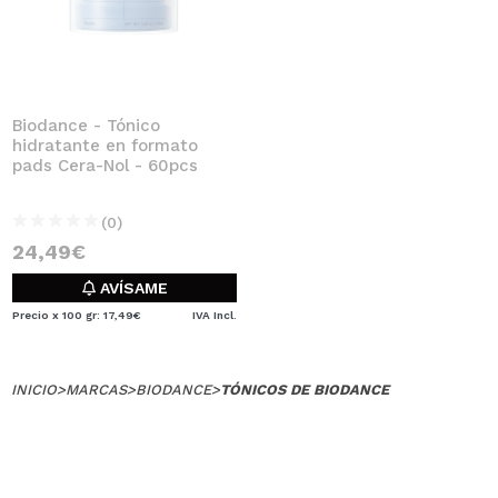
Biodance - Tónico
hidratante en formato
pads Cera-Nol - 60pcs
(0)
24,49€
AVÍSAME
Precio x 100 gr: 17,49€
IVA Incl.
INICIO
>
MARCAS
>
BIODANCE
>
TÓNICOS DE BIODANCE