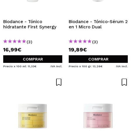
QUIERO REGISTRARME
Al crear una cuenta en Maquillalia.com podrás realizar
tus compras rápidamente, revisar el estado de tus
Biodance - Tónico
Biodance - Tónico-Sérum 2
pedidos y consultar tus operaciones anteriores.
hidratante First Synergy
en 1 Micro Dual
(3)
(3)
CREAR CUENTA
16,99€
19,89€
COMPRAR
COMPRAR
Precio x 100 ml: 11,33€
IVA Incl.
Precio x 100 gr: 13,26€
IVA Incl.