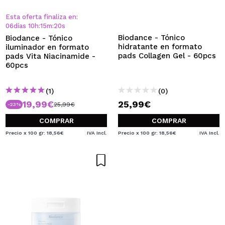
Esta oferta finaliza en:
06
días
10
h
:
15
m
:
20
s
Biodance - Tónico
Biodance - Tónico
hidratante en formato
iluminador en formato
pads Collagen Gel - 60pcs
pads Vita Niacinamide -
60pcs
(1)
(0)
19,99€
25,99€
25,99€
-23%
COMPRAR
COMPRAR
Precio x 100 gr: 18,56€
IVA Incl.
Precio x 100 gr: 18,56€
IVA Incl.