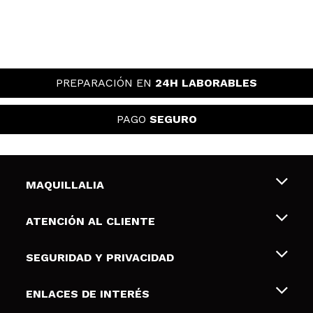
PREPARACIÓN EN
24H LABORABLES
PAGO
SEGURO
MAQUILLALIA
Sobre nosotros
ATENCIÓN AL CLIENTE
Empleo
Envíos y devoluciones
SEGURIDAD Y PRIVACIDAD
Tarjetas de Regalo
Desistimiento / Devoluciones
Terminos y condiciones de uso
ENLACES DE INTERÉS
Formas de pago
Pólitica de Privacidad