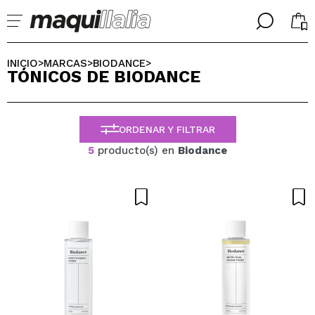
╳
╳
SELECCIONA TU IDIOMA
INICIO
MARCAS
BIODANCE
>
>
>
TÓNICOS DE BIODANCE
Ya soy #maquilover, tengo cuenta
BIENVENIDX!
ESPAÑOL
ENGLISH
ORDENAR Y FILTRAR
FRANCES
ALEMAN
5
producto(s) en
Biodance
ITALIANO
PORTUGUESE
¿Olvidaste la contraseña?
No tengo cuenta aquí