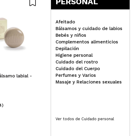
PERSONAL
Afeitado
Bálsamos y cuidado de labios
IDC Institute - Bálsamo
Bebés y niños
labial - Fresa 2
Complementos alimenticios
Tec
Depilación
Bál
Higiene personal
con
Cuidado del rostro
Vit
Cuidado del Cuerpo
Perfumes y Varios
álsamo labial -
Masaje y Relaciones sexuales
4)
(47)
0,99€
1,
Ver todos de Cuidado personal