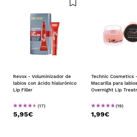
Revox - Voluminizador de
Technic Cosmetics 
labios con ácido hialurónico
Macarilla para labio
Lip Filler
Overnight Lip Trea
(17)
(19)
5,95€
1,99€