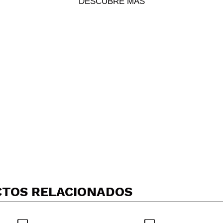
DESCUBRE MÁS
5/
compra?
Si
No
AR
TOS RELACIONADOS