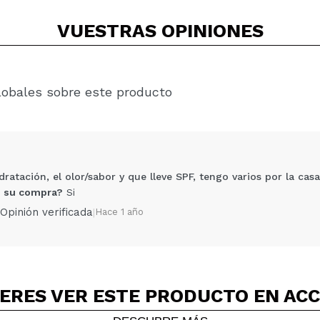
VUESTRAS
OPINIONES
lobales sobre este producto
ratación, el olor/sabor y que lleve SPF, tengo varios por la casa,
 su compra?
Si
Opinión verificada
|
Hace 1 año
ERES VER ESTE PRODUCTO EN AC
Compartir un vídeo o una foto
Tu vídeo podría ser el primero. Imagínatelo...