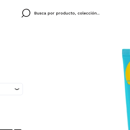
Cristina
Antonia
Ines
No tengo cuenta aqu
U IDIOMA
ez que
Buena experiencia
Muy bien
Spedizi
QUIER
ESPAÑOL
ENGLISH
eriencia
imballa
ajería.
elegan
colori sc
Al crear una cuenta en
rápidamente, revisar e
anteriores.