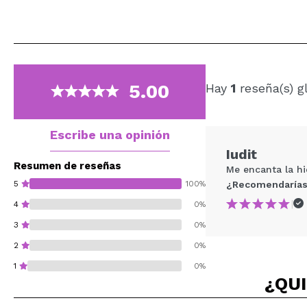
5.00
Hay
1
reseña(s) g
Escribe una opinión
Iudit
Resumen de reseñas
Me encanta la hid
5
100%
¿Recomendarías
|
4
0%
3
0%
2
0%
1
0%
¿QUI