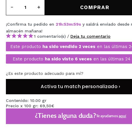
MAQUIFARMA
COMPRAR
KOREA ZONE
¡Confirma tu pedido en
21
h
:
53
m
:
59
s
y saldrá enviado desde 
TRAVEL SIZE
almacén
mañana
!
1 comentario(s) /
Deja tu comentario
NATURE
Este producto
ha sido vendido 2 veces
en las últimas 2
Este producto
ha sido visto 6 veces
en las últimas 24
OFERTAS
OUTLET
¿Es este producto adecuado para mí?
¡HAN VUELTO!
Activa tu match personalizado ›
PRÓXIMAMENTE
Contenido: 10.00 gr
Precio x 100 gr: 69,50€
BLOG
¿Tienes alguna duda?
Te ayudamos
aquí