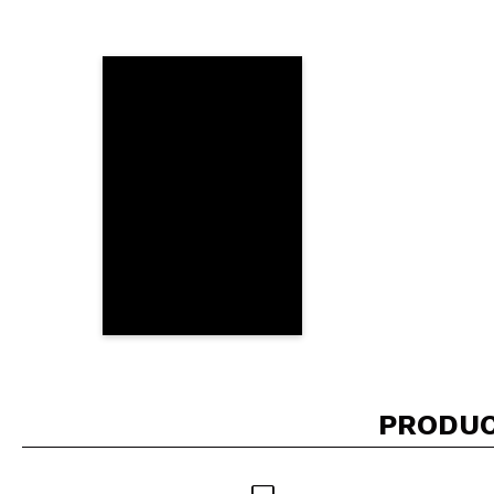
¿Recomendarías su 
ENVI
PRODUC