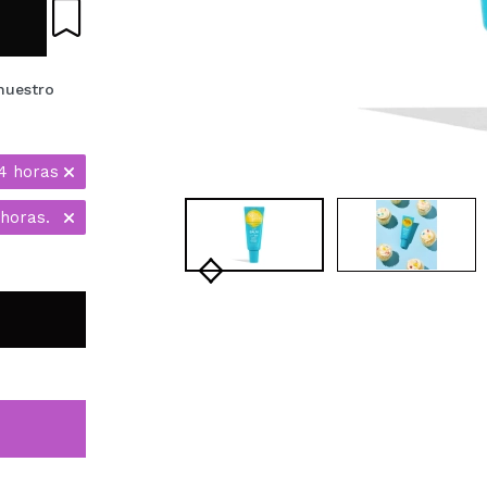
nuestro
4 horas
 horas.