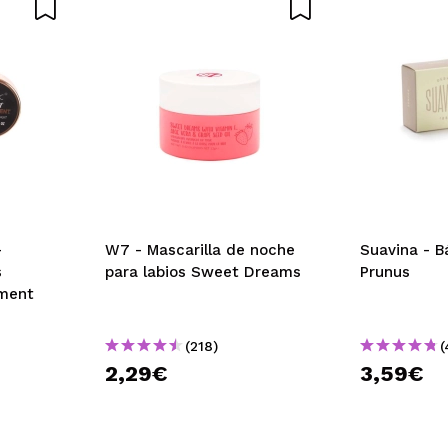
-
W7 - Mascarilla de noche
Suavina - B
s
para labios Sweet Dreams
Prunus
tment
(218)
(
2,29€
3,59€