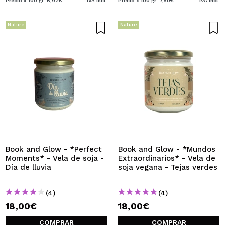
Precio x 100 gr: 6,92€
IVA Incl.
Precio x 100 gr: 7,50€
IVA Incl.
Nature
Nature
Book and Glow - *Perfect
Book and Glow - *Mundos
Moments* - Vela de soja -
Extraordinarios* - Vela de
Día de lluvia
soja vegana - Tejas verdes
(4)
(4)
18,00€
18,00€
COMPRAR
COMPRAR