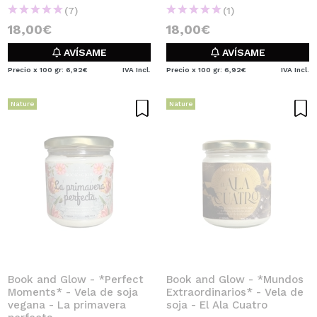
(7)
(1)
18,00€
18,00€
AVÍSAME
AVÍSAME
Precio x 100 gr: 6,92€
IVA Incl.
Precio x 100 gr: 6,92€
IVA Incl.
Nature
Nature
Book and Glow - *Perfect
Book and Glow - *Mundos
Moments* - Vela de soja
Extraordinarios* - Vela de
vegana - La primavera
soja - El Ala Cuatro