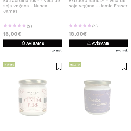
Extraordinarios* - Vela de
Extraordinarios* - Vela de
soja vegana - Nunca
soja vegana - Jamie Fraser
Jamás
(2)
(4)
18,00€
18,00€
AVÍSAME
AVÍSAME
IVA Incl.
IVA Incl.
Nature
Nature