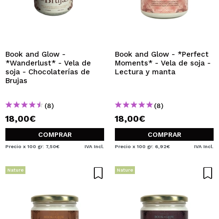
Book and Glow -
Book and Glow - *Perfect
*Wanderlust* - Vela de
Moments* - Vela de soja -
soja - Chocolaterías de
Lectura y manta
Brujas
(8)
(8)
18,00€
18,00€
COMPRAR
COMPRAR
Precio x 100 gr: 7,50€
IVA Incl.
Precio x 100 gr: 6,92€
IVA Incl.
Nature
Nature