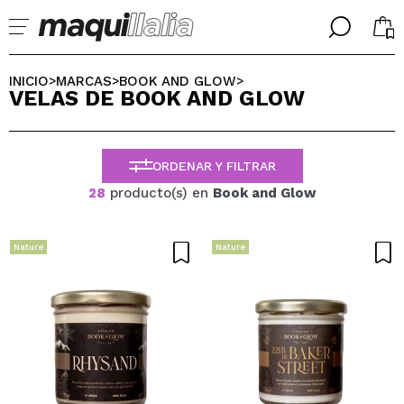
╳
╳
SELECCIONA TU IDIOMA
INICIO
MARCAS
BOOK AND GLOW
>
>
>
VELAS DE BOOK AND GLOW
Ya soy #maquilover, tengo cuenta
BIENVENIDX!
ESPAÑOL
ENGLISH
ORDENAR Y FILTRAR
FRANCES
ALEMAN
28
producto(s) en
Book and Glow
ITALIANO
PORTUGUESE
¿Olvidaste la contraseña?
Nature
Nature
No tengo cuenta aquí