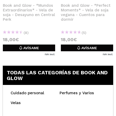
Book and Glow - *Mundos
Book and Glow - *Perfect
Extraordinarios* - Vela de
Moments* - Vela de soja
soja - Desayuno en Central
vegana - Cuentos para
Perk
dormir
(8)
(5)
18,00€
18,00€
AVÍSAME
AVÍSAME
IVA Incl.
IVA Incl.
TODAS LAS CATEGORÍAS DE BOOK AND
GLOW
Cuidado personal
Perfumes y Varios
Velas