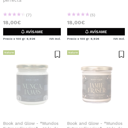
perfecta
(7)
(5)
18,00€
18,00€
AVÍSAME
AVÍSAME
Precio x 100 gr: 6,92€
IVA Incl.
Precio x 100 gr: 6,92€
IVA Incl.
Nature
Nature
Book and Glow - *Mundos
Book and Glow - *Mundos