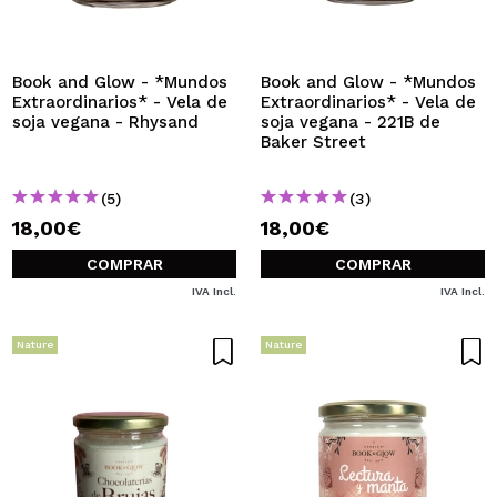
QUIERO REGISTRARME
Al crear una cuenta en Maquillalia.com podrás realizar
tus compras rápidamente, revisar el estado de tus
Book and Glow - *Mundos
Book and Glow - *Mundos
pedidos y consultar tus operaciones anteriores.
Extraordinarios* - Vela de
Extraordinarios* - Vela de
soja vegana - Rhysand
soja vegana - 221B de
Baker Street
CREAR CUENTA
(5)
(3)
18,00€
18,00€
COMPRAR
COMPRAR
IVA Incl.
IVA Incl.
Nature
Nature