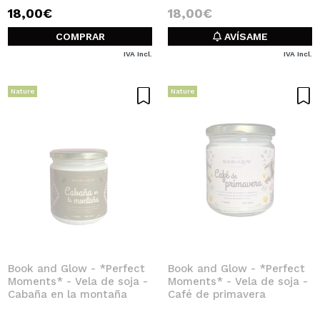
18,00€
18,00€
COMPRAR
AVÍSAME
IVA Incl.
IVA Incl.
Nature
Nature
Book and Glow - *Perfect
Book and Glow - *Perfect
Moments* - Vela de soja -
Moments* - Vela de soja -
Cabaña en la montaña
Café de primavera