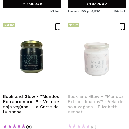
COMPRAR
COMPRAR
IVA Incl.
Precio x 100 gr: 6,92€
IVA Incl.
Nature
Nature
Book and Glow - *Mundos
Book and Glow - *Mundos
Extraordinarios* - Vela de
Extraordinarios* - Vela de
soja vegana - La Corte de
soja vegana - Elizabeth
la Noche
Bennet
(8)
(8)