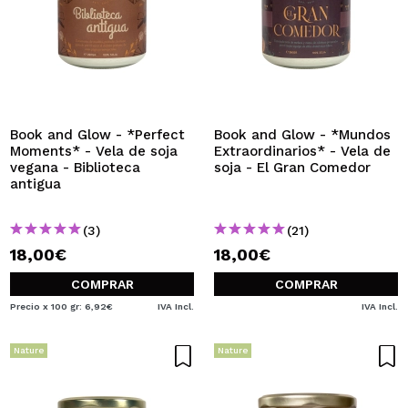
Book and Glow - *Perfect
Book and Glow - *Mundos
Moments* - Vela de soja
Extraordinarios* - Vela de
vegana - Biblioteca
soja - El Gran Comedor
antigua
(3)
(21)
18,00€
18,00€
COMPRAR
COMPRAR
Precio x 100 gr: 6,92€
IVA Incl.
IVA Incl.
Nature
Nature