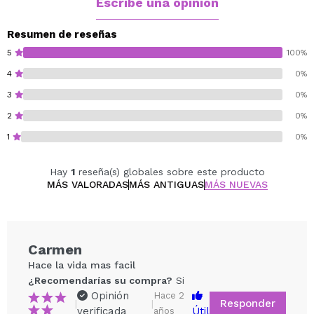
Escribe una opinión
Resumen de reseñas
5
100%
4
0%
3
0%
2
0%
1
0%
Hay
1
reseña(s) globales sobre este producto
MÁS VALORADAS
MÁS ANTIGUAS
MÁS NUEVAS
Carmen
Hace la vida mas facil
¿Recomendarías su compra?
Si
Opinión
Hace 2
Responder
|
|
verificada
Útil
años