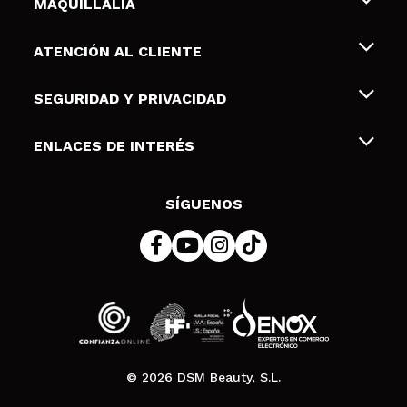
MAQUILLALIA
Sobre nosotros
ATENCIÓN AL CLIENTE
Empleo
Envíos y devoluciones
SEGURIDAD Y PRIVACIDAD
Tarjetas de Regalo
Desistimiento / Devoluciones
Terminos y condiciones de uso
ENLACES DE INTERÉS
Formas de pago
Pólitica de Privacidad
Contacto
Descuento Estudiantes
Política de cookies
SÍGUENOS
Resolución de litigios en línea (ODR)
© 2026 DSM Beauty, S.L.