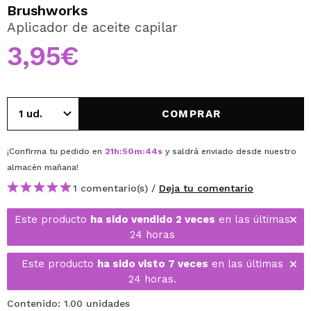
QUIERO REGISTRARME
Brushworks
Aplicador de aceite capilar
Al crear una cuenta en Maquillalia.com podrás realizar
tus compras rápidamente, revisar el estado de tus
3,95€
pedidos y consultar tus operaciones anteriores.
CREAR CUENTA
COMPRAR
¡Confirma tu pedido en
21
h
:
50
m
:
44
s
y saldrá enviado desde nuestro
almacén
mañana
!
1 comentario(s) /
Deja tu comentario
Este producto
ha sido vendido 2 veces
en las últimas
24 horas
Este producto
ha sido visto 7 veces
en las últimas
24 horas.
Contenido: 1.00 unidades