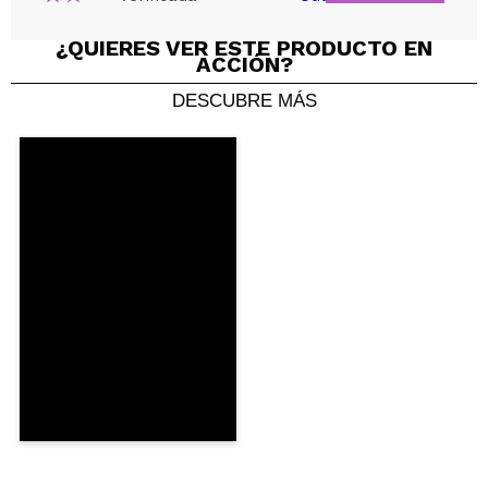
¿QUIERES VER ESTE PRODUCTO EN
ACCIÓN?
DESCUBRE MÁS
Compartir un vídeo o una foto
Tu vídeo podría ser el primero. Imagínatelo...
¿Recomendarías su compra?
Si
No
5/5
ENVIAR