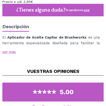
Precio x ud: 3,95€
¿Tienes alguna duda?
Te ayudamos
aquí
Descripción
El
Aplicador de Aceite Capilar de Brushworks
es una
herramienta especializada diseñada para facilitar la
aplicación
ver más
precisa y uniforme de aceites capilares.
Este aplicador innovador está diseñado con cerdas
suaves y flexibles que permiten una distribución
VUESTRAS
OPINIONES
eficiente del aceite a
lo largo del cuero cabelludo y las hebras capilares.
La punta de silicona del aplicador facilita la aplicación
directa en el cuero cabelludo, asegurando que el aceite
5.00
se
distribuya uniformemente y llegue a las áreas
deseadas sin desperdicio.