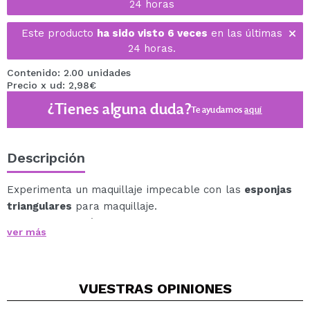
24 horas
Este producto
ha sido visto 6 veces
en las últimas
24 horas.
Contenido: 2.00 unidades
Precio x ud: 2,98€
¿Tienes alguna duda?
Te ayudamos
aquí
Descripción
Experimenta un maquillaje impecable con las
esponjas
triangulares
para maquillaje.
La esponja más pequeña es ideal para fijar el
ver más
maquillaje debajo de los ojos y lograr un acabado
difuminado, mientras que
la esponja más grande distribuye los polvos con
VUESTRAS
OPINIONES
suavidad y uniformidad, creando un efecto impecable.
Estas esponjas también son útiles para prevenir la