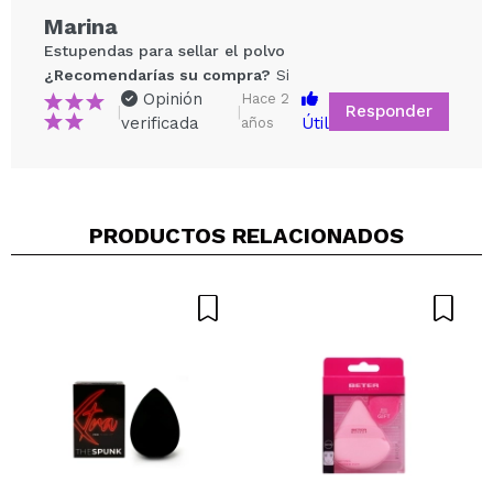
Marina
Estupendas para sellar el polvo
¿Recomendarías su compra?
Si
Opinión
Hace 2
Responder
|
|
verificada
Útil
años
Compartir un vídeo o una foto
PRODUCTOS RELACIONADOS
Tu vídeo podría ser el primero. Imagínatelo...
¿Recomendarías su compra?
Si
No
5/5
ENVIAR