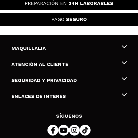
PREPARACIÓN EN
24H LABORABLES
PAGO
SEGURO
MAQUILLALIA
Sobre nosotros
ATENCIÓN AL CLIENTE
Empleo
Envíos y devoluciones
SEGURIDAD Y PRIVACIDAD
Tarjetas de Regalo
Desistimiento / Devoluciones
Terminos y condiciones de uso
ENLACES DE INTERÉS
Formas de pago
Pólitica de Privacidad
Contacto
Descuento Estudiantes
Política de cookies
SÍGUENOS
Resolución de litigios en línea (ODR)