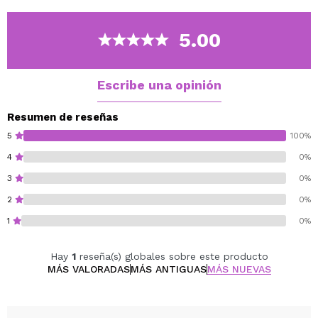
transferencia de huellas dactilares y para el
desmaquillado de los ojos.
5.00
Perfectas para la aplicación de polvos sueltos, estas
esponjas triangulares destacan por su facilidad de uso,
puntas
Escribe una opinión
afiladas y resultados duraderos con un efecto
difuminado.
Resumen de reseñas
5
100%
Cruelty-free.
4
0%
Producto vegano.
3
0%
2
0%
1
0%
Hay
1
reseña(s) globales sobre este producto
MÁS VALORADAS
MÁS ANTIGUAS
MÁS NUEVAS