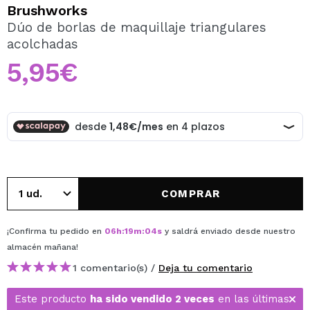
QUIERO REGISTRARME
Brushworks
Dúo de borlas de maquillaje triangulares
Al crear una cuenta en Maquillalia.com podrás realizar
acolchadas
tus compras rápidamente, revisar el estado de tus
pedidos y consultar tus operaciones anteriores.
5,95€
CREAR CUENTA
COMPRAR
¡Confirma tu pedido en
06
h
:
19
m
:
03
s
y saldrá enviado desde nuestro
almacén
mañana
!
1 comentario(s) /
Deja tu comentario
Este producto
ha sido vendido 2 veces
en las últimas