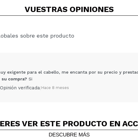
VUESTRAS
OPINIONES
lobales sobre este producto
y exigente para el cabello, me encanta por su precio y prestac
 su compra?
Si
Opinión verificada
|
Hace 8 meses
ERES VER ESTE PRODUCTO EN AC
Compartir un vídeo o una foto
Tu vídeo podría ser el primero. Imagínatelo...
DESCUBRE MÁS