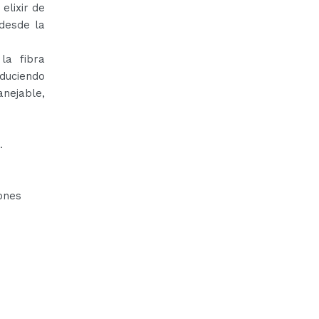
elixir de
 desde la
la fibra
educiendo
nejable,
.
iones