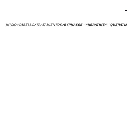
INICIO
>
CABELLO
>
TRATAMIENTOS
>
BYPHASSE - *KÈRATINE* - QUERATI