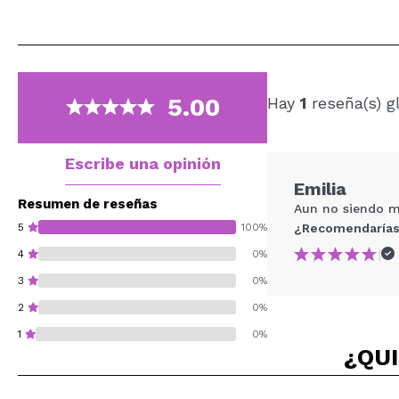
5.00
Hay
1
reseña(s) g
Escribe una opinión
Emilia
Resumen de reseñas
Aun no siendo mu
5
100%
¿Recomendarías
|
4
0%
3
0%
2
0%
1
0%
¿QUI