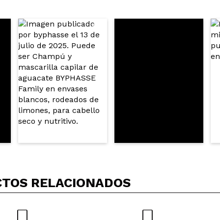
5/
compra?
Si
No
AR
TOS RELACIONADOS