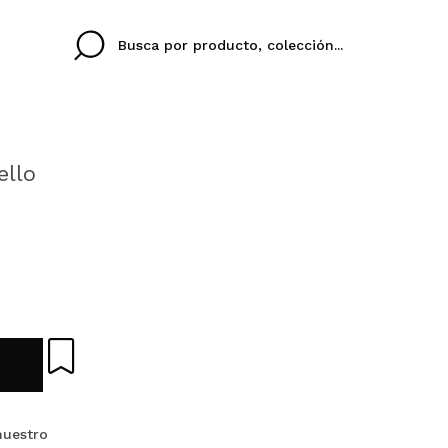
ello
Cristina
Antonia
Ines
No tengo cuenta aqu
U IDIOMA
ez que
Buena experiencia
Muy bien
Spedizi
QUIER
ESPAÑOL
ENGLISH
eriencia
imballa
ajería.
elegan
colori sc
Al crear una cuenta en
rápidamente, revisar e
anteriores.
nuestro