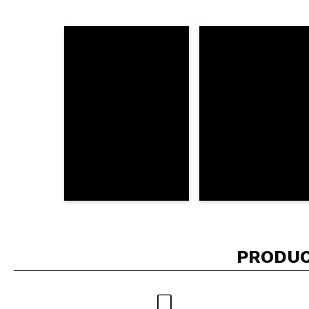
¿Recomendarías su 
ENVI
PRODUC