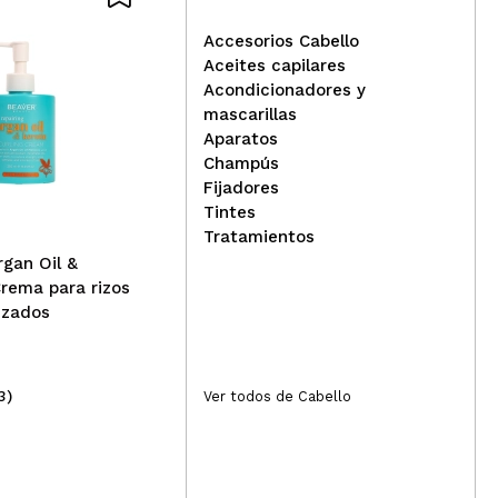
Accesorios Cabello
Aceites capilares
Acondicionadores y
Valquer - Protector térmico
mascarillas
capilar
Aparatos
Nat
Champús
de 
Fijadores
Rep
Tintes
Tratamientos
rgan Oil &
Crema para rizos
rizados
3)
(7)
Ver todos de Cabello
9,50€
11