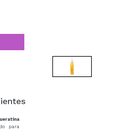
ientes
ueratina
ado para