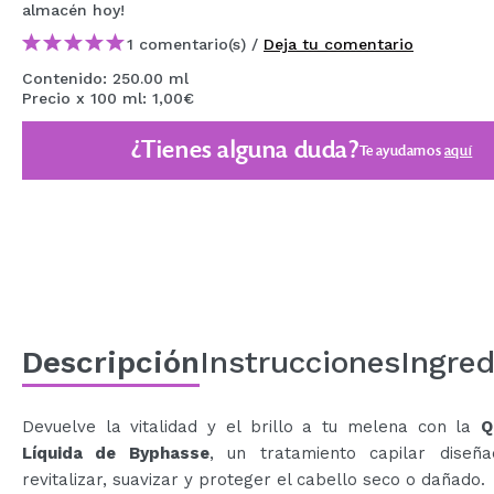
almacén
hoy
!
MAQUIFARMA
1 comentario(s) /
Deja tu comentario
KOREA ZONE
Contenido: 250.00 ml
Precio x 100 ml: 1,00€
TRAVEL SIZE
¿Tienes alguna duda?
NATURE
Te ayudamos
aquí
OFERTAS
OUTLET
¡HAN VUELTO!
PRÓXIMAMENTE
Descripción
Instrucciones
Ingred
BLOG
Devuelve la vitalidad y el brillo a tu melena con la
Q
Líquida de Byphasse
, un tratamiento capilar diseñ
revitalizar, suavizar y proteger el cabello seco o dañado.