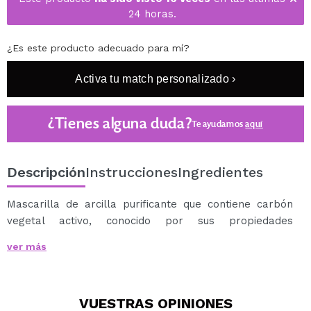
24 horas.
¿Es este producto adecuado para mí?
Activa tu match personalizado ›
¿Tienes alguna duda?
Te ayudamos
aquí
Descripción
Instrucciones
Ingredientes
Mascarilla de arcilla purificante que contiene carbón
vegetal activo, conocido por sus propiedades
purificantes y su eficacia para reducir los puntos
ver más
negros.
El poder absorbente de las arcillas combinado con las
partículas de riolita asegura una suave exfoliación que
VUESTRAS
OPINIONES
dejará tu piel perfecta y renovada.