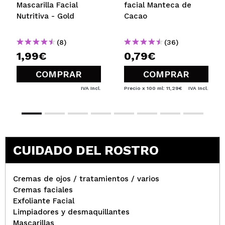
De momento mi preferida de esta marca: limpia en
Mascarilla Facial
facial Manteca de
profundidad sin generar sequedad o irritar. Por el
Nutritiva - Gold
Cacao
precio que tiene es ideal.
¿Recomendarías su compra?
Si
(8)
(36)
Opinión
Hace 4
Responder
|
|
1,99€
0,79€
verificada
Útil
años
COMPRAR
COMPRAR
IVA Incl.
Precio x 100 ml: 11,29€
IVA Incl.
veronica
huele muy bien,y seca rapido.con poca cantidad te
da para todo el rostro.
¿Recomendarías su compra?
Si
Opinión
Hace 4
Responder
|
|
CUIDADO DEL ROSTRO
verificada
Útil
años
Cremas de ojos / tratamientos / varios
Cremas faciales
Iris
Exfoliante Facial
Me gusta pero creo que llegó un poco estropeada,
Limpiadores y desmaquillantes
sale como a pegotones y un poco arenosa pero no
Mascarillas