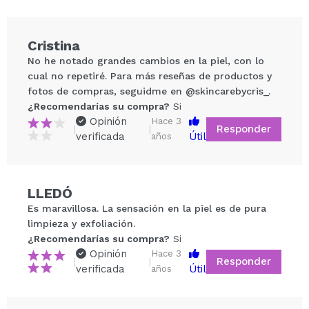
Cristina
No he notado grandes cambios en la piel, con lo
cual no repetiré. Para más reseñas de productos y
fotos de compras, seguidme en @skincarebycris_.
¿Recomendarías su compra?
Si
Opinión
Hace 3
Responder
|
|
verificada
Útil
años
Compartir un vídeo o una foto
LLEDÓ
Tu vídeo podría ser el primero. Imagínatelo...
Es maravillosa. La sensación en la piel es de pura
limpieza y exfoliación.
¿Recomendarías su compra?
Si
No
¿Recomendarías su compra?
Si
5/5
Opinión
Hace 3
Responder
|
|
verificada
Útil
años
ENVIAR