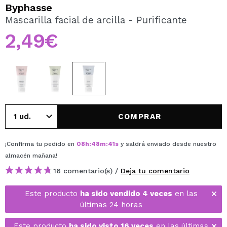
QUIERO REGISTRARME
Byphasse
Mascarilla facial de arcilla - Purificante
Al crear una cuenta en Maquillalia.com podrás realizar
tus compras rápidamente, revisar el estado de tus
2,49€
pedidos y consultar tus operaciones anteriores.
CREAR CUENTA
COMPRAR
¡Confirma tu pedido en
08
h
:
48
m
:
41
s
y saldrá enviado desde nuestro
almacén
mañana
!
16 comentario(s) /
Deja tu comentario
Este producto
ha sido vendido 4 veces
en las
últimas 24 horas
Este producto
ha sido visto 16 veces
en las últimas