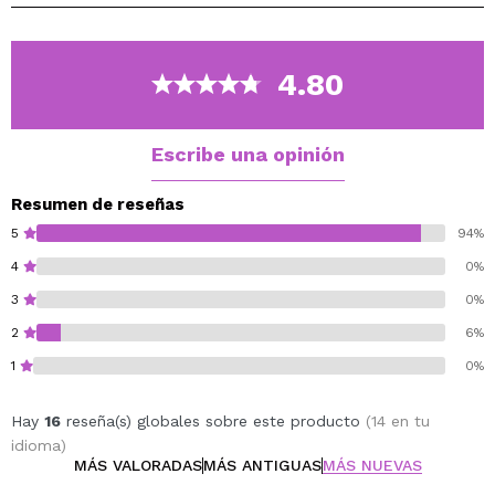
La mascarilla purifica, suaviza y limpia la piel.
Ideal para todo tipo de pieles.
El 90% de sus ingredientes son de origen natural.
4.80
Testado dermatológicamente.
Escribe una opinión
Resumen de reseñas
5
94%
4
0%
3
0%
2
6%
1
0%
Hay
16
reseña(s) globales sobre este producto
(14 en tu
idioma)
MÁS VALORADAS
MÁS ANTIGUAS
MÁS NUEVAS