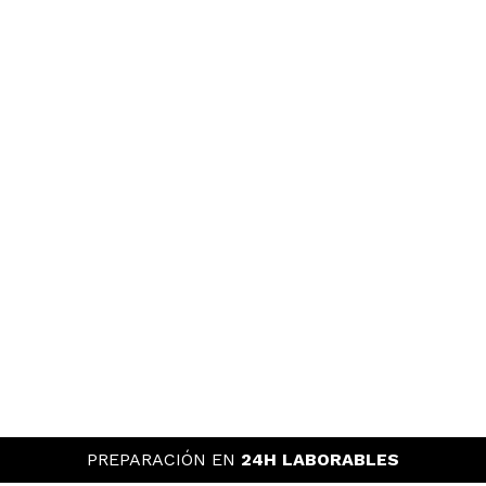
elegiría la verde de esta misma marca.
¿Recomendarías su compra?
Si
Opinión
Hace 5
Responder
|
|
verificada
Útil
años
Carmen
No me ha ido bien
¿Recomendarías su compra?
No
Responder
Útil
|
Hace 6 años
Almudena
Espectacular resultado!
¿Recomendarías su compra?
Si
Responder
Útil
|
Hace 6 años
PREPARACIÓN EN
24H LABORABLES