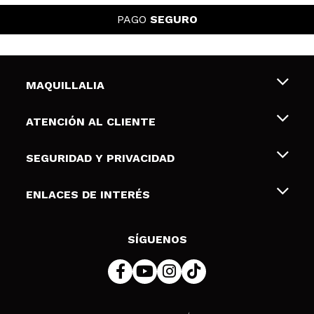
PAGO
SEGURO
MAQUILLALIA
Sobre nosotros
ATENCIÓN AL CLIENTE
Empleo
Envíos y devoluciones
SEGURIDAD Y PRIVACIDAD
Tarjetas de Regalo
Desistimiento / Devoluciones
Terminos y condiciones de uso
ENLACES DE INTERÉS
Formas de pago
Pólitica de Privacidad
Contacto
Descuento Estudiantes
Política de cookies
SÍGUENOS
Resolución de litigios en línea (ODR)