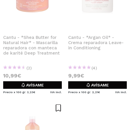
Cantu - *Shea Butter for
Cantu - *Argan Oil* -
Natural Hair* - Mascarilla
Crema reparadora Leave-
reparadora con manteca
in Conditioning
de karité Deep Treatment
(2)
(4)
10,99€
9,99€
AVÍSAME
AVÍSAME
Precio x 100 gr: 3,23€
IVA Incl.
Precio x 100 gr: 2,21€
IVA Incl.