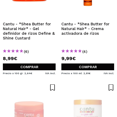
QUIERO REGISTRARME
Al crear una cuenta en Maquillalia.com podrás realizar
tus compras rápidamente, revisar el estado de tus
pedidos y consultar tus operaciones anteriores.
Cantu - *Shea Butter for
Cantu - *Shea Butter for
Natural Hair* - Gel
Natural Hair* - Crema
definidor de rizos Define &
activadora de rizos
Shine Custard
CREAR CUENTA
(6)
(4)
8,99€
9,99€
COMPRAR
COMPRAR
Precio x 100 gr: 2,64€
IVA Incl.
Precio x 100 ml: 2,81€
IVA Incl.