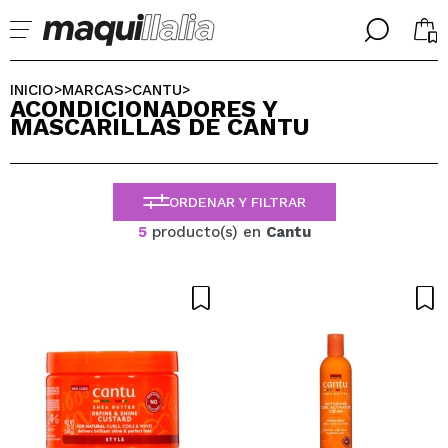
╳
╳
SELECCIONA TU IDIOMA
INICIO
MARCAS
CANTU
>
>
>
ACONDICIONADORES Y
Ya soy #maquilover, tengo cuenta
MASCARILLAS DE CANTU
BIENVENIDX!
ESPAÑOL
ENGLISH
FRANCES
ORDENAR Y FILTRAR
ALEMAN
ITALIANO
5
producto(s) en
Cantu
PORTUGUESE
¿Olvidaste la contraseña?
No tengo cuenta aquí