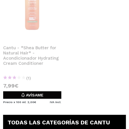
Cantu - *Shea Butter for
Natural Hair* -
Acondicionador Hydrating
Cream Conditioner
(1)
7,99€
AVÍSAME
Precio x 100 ml: 2,00€
IVA Incl.
TODAS LAS CATEGORÍAS DE CANTU