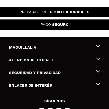
PREPARACIÓN EN
24H LABORABLES
PAGO
SEGURO
MAQUILLALIA
Sobre nosotros
ATENCIÓN AL CLIENTE
Empleo
Envíos y devoluciones
SEGURIDAD Y PRIVACIDAD
Tarjetas de Regalo
Desistimiento / Devoluciones
Terminos y condiciones de uso
ENLACES DE INTERÉS
Formas de pago
Pólitica de Privacidad
Contacto
Descuento Estudiantes
Política de cookies
SÍGUENOS
Resolución de litigios en línea (ODR)