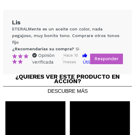
Lis
lITERALMente es un aceite con color, nada
pegajoso, muy bonito tono. Comprare otros tonos
fijo
¿Recomendarías su compra?
Si
Opinión
Hace 10
Responder
|
|
verificada
Útil
meses
¿QUIERES VER ESTE PRODUCTO EN
Compartir un vídeo o una foto
ACCIÓN?
Tu vídeo podría ser el primero. Imagínatelo...
DESCUBRE MÁS
¿Recomendarías su compra?
Si
No
5/5
ENVIAR