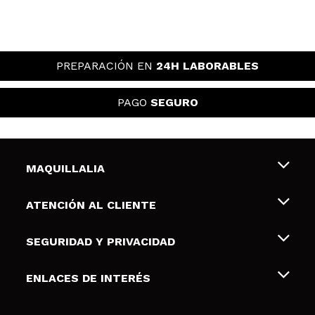
PREPARACIÓN EN
24H LABORABLES
PAGO
SEGURO
MAQUILLALIA
Sobre nosotros
ATENCIÓN AL CLIENTE
Empleo
Envíos y devoluciones
SEGURIDAD Y PRIVACIDAD
Tarjetas de Regalo
Desistimiento / Devoluciones
Terminos y condiciones de uso
ENLACES DE INTERÉS
Formas de pago
Pólitica de Privacidad
Contacto
Descuento Estudiantes
Política de cookies