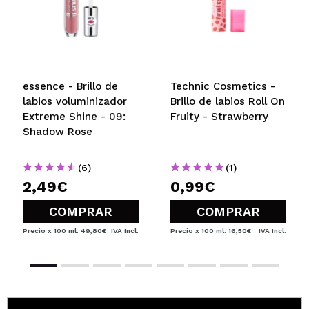
essence - Brillo de
Technic Cosmetics -
labios voluminizador
Brillo de labios Roll On
Extreme Shine - 09:
Fruity - Strawberry
Shadow Rose
(6)
(1)
2,49€
0,99€
COMPRAR
COMPRAR
Precio x 100 ml: 49,80€
IVA Incl.
Precio x 100 ml: 16,50€
IVA Incl.