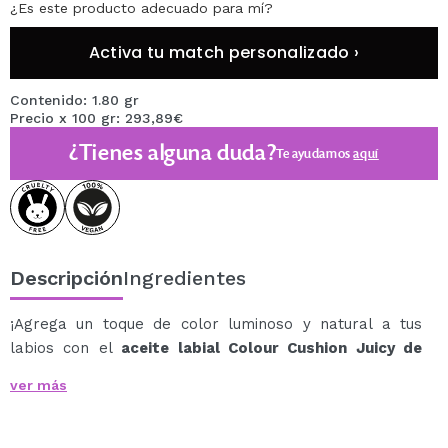
¿Es este producto adecuado para mí?
Activa tu match personalizado ›
Contenido: 1.80 gr
Precio x 100 gr: 293,89€
¿Tienes alguna duda?
Te ayudamos
aquí
Descripción
Ingredientes
¡Agrega un toque de color luminoso y natural a tus
labios con el
aceite labial Colour Cushion Juicy de
Catrice
! Este aceite labial único ofrece un tono nude
ver más
fresco con un acabado brillante y no pegajoso, ideal
para el uso diario.
Enriquecido con un complejo de aceites nutritivos, este