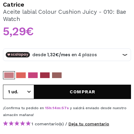
QUIERO REGISTRARME
Catrice
Aceite labial Colour Cushion Juicy - 010: Bae
Al crear una cuenta en Maquillalia.com podrás realizar
Watch
tus compras rápidamente, revisar el estado de tus
pedidos y consultar tus operaciones anteriores.
5,29€
CREAR CUENTA
COMPRAR
¡Confirma tu pedido en
15
h
:
14
m
:
56
s
y saldrá enviado desde nuestro
almacén
mañana
!
1 comentario(s) /
Deja tu comentario