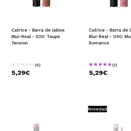
MAQUIFARMA
KOREA ZONE
TRAVEL SIZE
Catrice - Barra de labios
Catrice - Barra de 
Blur-Real - 020: Taupe
Blur-Real - 040: M
NATURE
Tension
Romance
OFERTAS
(0)
(1)
OUTLET
5,29€
5,29€
¡HAN VUELTO!
PRÓXIMAMENTE
BLOG
Novedad