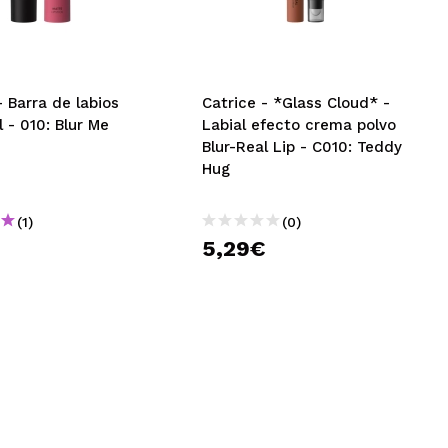
CREAR CUENTA
- Barra de labios
Catrice - *Glass Cloud* -
l - 010: Blur Me
Labial efecto crema polvo
Blur-Real Lip - C010: Teddy
Hug
(1)
(0)
€
5,29€