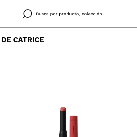
 DE CATRICE
Cristina
Antonia
Ines
No tengo cuenta aqu
U IDIOMA
ez que
Buena experiencia
Muy bien
Spedizi
QUIER
ESPAÑOL
ENGLISH
eriencia
imballa
ajería.
elegan
colori sc
Al crear una cuenta en
rápidamente, revisar e
anteriores.