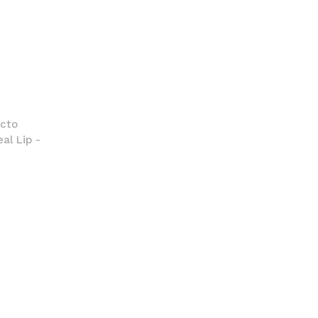
ecto
al Lip -