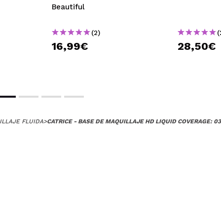
Beautiful
 su compra?
Si
ce 5 años
(2)
(
16,99€
28,50€
o bases de gama alta que no la deslucen para nada el. Es lige
a que tuvo en su momento.
 su compra?
Si
ILLAJE FLUIDA
>
CATRICE - BASE DE MAQUILLAJE HD LIQUID COVERAGE: 0
Opinión verificada
|
Hace 5 años
 esta base
 su compra?
Si
ce 5 años