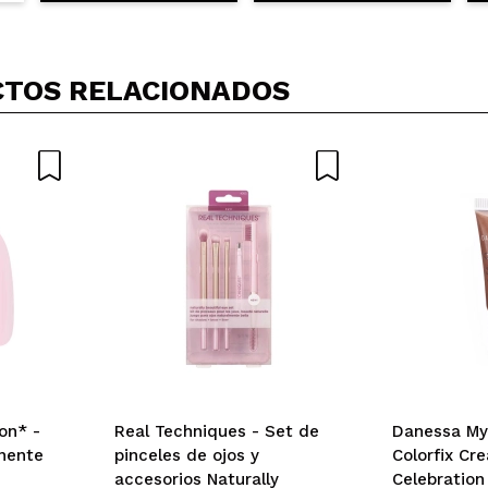
TOS RELACIONADOS
 años. Es ligera y cubriente a la vez, deja la piel muy bonita
 su compra?
Si
Opinión verificada
|
Hace 5 años
 su compra?
Si
ce 5 años
on* -
Real Techniques - Set de
Danessa Myr
nente
pinceles de ojos y
Colorfix Cr
ate para piel seca, no deshidrata y queda muy bonita, la teng
accesorios Naturally
Celebration