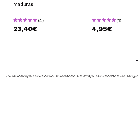
maduras
¿Recomendarías
|
Ha
(4)
(1)
23,40€
4,95€
marga
ALUCINANTE. Teng
no acartona.
Entiendo la fam
¿Recomendarías
INICIO
>
MAQUILLAJE
>
ROSTRO
>
BASES DE MAQUILLAJE
>
BASE DE MAQU
|
Mª Ángeles
Me gusta mucho
¿Recomendarías
|
Ha