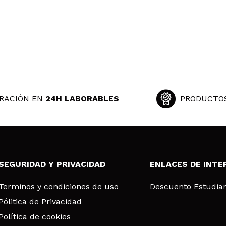
ridas de las bases de maquillaje que uso, al tener la piel gras
 su compra?
Si
ce 6 años
RACIÓN EN
24H LABORABLES
PRODUCTO
a, demasiado mate y queda la cara acartonada
 su compra?
Si
ce 6 años
SEGURIDAD Y PRIVACIDAD
ENLACES DE INTE
Terminos y condiciones de uso
Descuento Estudia
Pólitica de Privacidad
 tercera vez que compro esta base.
Política de cookies
 su compra?
Si