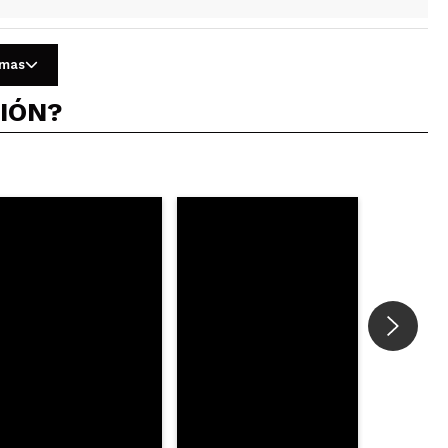
 Aguanta unas 6 horas sin problema
omas
CIÓN?
Responder
Útil
Responder
Útil
Responder
Útil