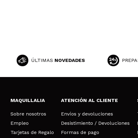
Lucía
Una de mis prefe
tono de piel
¿Recomendarías
|
Ha
ÚLTIMAS
NOVEDADES
PREPA
eva
No me gusta nad
¿Recomendarías
|
Ha
MAQUILLALIA
ATENCIÓN AL CLIENTE
Sobre nosotros
Envíos y devoluciones
Lydia
Empleo
Desistimiento / Devoluciones
Buenísima. Es la
Tarjetas de Regalo
Formas de pago
¿Recomendarías