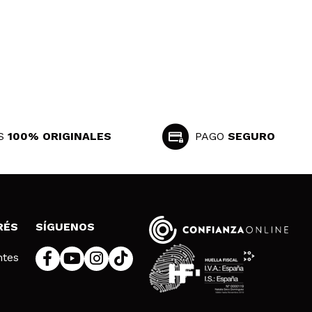
a me va genial y no me parchea y el tono se asemeja a mi
Responder
Útil
S
100% ORIGINALES
PAGO
SEGURO
Responder
Útil
RÉS
SÍGUENOS
ntes