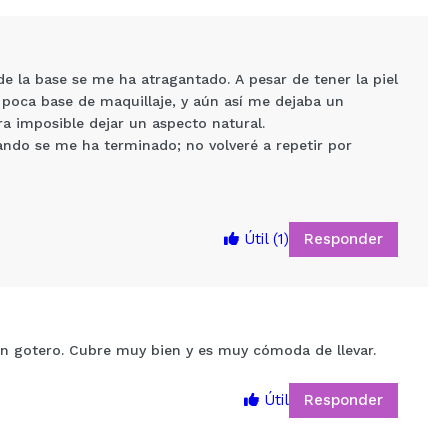
e la base se me ha atragantado. A pesar de tener la piel
y poca base de maquillaje, y aún así me dejaba un
a imposible dejar un aspecto natural.
ando se me ha terminado; no volveré a repetir por
Responder
Útil
(1)
5
on gotero. Cubre muy bien y es muy cómoda de llevar.
Responder
Útil