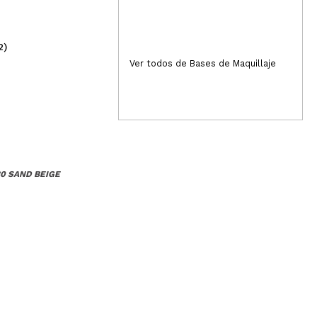
Responder
Útil
2)
(1)
28,50€
5,
Ver todos de Bases de Maquillaje
ra pero con cobertura, buenísima duración, piel bonita,
30 SAND BEIGE
Responder
Útil
Responder
Útil