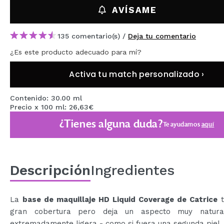
MAQUIFARMA
AVÍSAME
KOREA ZONE
135 comentario(s) /
Deja tu comentario
TRAVEL SIZE
¿Es este producto adecuado para mí?
NATURE
Activa tu match personalizado ›
Contenido: 30.00 ml
OFERTAS
Precio x 100 ml: 26,63€
OUTLET
¿Tienes alguna duda?
Te ayudamos
aquí
¡HAN VUELTO!
PRÓXIMAMENTE
Descripción
Ingredientes
BLOG
La
base de maquillaje HD Liquid Coverage de Catrice
t
gran cobertura pero deja un aspecto muy natura
extremadamente ligera - como si fuera una segunda piel.