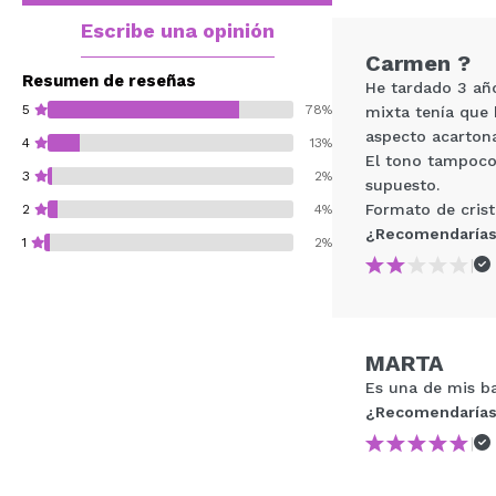
Escribe una opinión
Carmen ?
Resumen de reseñas
He tardado 3 año
5
78%
mixta tenía que 
aspecto acartona
4
13%
El tono tampoco 
3
2%
supuesto.
Formato de cris
2
4%
¿Recomendarías
1
2%
|
MARTA
¿Recomendarías su 
Es una de mis ba
¿Recomendarías
ENVI
|