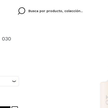
: 030
Cristina
Antonia
Ines
No tengo cuenta aqu
U IDIOMA
ez que
Buena experiencia
Muy bien
Spedizi
QUIER
ESPAÑOL
ENGLISH
eriencia
imballa
ajería.
elegan
colori sc
Al crear una cuenta en
rápidamente, revisar e
anteriores.