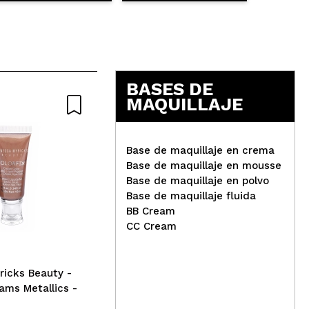
BASES DE
MAQUILLAJE
Responder
Útil
Base de maquillaje en crema
Base de maquillaje en mousse
Base de maquillaje en polvo
Danessa Myricks Beauty -
I H
Base de maquillaje fluida
Colorfix Glaze - Clear
Col
BB Cream
Responder
Útil
Wat
CC Cream
icks Beauty -
eams Metallics -
o en 3 tonos porque es de las pocas que me sirven para