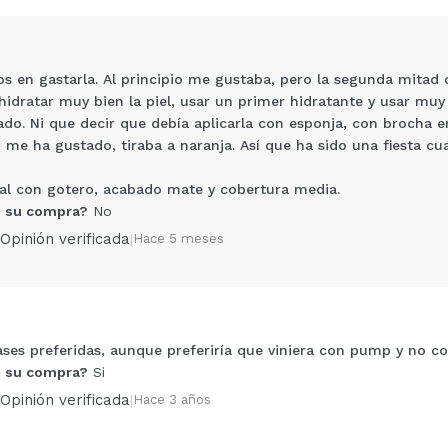
s en gastarla. Al principio me gustaba, pero la segunda mitad d
hidratar muy bien la piel, usar un primer hidratante y usar mu
do. Ni que decir que debía aplicarla con esponja, con brocha er
me ha gustado, tiraba a naranja. Así que ha sido una fiesta cu
tal con gotero, acabado mate y cobertura media.
 su compra?
No
Opinión verificada
|
Hace 5 meses
Compartir un vídeo o una foto
Tu vídeo podría ser el primero. Imagínatelo...
5/
compra?
Si
No
ses preferidas, aunque preferiría que viniera con pump y no c
 su compra?
Si
AR
Opinión verificada
|
Hace 3 años