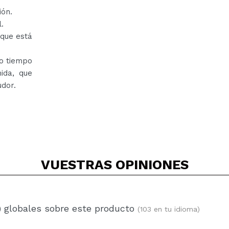
ión.
.
 que está
mo tiempo
mida, que
udor.
VUESTRAS
OPINIONES
) globales sobre este producto
(103 en tu idioma)