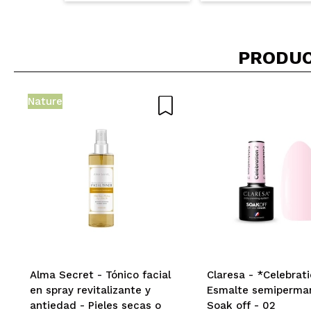
Any
PRODUC
La uso desde hace
¿Recomendarías
Nature
|
Patricia
Mazacote
¿Recomendarías
|
Ha
Elizabeth
Alma Secret - Tónico facial
Claresa - *Celebrati
en spray revitalizante y
Esmalte semiperma
Muy buena base m
antiedad - Pieles secas o
Soak off - 02
todo el año