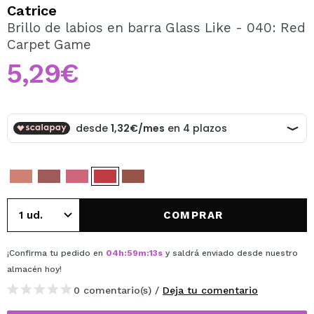
QUIERO REGISTRARME
Catrice
Brillo de labios en barra Glass Like - 040: Red
Al crear una cuenta en Maquillalia.com podrás realizar
Carpet Game
tus compras rápidamente, revisar el estado de tus
pedidos y consultar tus operaciones anteriores.
5,29€
CREAR CUENTA
COMPRAR
¡Confirma tu pedido en
04
h
:
59
m
:
13
s
y saldrá enviado desde nuestro
almacén
hoy
!
0 comentario(s) /
Deja tu comentario