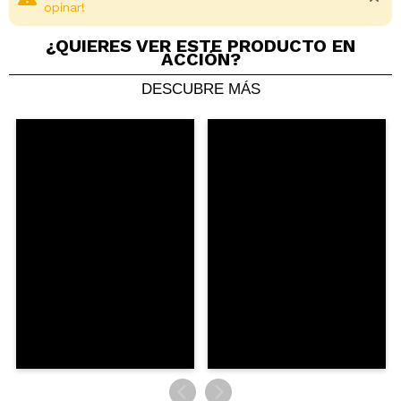
opinar!
¿QUIERES VER ESTE PRODUCTO EN
ACCIÓN?
DESCUBRE MÁS
Compartir un vídeo o una foto
Tu vídeo podría ser el primero. Imagínatelo...
¿Recomendarías su compra?
Si
No
5/5
ENVIAR