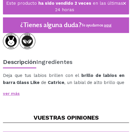
Este producto
ha sido vendido 2 veces
en las últimas
24 horas
¿Tienes alguna duda?
Te ayudamos
aquí
Descripción
Ingredientes
Deja que tus labios brillen con el
brillo de labios en
barra Glass Like
de
Catrice
, un labial de alto brillo que
combina el acabado luminoso de un gloss con la
ver más
comodidad de un bálsamo labial.
Su textura ultrasuave se funde fácilmente en los labios,
aportando un efecto jugoso y brillante en una sola
VUESTRAS
OPINIONES
pasada.
Ligero, no pegajoso y confortable, es perfecto para