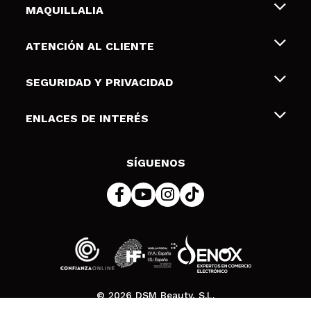
MAQUILLALIA
Sobre nosotros
ATENCIÓN AL CLIENTE
Empleo
Envíos y devoluciones
SEGURIDAD Y PRIVACIDAD
Tarjetas de Regalo
Desistimiento / Devoluciones
Terminos y condiciones de uso
ENLACES DE INTERÉS
Formas de pago
Pólitica de Privacidad
Contacto
Descuento Estudiantes
Política de cookies
SÍGUENOS
Resolución de litigios en línea (ODR)
© 2026 DSM Beauty, S.L.