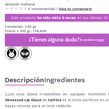
almacén
mañana
!
MAQUIFARMA
0 comentario(s) /
Deja tu comentario
KOREA ZONE
Este producto
ha sido visto 5 veces
en las últimas 24 
TRAVEL SIZE
Contenido: 2.50 gr
Precio x 100 gr: 139,60€
NATURE
¿Tienes alguna duda?
Te ayudamos
aquí
OFERTAS
OUTLET
¡HAN VUELTO!
PRÓXIMAMENTE
Descripción
Ingredientes
BLOG
¡Luce unos labios irresistibles en cualquier momento! 
Obsessed Lip Glaze
de
Catrice
es el brillo perfecto en u
bayas oscuras para un look radiante.