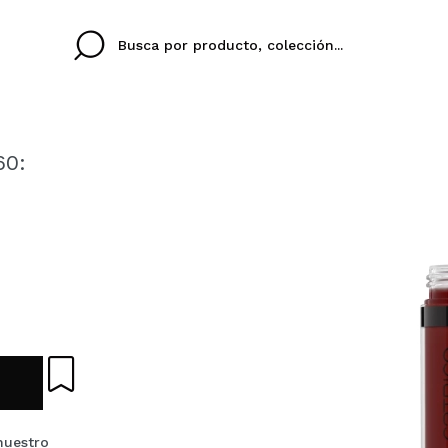
60:
Cristina
Antonia
Ines
No tengo cuenta aqu
U IDIOMA
ez que
Buena experiencia
Muy bien
Spedizi
QUIER
ESPAÑOL
ENGLISH
eriencia
imballa
ajería.
elegan
colori sc
Al crear una cuenta en
rápidamente, revisar e
anteriores.
nuestro