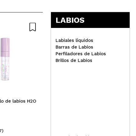
LABIOS
Labiales líquidos
Barras de Labios
Perfiladores de Labios
Brillos de Labios
W7 - *Very Vegan* - Brillo
Tec
de labios Garden Party -
lab
Flushed
Moj
llo de labios H2O
7)
(7)