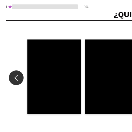
1
0%
¿QUI
¿Recomendarías su 
ENVI