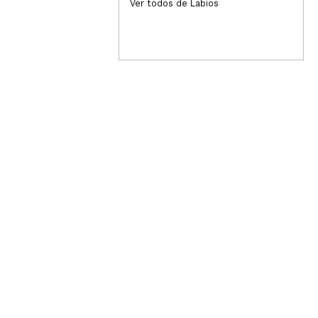
1,99€
1,
Ver todos de Labios