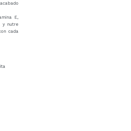
 acabado
amina E,
 y nutre
con cada
ita