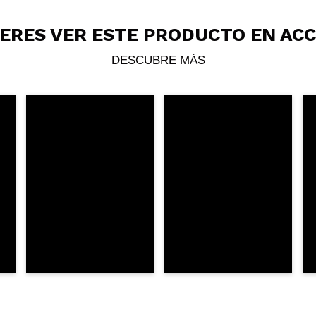
ERES VER ESTE PRODUCTO EN AC
Compartir un vídeo o una foto
Tu vídeo podría ser el primero. Imagínatelo...
DESCUBRE MÁS
5/
compra?
Si
No
AR