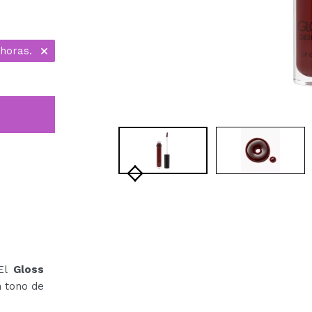
horas.
El
Gloss
n tono de