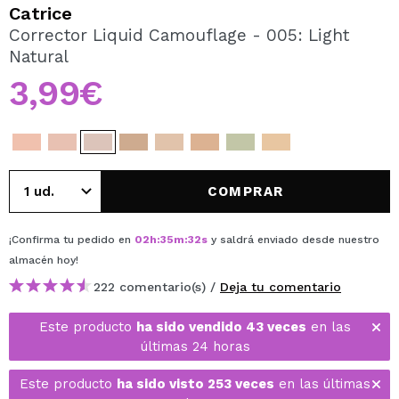
QUIERO REGISTRARME
Catrice
Corrector Liquid Camouflage - 005: Light
Al crear una cuenta en Maquillalia.com podrás realizar
Natural
tus compras rápidamente, revisar el estado de tus
pedidos y consultar tus operaciones anteriores.
3,99€
CREAR CUENTA
COMPRAR
¡Confirma tu pedido en
02
h
:
35
m
:
32
s
y saldrá enviado desde nuestro
almacén
hoy
!
222 comentario(s) /
Deja tu comentario
Este producto
ha sido vendido 43 veces
en las
últimas 24 horas
Este producto
ha sido visto 253 veces
en las últimas