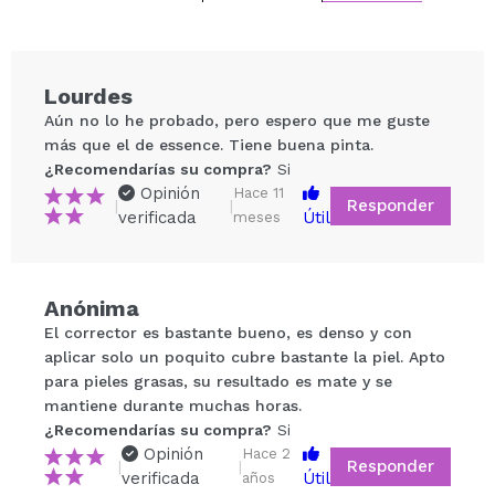
Lourdes
Aún no lo he probado, pero espero que me guste
más que el de essence. Tiene buena pinta.
¿Recomendarías su compra?
Si
Opinión
Hace 11
Responder
|
|
verificada
Útil
meses
Compartir un vídeo o una foto
Anónima
Tu vídeo podría ser el primero. Imagínatelo...
El corrector es bastante bueno, es denso y con
aplicar solo un poquito cubre bastante la piel. Apto
para pieles grasas, su resultado es mate y se
¿Recomendarías su compra?
Si
No
mantiene durante muchas horas.
5/5
¿Recomendarías su compra?
Si
Opinión
Hace 2
Responder
|
|
verificada
Útil
ENVIAR
años