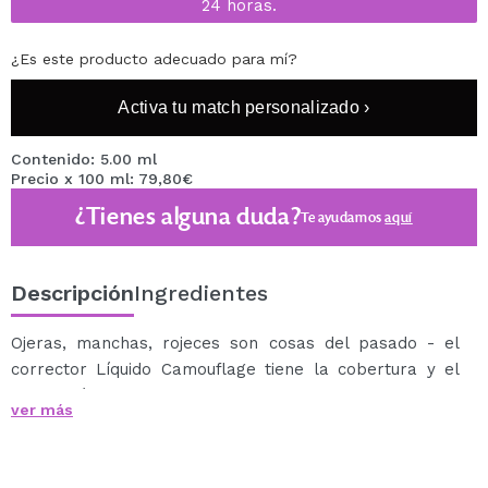
24 horas.
¿Es este producto adecuado para mí?
Activa tu match personalizado ›
Contenido: 5.00 ml
Precio x 100 ml: 79,80€
¿Tienes alguna duda?
Te ayudamos
aquí
Descripción
Ingredientes
Ojeras, manchas, rojeces son cosas del pasado - el
corrector Líquido Camouflage tiene la cobertura y el
cuidado óptimos. Es altamente pigmentado, resistente
ver más
al agua y de larga duración. Fácil de usar con su
práctico aplicador.