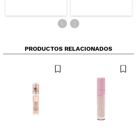
Es mi corrector favorito por el momento. No reseca
como el de Rimmel, y es de alta cobertura
¿Recomendarías su compra?
Si
Opinión
Hace 2
Responder
|
|
verificada
Útil
años
PRODUCTOS RELACIONADOS
Berta
Es bastante fluido. La cobertura diría que es media
ya que a mí no me cubre del todo las ojeras (las
tengo bastante oscuras). Se ve muy natural,
aguanta bien el paso de las horas y en general me
ha gustado.
¿Recomendarías su compra?
Si
Opinión
Hace 2
Responder
|
|
verificada
Útil
años
Carmen