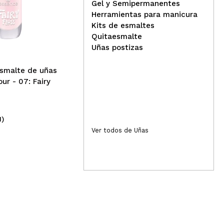
Gel y Semipermanentes
essence - Esmalte de uñas
ess
Herramientas para manicura
Gel Nail Colour - 16: Chili
Gel
Kits de esmaltes
Together
Sp
Quitaesmalte
Uñas postizas
Esmalte de uñas
our - 07: Fairy
1)
(3)
1,99€
1,
Ver todos de Uñas