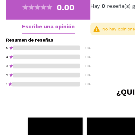
0.00
Hay
0
reseña(s) 
Escribe una opinión
No hay opinione
Resumen de reseñas
5
0%
4
0%
3
0%
2
0%
1
0%
¿QUI
¿Recomendarías su 
ENVI