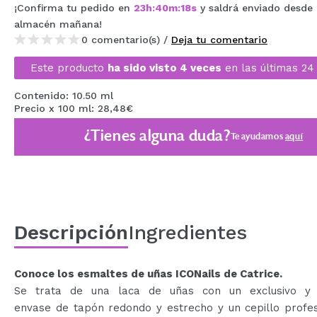
¡Confirma tu pedido en
23
h
:
40
m
:
18
s
y saldrá enviado desde
MAQUIFARMA
almacén
mañana
!
KOREA ZONE
0 comentario(s) /
Deja tu comentario
Este producto
ha sido visto 4 veces
en las últimas 24
TRAVEL SIZE
NATURE
Contenido: 10.50 ml
Precio x 100 ml: 28,48€
¿Tienes alguna duda?
Te ayudamos
aquí
OFERTAS
OUTLET
¡HAN VUELTO!
PRÓXIMAMENTE
Descripción
Ingredientes
BLOG
Conoce los esmaltes de uñas ICONails de Catrice.
Se trata de una laca de uñas con un exclusivo y 
envase de tapón redondo y estrecho y un cepillo profes