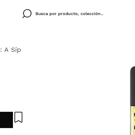
: A Sip
Cristina
Antonia
Ines
No tengo cuenta aqu
U IDIOMA
ez que
Buena experiencia
Muy bien
Spedizi
QUIER
ESPAÑOL
ENGLISH
eriencia
imballa
ajería.
elegan
colori sc
Al crear una cuenta en
rápidamente, revisar e
anteriores.