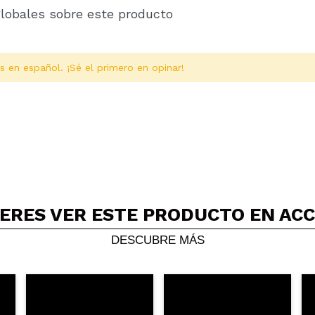
globales sobre este producto
s en español. ¡Sé el primero en opinar!
ERES VER ESTE PRODUCTO EN AC
Compartir un vídeo o una foto
Tu vídeo podría ser el primero. Imagínatelo...
DESCUBRE MÁS
5/
compra?
Si
No
AR