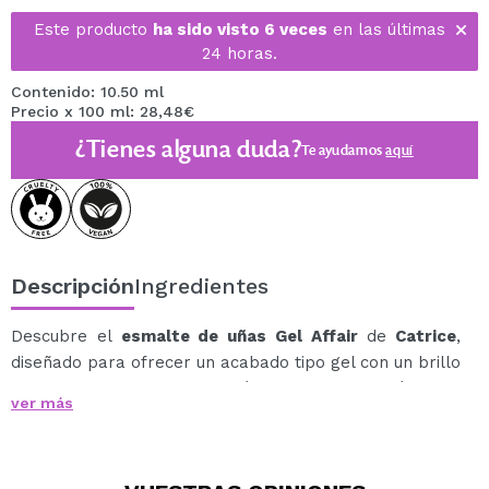
Este producto
ha sido visto 6 veces
en las últimas
24 horas.
Contenido: 10.50 ml
Precio x 100 ml: 28,48€
¿Tienes alguna duda?
Te ayudamos
aquí
Descripción
Ingredientes
Descubre el
esmalte de uñas Gel Affair
de
Catrice
,
diseñado para ofrecer un acabado tipo gel con un brillo
espectacular y una duración de hasta 7 días, sin
ver más
necesidad de base, top coat ni lámpara UV.
Este esmalte de alta calidad proporciona tonos
intensos y un acabado profesional que transforma tu