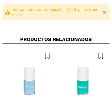
No hay opiniones en español. ¡Sé el primero en
opinar!
PRODUCTOS RELACIONADOS
Compartir un vídeo o una foto
Tu vídeo podría ser el primero. Imagínatelo...
¿Recomendarías su compra?
Si
No
5/5
ENVIAR