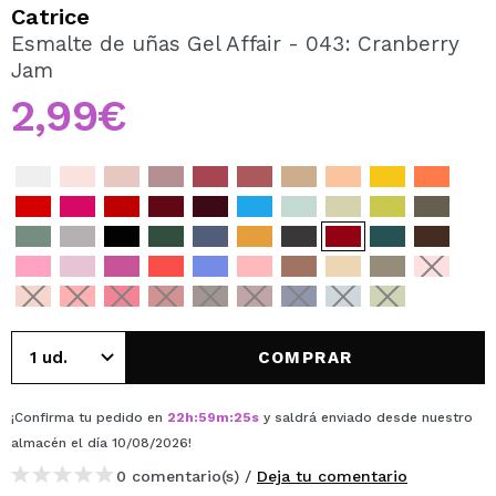
QUIERO REGISTRARME
Catrice
Esmalte de uñas Gel Affair - 043: Cranberry
Al crear una cuenta en Maquillalia.com podrás realizar
Jam
tus compras rápidamente, revisar el estado de tus
pedidos y consultar tus operaciones anteriores.
2,99€
CREAR CUENTA
COMPRAR
¡Confirma tu pedido en
22
h
:
59
m
:
25
s
y saldrá enviado desde nuestro
almacén
el día 10/08/2026
!
0 comentario(s) /
Deja tu comentario