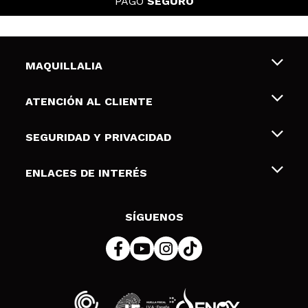
PAGO
SEGURO
MAQUILLALIA
Sobre nosotros
ATENCIÓN AL CLIENTE
Empleo
Envíos y devoluciones
SEGURIDAD Y PRIVACIDAD
Tarjetas de Regalo
Desistimiento / Devoluciones
Terminos y condiciones de uso
ENLACES DE INTERÉS
Formas de pago
Pólitica de Privacidad
Contacto
Descuento Estudiantes
Política de cookies
SÍGUENOS
Resolución de litigios en línea (ODR)