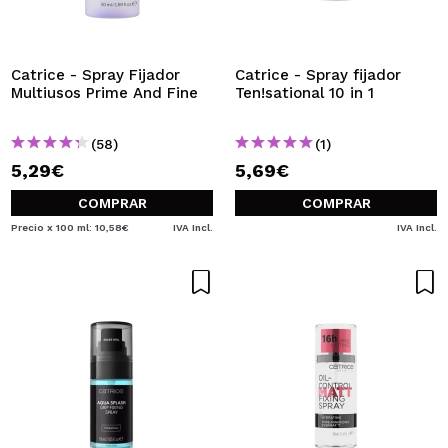
Catrice - Spray Fijador
Catrice - Spray fijador
Multiusos Prime And Fine
Ten!sational 10 in 1
(58)
(1)
5,29€
5,69€
COMPRAR
COMPRAR
Precio x 100 ml: 10,58€
IVA Incl.
IVA Incl.