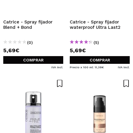
QUIERO REGISTRARME
Al crear una cuenta en Maquillalia.com podrás realizar
tus compras rápidamente, revisar el estado de tus
Catrice - Spray fijador
Catrice - Spray fijador
pedidos y consultar tus operaciones anteriores.
Blend + Bond
waterproof Ultra Last2
(0)
(5)
CREAR CUENTA
5,69€
5,69€
COMPRAR
COMPRAR
IVA Incl.
Precio x 100 ml: 11,38€
IVA Incl.