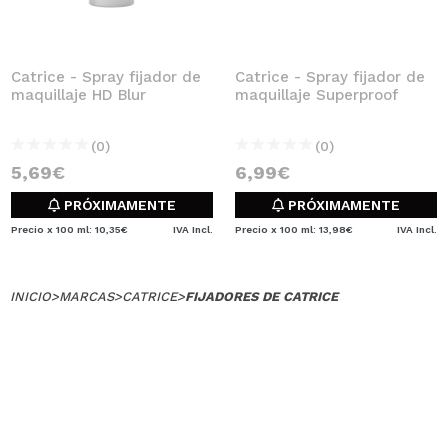
Catrice - Spray fijador de
Catrice - Spray fijador de
maquillaje HD Blur
maquillaje Superproof
(0)
(0)
5,69€
6,99€
PRÓXIMAMENTE
PRÓXIMAMENTE
Precio x 100 ml: 10,35€
IVA Incl.
Precio x 100 ml: 13,98€
IVA Incl.
INICIO
>
MARCAS
>
CATRICE
>
FIJADORES DE CATRICE