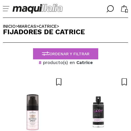
╳
╳
SELECCIONA TU IDIOMA
INICIO
MARCAS
CATRICE
>
>
>
FIJADORES DE CATRICE
Ya soy #maquilover, tengo cuenta
BIENVENIDX!
ESPAÑOL
ENGLISH
ORDENAR Y FILTRAR
FRANCES
ALEMAN
8
producto(s) en
Catrice
ITALIANO
PORTUGUESE
¿Olvidaste la contraseña?
No tengo cuenta aquí