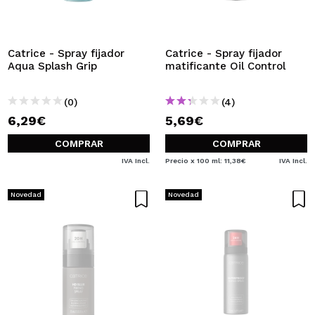
Catrice - Spray fijador
Catrice - Spray fijador
Aqua Splash Grip
matificante Oil Control
(0)
(4)
6,29€
5,69€
COMPRAR
COMPRAR
IVA Incl.
Precio x 100 ml: 11,38€
IVA Incl.
Novedad
Novedad