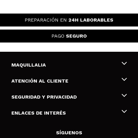
PREPARACIÓN EN
24H LABORABLES
PAGO
SEGURO
MAQUILLALIA
Sobre nosotros
ATENCIÓN AL CLIENTE
Empleo
Envíos y devoluciones
SEGURIDAD Y PRIVACIDAD
Tarjetas de Regalo
Desistimiento / Devoluciones
Terminos y condiciones de uso
ENLACES DE INTERÉS
Formas de pago
Pólitica de Privacidad
Contacto
Descuento Estudiantes
Política de cookies
SÍGUENOS