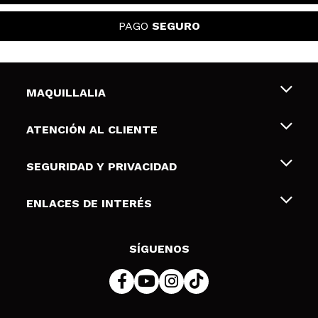
PAGO
SEGURO
MAQUILLALIA
Sobre nosotros
ATENCIÓN AL CLIENTE
Empleo
Envíos y devoluciones
SEGURIDAD Y PRIVACIDAD
Tarjetas de Regalo
Desistimiento / Devoluciones
Terminos y condiciones de uso
ENLACES DE INTERÉS
Formas de pago
Pólitica de Privacidad
Contacto
Descuento Estudiantes
Política de cookies
SÍGUENOS
Resolución de litigios en línea (ODR)