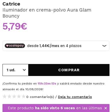
QUIERO REGISTRARME
Catrice
Iluminador en crema-polvo Aura Glam
Al crear una cuenta en Maquillalia.com podrás realizar
Bouncy
tus compras rápidamente, revisar el estado de tus
pedidos y consultar tus operaciones anteriores.
5,79€
CREAR CUENTA
COMPRAR
¡Confirma tu pedido en
15
h
:
33
m
:
13
s
y saldrá enviado desde nuestro
almacén
el día 10/08/2026
!
0 comentario(s) /
Deja tu comentario
Este producto
ha sido visto 6 veces
en las últimas