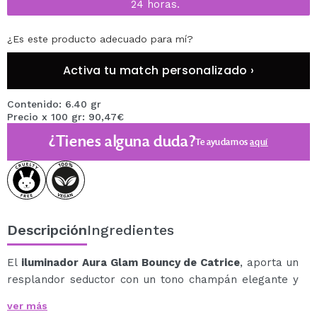
24 horas.
¿Es este producto adecuado para mí?
Activa tu match personalizado ›
Contenido: 6.40 gr
Precio x 100 gr: 90,47€
¿Tienes alguna duda?
Te ayudamos
aquí
Descripción
Ingredientes
El
iluminador Aura Glam Bouncy de Catrice
, aporta un
resplandor seductor con un tono champán elegante y
favorecedor.
ver más
Su textura innovadora crema-polvo se funde a la