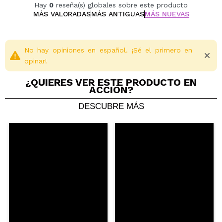
Hay
0
reseña(s) globales sobre este producto
MÁS VALORADAS
MÁS ANTIGUAS
MÁS NUEVAS
No hay opiniones en español. ¡Sé el primero en
opinar!
¿QUIERES VER ESTE PRODUCTO EN
ACCIÓN?
DESCUBRE MÁS
Compartir un vídeo o una foto
Tu vídeo podría ser el primero. Imagínatelo...
¿Recomendarías su compra?
Si
No
5/5