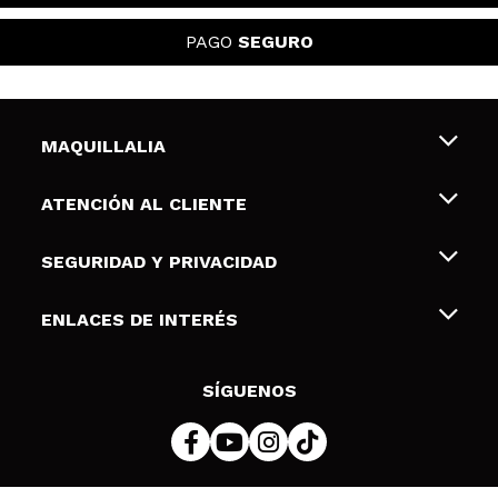
PAGO
SEGURO
MAQUILLALIA
Sobre nosotros
ATENCIÓN AL CLIENTE
Empleo
Envíos y devoluciones
SEGURIDAD Y PRIVACIDAD
Tarjetas de Regalo
Desistimiento / Devoluciones
Terminos y condiciones de uso
ENLACES DE INTERÉS
Formas de pago
Pólitica de Privacidad
Contacto
Descuento Estudiantes
Política de cookies
SÍGUENOS
Resolución de litigios en línea (ODR)