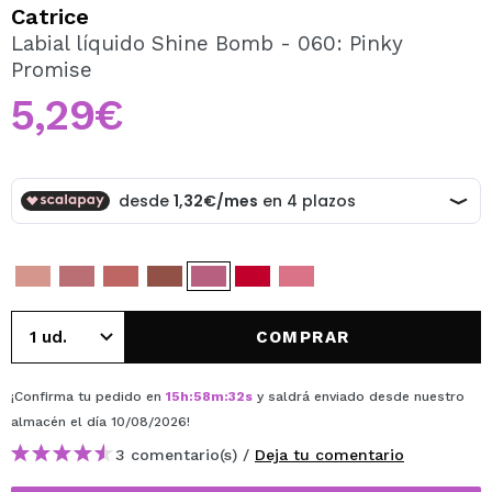
QUIERO REGISTRARME
Catrice
Labial líquido Shine Bomb - 060: Pinky
Al crear una cuenta en Maquillalia.com podrás realizar
Promise
tus compras rápidamente, revisar el estado de tus
pedidos y consultar tus operaciones anteriores.
5,29€
CREAR CUENTA
COMPRAR
¡Confirma tu pedido en
15
h
:
58
m
:
32
s
y saldrá enviado desde nuestro
almacén
el día 10/08/2026
!
3 comentario(s) /
Deja tu comentario