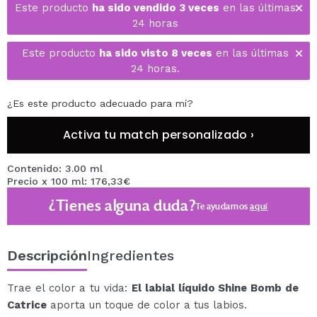
Este producto
ha sido vendido 3 veces
en las últimas
24 horas
Este producto
ha sido visto 8 veces
en las últimas
24 horas.
¿Es este producto adecuado para mí?
Activa tu match personalizado ›
Contenido: 3.00 ml
Precio x 100 ml: 176,33€
¿Tienes alguna duda?
Te ayudamos
aquí
Descripción
Ingredientes
Trae el color a tu vida:
El labial líquido Shine Bomb de
Catrice
aporta un toque de color a tus labios.