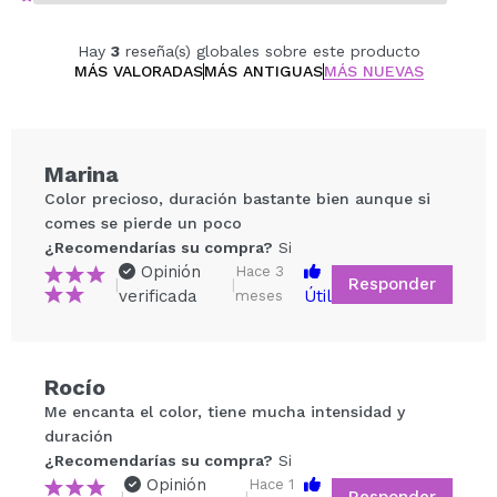
Hay
3
reseña(s) globales sobre este producto
MÁS VALORADAS
MÁS ANTIGUAS
MÁS NUEVAS
Marina
Color precioso, duración bastante bien aunque si
comes se pierde un poco
¿Recomendarías su compra?
Si
Opinión
Hace 3
Responder
|
|
verificada
Útil
meses
Compartir un vídeo o una foto
Rocío
Tu vídeo podría ser el primero. Imagínatelo...
Me encanta el color, tiene mucha intensidad y
duración
¿Recomendarías su compra?
Si
¿Recomendarías su compra?
Si
No
Opinión
Hace 1
Responder